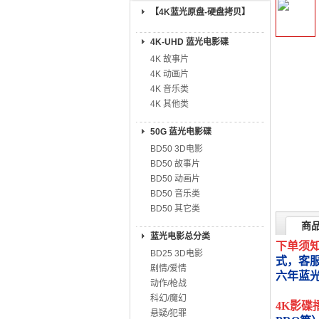
【4K蓝光原盘-硬盘拷贝】
4K-UHD 蓝光电影碟
4K 故事片
4K 动画片
4K 音乐类
4K 其他类
50G 蓝光电影碟
BD50 3D电影
BD50 故事片
BD50 动画片
BD50 音乐类
BD50 其它类
商
蓝光电影总分类
下单须
BD25 3D电影
式，客
剧情/爱情
六年蓝
动作/枪战
科幻/魔幻
4K影碟
悬疑/犯罪