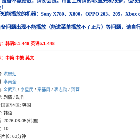
）设备不能播放，请勿尝试。市面上所谓的4K蓝光机很多，但很多
圾！
能播放的机器：Sony X780、X800，OPPO 203、205，Xbox
）
设备问题出现不能播放（能进菜单播放不了正片）等问题，请自
：韩语5.1-448 英语5.1-448
：中简 中繁 英文
:
洪忠灿
:
李南奎
:
金武烈
/
李星民
/
秦基周
/
表志勋
/
贺营
: 剧情 / 动作
国家/地区: 韩国
: 韩语
 2026-06-05(韩国)
: 10
片长: 60分钟