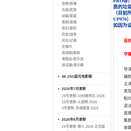
PRO等
恐怖/惊悚
质的垃
古装/武侠
（目前所知
动画/家庭
UP970
喜剧/恶搞
如因为
奇幻/冒险
历史/战争
音轨
风光/记录
灾难片
连续剧/美剧
字幕
演唱会/音乐会
测试碟/演示碟
导演
编剧
4K-25G蓝光电影碟
主演
2026年7月更新
类型
29号更新-10间敢死队 2026
制片
16号更新-火遮眼 2026
语言
3号更新-灵魂摆渡 2026
首播:
2026年6月更新
集数
24号更新-镖人 2026 正式版
单集