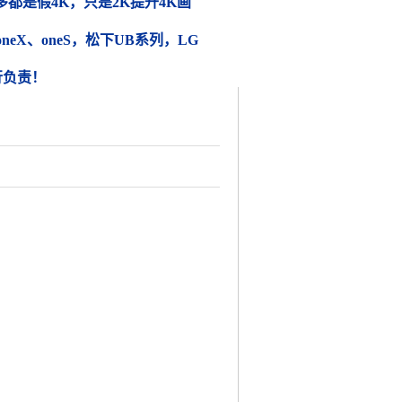
都是假4K，只是2K提升4K画
 oneX、oneS，松下UB系列，LG
行负责！