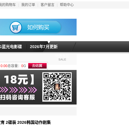
我的购物车
|
我的订单
|
客户留言
|
帮助中心
5G蓝光电影碟
2026年7月更新
特惠专区
SALE
计
0.00
总容量：
0
G
育 2碟装 2026韩国动作剧集