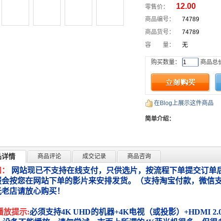
12.00
零售价：
商品编号：
74789
商品货号：
74789
容 量：
无
购买数量：
商品总
在Blog上展示这件商品
简单介绍：
品详情
商品评论
成交记录
商品咨询
知：
网站现已不支持在线支付，只供选片，按流程下单提交订单后
服会按您在网站下单的影片来安排发货。（支持淘宝付款，微信
光老店请放心购买！
播放提示:
必须支持4K UHD的机器+4K电视（或投影）+HDMI 2