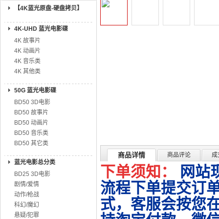
【4K蓝光原盘-硬盘拷贝】
4K-UHD 蓝光电影碟
4K 故事片
4K 动画片
4K 音乐类
4K 其他类
50G 蓝光电影碟
BD50 3D电影
BD50 故事片
BD50 动画片
BD50 音乐类
BD50 其它类
商品详情
商品评论
成
蓝光电影总分类
下单须知：
网站
BD25 3D电影
流程下单提交订单
剧情/爱情
动作/枪战
式，客服会按您
科幻/魔幻
悬疑/犯罪