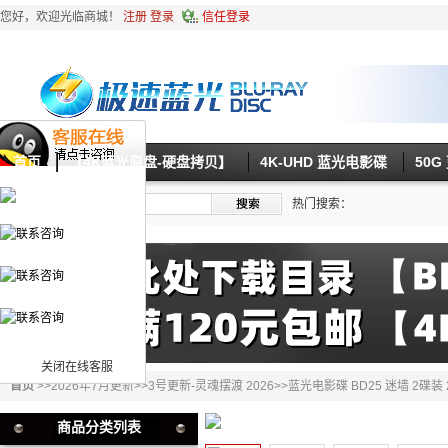
您好，欢迎光临商城！
注册
登录
信任登录
首页
【4K蓝光原盘-硬盘拷贝】
4K-UHD 蓝光电影碟
50
热门搜索：
关闭在线客服
首页
>>
2026年7月更新
>>
3号更新-灵魂摆渡 2026
>>蓝光电影碟 BD25 迷墙 2碟装 
商品分类列表