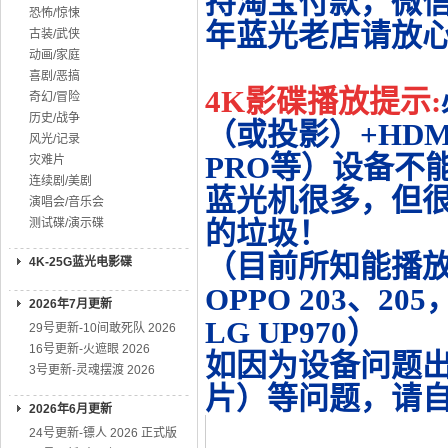
持淘宝付款，微
恐怖/惊悚
年蓝光老店请放
古装/武侠
动画/家庭
喜剧/恶搞
4K影碟播放提示:
奇幻/冒险
历史/战争
（或投影）+HDMI
风光/记录
PRO等）设备不
灾难片
连续剧/美剧
蓝光机很多，但很
演唱会/音乐会
测试碟/演示碟
的垃圾！
（目前所知能播放的机
4K-25G蓝光电影碟
OPPO 203、20
2026年7月更新
LG UP970）
29号更新-10间敢死队 2026
16号更新-火遮眼 2026
如因为设备问题
3号更新-灵魂摆渡 2026
片）等问题，请
2026年6月更新
24号更新-镖人 2026 正式版