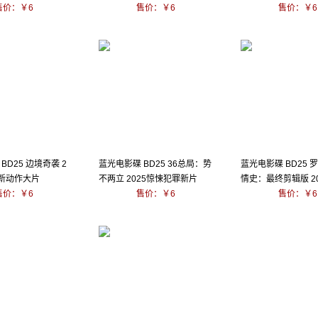
售价：￥6
售价：￥6
售价：￥6
BD25 边境奇袭 2
蓝光电影碟 BD25 36总局：势
蓝光电影碟 BD25 
最新动作大片
不两立 2025惊悚犯罪新片
情史：最终剪辑版 20
售价：￥6
售价：￥6
售价：￥6