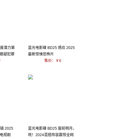
高度潜力第
蓝光电影碟 BD25 感应 2025
高分悬疑犯罪
最新惊悚恐怖片
2
售价：￥6
镇 2025
蓝光电影碟 BD25 窗前明月，
电视剧
咣！2024混搭阵容震惊全网