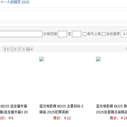
-十一人的贼军 2025
价格范围
至
新片上架
站长推荐
：
BD25 追龙番外篇
蓝光电影碟 BD25 主要目标 2
蓝光电影碟 BD25 
/追龙番外篇3 20
碟装 2025犯罪英剧
2025反套路古装精
售价：￥6
售价：￥12
售价：￥1