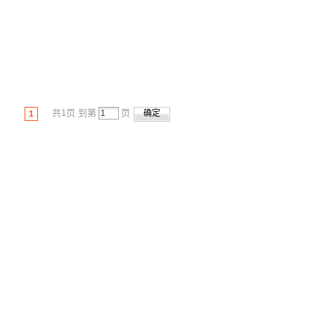
共1页 到第
页
1