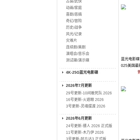
古装/武侠
动画/家庭
喜剧/恶搞
奇幻/冒险
历史/战争
风光/记录
灾难片
连续剧/美剧
演唱会/音乐会
蓝光电影碟 
测试碟/演示碟
025美国
4K-25G蓝光电影碟
2026年7月更新
29号更新-10间敢死队 2026
16号更新-火遮眼 2026
3号更新-灵魂摆渡 2026
2026年6月更新
24号更新-镖人 2026 正式版
11号更新-木乃伊 2026
3号更新-阿凡达3 正式版