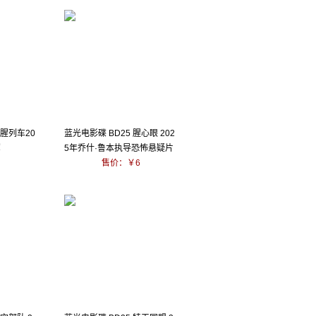
血腥列车20
蓝光电影碟 BD25 腥心眼 202
军
5年乔什·鲁本执导恐怖悬疑片
售价：￥6