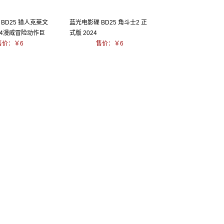
BD25 猎人克莱文
蓝光电影碟 BD25 角斗士2 正
24漫威冒险动作巨
式版 2024
售价：￥6
售价：￥6