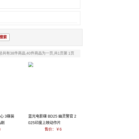
总共有38件商品,40件商品为一页,共1页第 1页
掌心 3碟装
蓝光电影碟 BD25 幽灵警官 2
品剧
025印度上映动作片
8
售价：￥6