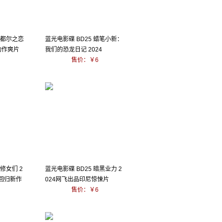
贡都尔之恋
蓝光电影碟 BD25 蜡笔小新：
动作爽片
我们的恐龙日记 2024
售价：￥6
黑修女们 2
蓝光电影碟 BD25 暗黑业力 2
年回归新作
024网飞出品印尼惊悚片
售价：￥6