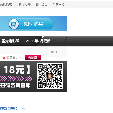
我的购物车
|
我的订单
|
客户留言
|
帮助中心
5G蓝光电影碟
2026年7月更新
特惠专区
SALE
计
0.00
总容量：
0
G
号更新-粗野派 2024