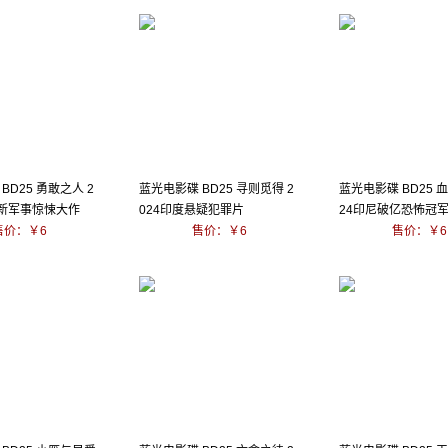
BD25 勇敢之人 2
蓝光电影碟 BD25 寻则觅得 2
蓝光电影碟 BD25 
最新军事惊悚大作
024印度悬疑犯罪片
24印尼破亿恐怖冠
售价：￥6
售价：￥6
售价：￥6