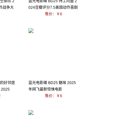
天空部队 2
蓝光电影碟 BD25 特工同盟 2
动作战争大
024豆瓣评分7.5美国动作喜剧
售价：￥6
你的好邻居
蓝光电影碟 BD25 魅味 2025
2025
年网飞最新惊悚电影
2
售价：￥6