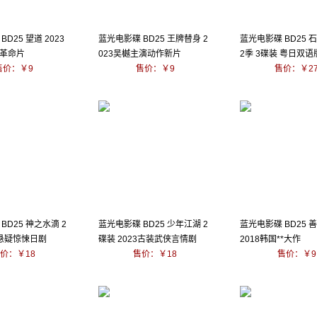
D25 望道 2023
蓝光电影碟 BD25 王牌替身 2
蓝光电影碟 BD25 
革命片
023吴樾主演动作新片
2季 3碟装 粤日双语
售价：￥9
售价：￥9
售价：￥2
BD25 神之水滴 2
蓝光电影碟 BD25 少年江湖 2
蓝光电影碟 BD25 
3悬疑惊悚日剧
碟装 2023古装武侠言情剧
2018韩国**大作
价：￥18
售价：￥18
售价：￥9