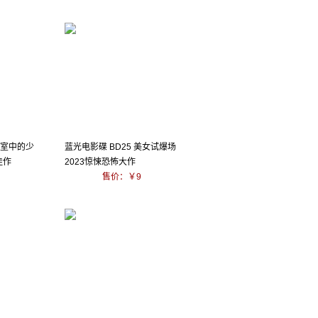
密室中的少
蓝光电影碟 BD25 美女试爆场
佳作
2023惊悚恐怖大作
售价：￥9