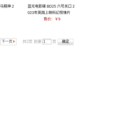
龙马精神 2
蓝光电影碟 BD25 六号关口 2
023年英国上映科幻惊悚片
售价：￥9
共2页 到第
页
下一页