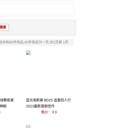
总共有80件商品,40件商品为一页,共2页第 1页
足球教练第
蓝光电影碟 BD25 追爱四人行
分神剧
2023最新喜剧佳作
8
售价：￥9