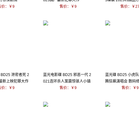
高分惊悚剧情
023国产最新犯罪大作
3碟装 2023韩国医
售价：￥9
售价：￥9
售价：￥2
BD25 泄密者死 2
蓝光电影碟 BD25 邪恶一代 2
蓝光碟 BD25 小虎
度最新上映犯罪大作
021连环杀人案震惊骇人小镇
腾狂飙演唱会 数码
售价：￥9
售价：￥9
售价：￥9