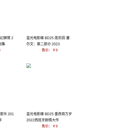
奇幻狮鹫 2
蓝光电影碟 BD25 庞尼因·塞
剧集
尔文：第二部分 2023
8
售价：￥9
家伙 201
蓝光电影碟 BD25 墨西哥万岁
作
2022西班牙剧情大作
售价：￥9