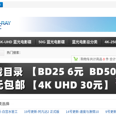
4K-UHD 蓝光电影碟
50G 蓝光电影碟
蓝光电影总分类
4K-2
热门搜索：
购物车共计商品
0
件
合
新-白宫水管工
19号更新-阿凡达2 正式版
14号更新-速度与激情10
9号更新