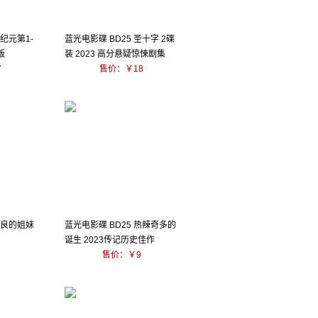
石纪元第1-
蓝光电影碟 BD25 圣十字 2碟
版
装 2023 高分悬疑惊悚剧集
7
售价：￥18
善良的姐妹
蓝光电影碟 BD25 热辣奇多的
诞生 2023传记历史佳作
售价：￥9