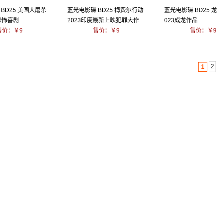
BD25 美国大屠杀
蓝光电影碟 BD25 梅费尔行动
蓝光电影碟 BD25 
恐怖喜剧
2023印度最新上映犯罪大作
023成龙作品
售价：￥9
售价：￥9
售价：￥9
2
1