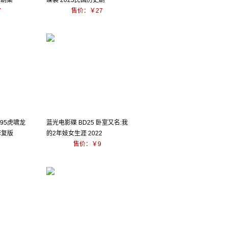
疗剧集
碟装 2023民国历史剧
7
售价：￥27
队95虎啸龙
蓝光电影碟 BD25 卧室又名:我
修复版
的2年妓女生涯 2022
售价：￥9