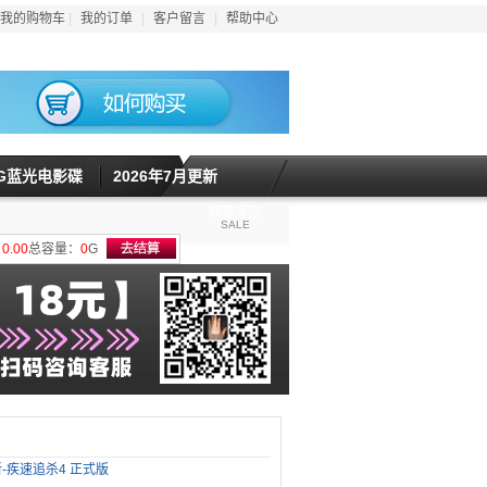
我的购物车
|
我的订单
|
客户留言
|
帮助中心
5G蓝光电影碟
2026年7月更新
特惠专区
SALE
计
0.00
总容量：
0
G
-疾速追杀4 正式版