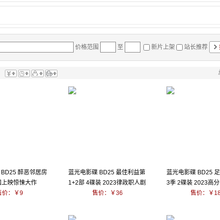
价格范围
至
新片上架
站长推荐
：
BD25 醉恶邻居房
蓝光电影碟 BD25 最佳利益第
蓝光电影碟 BD25 
韩国上映惊悚大作
1+2部 4碟装 2023律政职人剧
3季 2碟装 2023高
售价：￥9
售价：￥36
售价：￥1