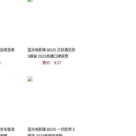
芝加哥急救
蓝光电影碟 BD25 正好遇见你
3碟装 2023热播口碑获赞
6
售价：￥27
医生车智淑
蓝光电影碟 BD25 一代匠师 3