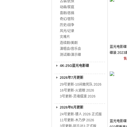
古装/武侠
动画/家庭
喜剧/恶搞
奇幻/冒险
历史/战争
风光/记录
灾难片
连续剧/美剧
蓝光电影碟 
演唱会/音乐会
碟装 202
测试碟/演示碟
售
4K-25G蓝光电影碟
2026年7月更新
29号更新-10间敢死队 2026
16号更新-火遮眼 2026
3号更新-灵魂摆渡 2026
2026年6月更新
24号更新-镖人 2026 正式版
11号更新-木乃伊 2026
蓝光电影碟 
3号更新-阿凡达3 正式版