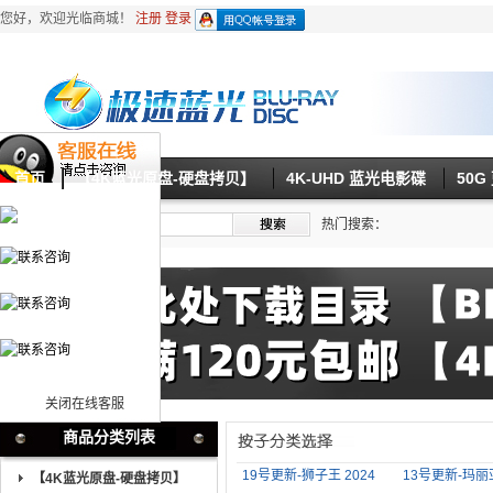
您好，欢迎光临商城！
注册
登录
首页
【4K蓝光原盘-硬盘拷贝】
4K-UHD 蓝光电影碟
50
热门搜索：
关闭在线客服
商品分类列表
19号更新-狮子王 2024
13号更新-玛丽
【4K蓝光原盘-硬盘拷贝】