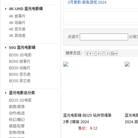
2号更新-鱿鱼游戏 2024
4K-UHD 蓝光电影碟
4K 故事片
4K 动画片
4K 音乐类
4K 其他类
关键字
价格
50G 蓝光电影碟
排序方式：
BD50 3D电影
BD50 故事片
BD50 动画片
BD50 音乐类
BD50 其它类
蓝光电影总分类
BD25 3D电影
剧情/爱情
动作/枪战
蓝光电影碟 BD25 钻井惊魂第
蓝光电影
科幻/魔幻
2季 2碟装 2024
2024
悬疑/犯罪
售价：￥12
恐怖/惊悚