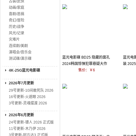
古装/武侠
动画/家庭
喜剧/恶搞
奇幻/冒险
历史/战争
风光/记录
灾难片
连续剧/美剧
演唱会/音乐会
蓝光电影碟 BD25 隐藏的面孔
蓝光电影
测试碟/演示碟
2024韩国惊悚犯罪悬疑大作
装 20
售价：￥6
4K-25G蓝光电影碟
2026年7月更新
29号更新-10间敢死队 2026
16号更新-火遮眼 2026
3号更新-灵魂摆渡 2026
2026年6月更新
24号更新-镖人 2026 正式版
11号更新-木乃伊 2026
3号更新-阿凡达3 正式版