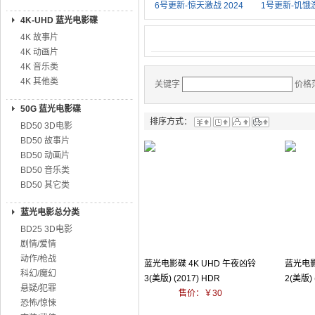
6号更新-惊天激战 2024
1号更新-饥饿
4K-UHD 蓝光电影碟
4K 故事片
4K 动画片
4K 音乐类
4K 其他类
关键字
价格
50G 蓝光电影碟
排序方式：
BD50 3D电影
BD50 故事片
BD50 动画片
BD50 音乐类
BD50 其它类
蓝光电影总分类
BD25 3D电影
剧情/爱情
动作/枪战
蓝光电影碟 4K UHD 午夜凶铃
蓝光电影
科幻/魔幻
3(美版) (2017) HDR
2(美版) 
悬疑/犯罪
售价：￥30
恐怖/惊悚