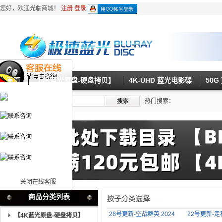
您好，欢迎光临商城！
注册
登录
首页
【4K蓝光原盘-硬盘拷贝】
4K-UHD 蓝光电影碟
50
热门搜索：
关闭在线客服
商品分类列表
28号更新-空战群英 2024
22号更新-走私
【4K蓝光原盘-硬盘拷贝】