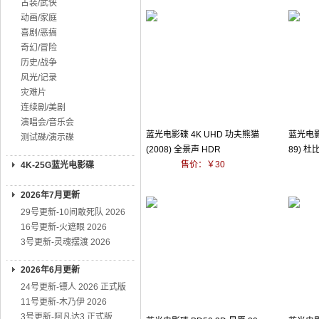
古装/武侠
动画/家庭
喜剧/恶搞
奇幻/冒险
历史/战争
风光/记录
灾难片
连续剧/美剧
演唱会/音乐会
蓝光电影碟 4K UHD 功夫熊猫
蓝光电影碟
测试碟/演示碟
(2008) 全景声 HDR
89) 
售价：￥30
4K-25G蓝光电影碟
2026年7月更新
29号更新-10间敢死队 2026
16号更新-火遮眼 2026
3号更新-灵魂摆渡 2026
2026年6月更新
24号更新-镖人 2026 正式版
11号更新-木乃伊 2026
3号更新-阿凡达3 正式版