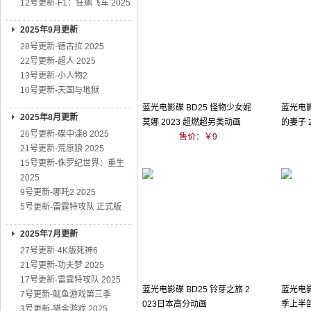
12号更新-F1：狂飙飞车 2025
2025年9月更新
28号更新-德古拉 2025
22号更新-超人 2025
13号更新-小人物2
10号更新-天国与地狱
蓝光电影碟 BD25 怪物少女妮
蓝光电影
2025年8月更新
莫娜 2023 超燃超另类动画
的妻子 
26号更新-碟中谍8 2025
售价：￥9
21号更新-荒原狼 2025
15号更新-侏罗纪世界：重生
2025
9号更新-哪吒2 2025
5号更新-雷霆特攻队 正式版
2025年7月更新
27号更新-4K版死神6
21号更新-功夫梦 2025
17号更新-雷霆特攻队 2025
蓝光电影碟 BD25 铃芽之旅 2
蓝光电影
7号更新-鱿鱼游戏第三季
023日本高分动画
季上半部
3号更新-猎金游戏 2025