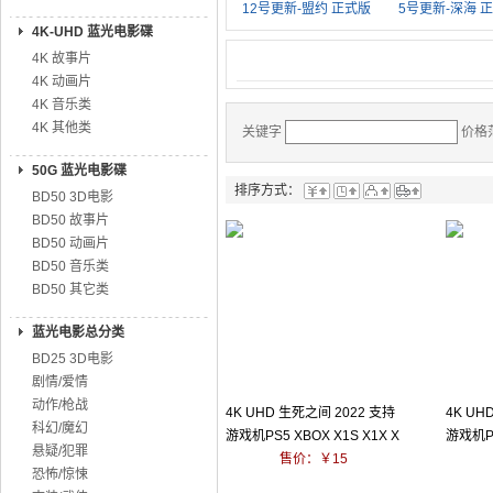
12号更新-盟约 正式版
5号更新-深海 
4K-UHD 蓝光电影碟
4K 故事片
4K 动画片
4K 音乐类
4K 其他类
关键字
价格
50G 蓝光电影碟
排序方式：
BD50 3D电影
BD50 故事片
BD50 动画片
BD50 音乐类
BD50 其它类
蓝光电影总分类
BD25 3D电影
剧情/爱情
动作/枪战
4K UHD 生死之间 2022 支持
4K UH
科幻/魔幻
游戏机PS5 XBOX X1S X1X X
游戏机PS
悬疑/犯罪
SX
售价：￥15
SX
恐怖/惊悚