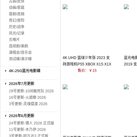
古装/武侠
动画/家庭
喜剧/恶搞
奇幻/冒险
历史/战争
风光/记录
灾难片
连续剧/美剧
演唱会/音乐会
4K UHD 篮球少年张 2023 支
蓝光电影
测试碟/演示碟
持游戏机PS5 XBOX X1S X1X
2019
XSX
售价：￥15
4K-25G蓝光电影碟
2026年7月更新
29号更新-10间敢死队 2026
16号更新-火遮眼 2026
3号更新-灵魂摆渡 2026
2026年6月更新
24号更新-镖人 2026 正式版
11号更新-木乃伊 2026
3号更新-阿凡达3 正式版