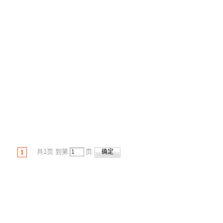
共1页 到第
页
1