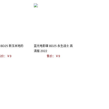
BD25 新玉米地的
蓝光电影碟 BD25 永生战士 高
清版 2022
售价：￥9
售价：￥9