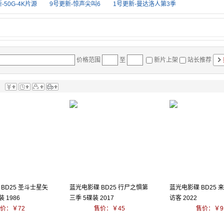
-50G-4K片源
9号更新-惊声尖叫6
1号更新-曼达洛人第3季
价格范围
至
新片上架
站长推荐
：
BD25 圣斗士星矢
蓝光电影碟 BD25 行尸之惧第
蓝光电影碟 BD25 
 1986
三季 5碟装 2017
访客 2022
价：￥72
售价：￥45
售价：￥9