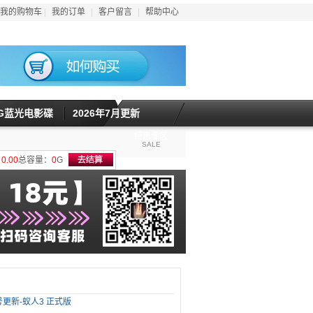
我的购物车
|
我的订单
|
客户留言
|
帮助中心
5G蓝光电影碟
2026年7月更新
特惠专区
SALE
计
0.00
总容量：
0
G
号更新-蚁人3 正式版