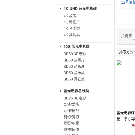
12号更新
4K-UHD 蓝光电影碟
4K 故事片
4K 动画片
4K 音乐类
4K 其他类
关键字
50G 蓝光电影碟
排序方式
BD50 3D电影
BD50 故事片
BD50 动画片
BD50 音乐类
BD50 其它类
蓝光电影总分类
BD25 3D电影
剧情/爱情
动作/枪战
蓝光电影碟 
科幻/魔幻
第一季 8碟装
悬疑/犯罪
售
恐怖/惊悚