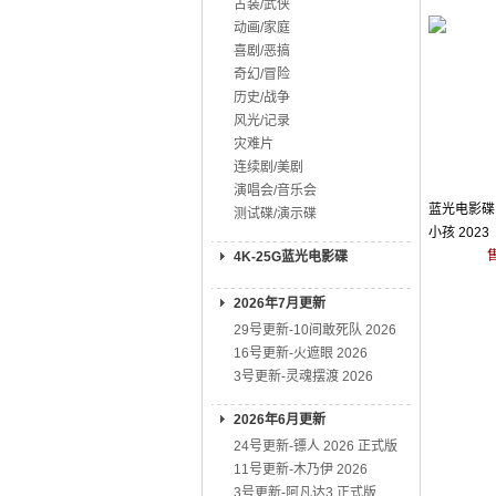
古装/武侠
动画/家庭
喜剧/恶搞
奇幻/冒险
历史/战争
风光/记录
灾难片
连续剧/美剧
演唱会/音乐会
蓝光电影碟 
测试碟/演示碟
小孩 2023
4K-25G蓝光电影碟
2026年7月更新
29号更新-10间敢死队 2026
16号更新-火遮眼 2026
3号更新-灵魂摆渡 2026
2026年6月更新
24号更新-镖人 2026 正式版
11号更新-木乃伊 2026
3号更新-阿凡达3 正式版