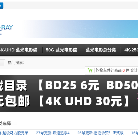
4K-UHD 蓝光电影碟
50G 蓝光电影碟
蓝光电影总分类
4K-2
热门搜索：
购物车共计商品
0
件
合
新-超级马力欧兄弟
27号更新-疾速追杀4
26号更新-雷霆沙赞！正式版
16