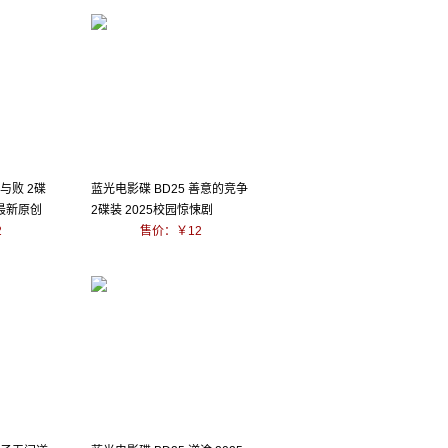
胜与败 2碟
蓝光电影碟 BD25 善意的竞争
画最新原创
2碟装 2025校园惊悚剧
2
售价：￥12