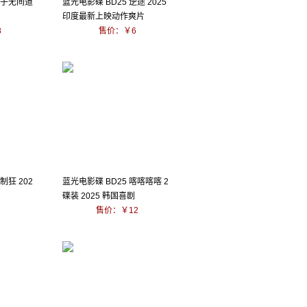
痞子无间道
蓝光电影碟 BD25 逆途 2025
剧
印度最新上映动作爽片
8
售价：￥6
制狂 202
蓝光电影碟 BD25 喀喀喀喀 2
碟装 2025 韩国喜剧
售价：￥12