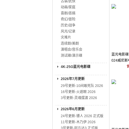
古装/武侠
动画/家庭
喜剧/恶搞
奇幻/冒险
历史/战争
风光/记录
灾难片
连续剧/美剧
演唱会/音乐会
蓝光电影碟 
测试碟/演示碟
024威尼
4K-25G蓝光电影碟
2026年7月更新
29号更新-10间敢死队 2026
16号更新-火遮眼 2026
3号更新-灵魂摆渡 2026
2026年6月更新
24号更新-镖人 2026 正式版
11号更新-木乃伊 2026
3号更新-阿凡达3 正式版