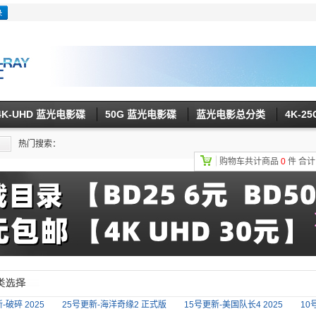
4K-UHD 蓝光电影碟
50G 蓝光电影碟
蓝光电影总分类
4K-2
热门搜索：
购物车共计商品
0
件
合
-破碎 2025
25号更新-海洋奇缘2 正式版
15号更新-美国队长4 2025
10