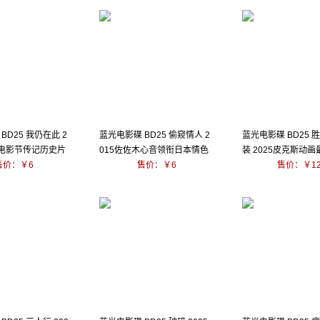
BD25 我仍在此 2
蓝光电影碟 BD25 偷窥情人 2
蓝光电影碟 BD25 
斯电影节传记历史片
015佐佐木心音领衔日本情色
装 2025皮克斯动
售价：￥6
佳作
售价：￥6
剧集
售价：￥1