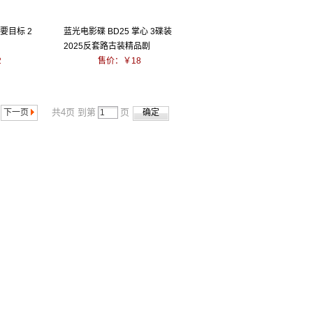
主要目标 2
蓝光电影碟 BD25 掌心 3碟装
2025反套路古装精品剧
2
售价：￥18
共4页 到第
页
下一页