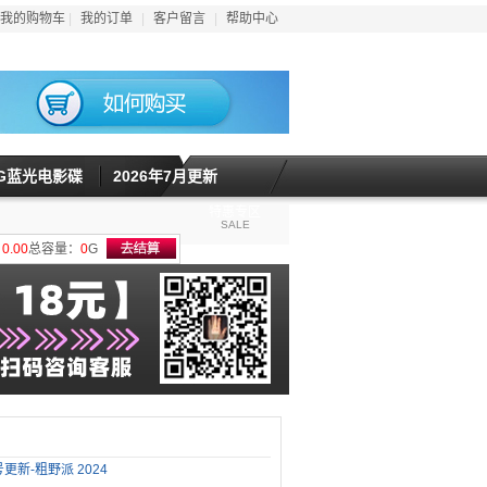
我的购物车
|
我的订单
|
客户留言
|
帮助中心
5G蓝光电影碟
2026年7月更新
特惠专区
SALE
计
0.00
总容量：
0
G
号更新-粗野派 2024