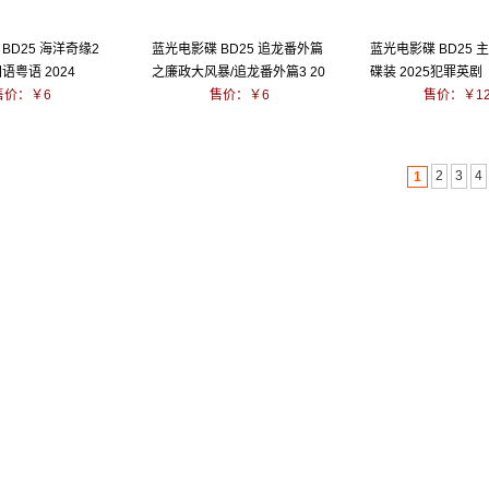
BD25 海洋奇缘2
蓝光电影碟 BD25 追龙番外篇
蓝光电影碟 BD25 
语粤语 2024
之廉政大风暴/追龙番外篇3 20
碟装 2025犯罪英剧
售价：￥6
25
售价：￥6
售价：￥1
2
3
4
1