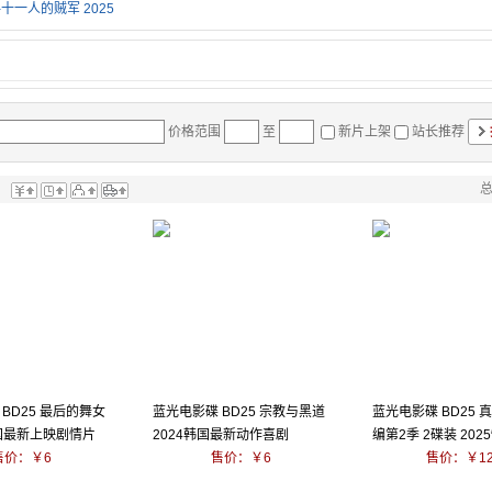
-十一人的贼军 2025
价格范围
至
新片上架
站长推荐
总
：
BD25 最后的舞女
蓝光电影碟 BD25 宗教与黑道
蓝光电影碟 BD25 
美国最新上映剧情片
2024韩国最新动作喜剧
编第2季 2碟装 20
售价：￥6
售价：￥6
混合剧
售价：￥1