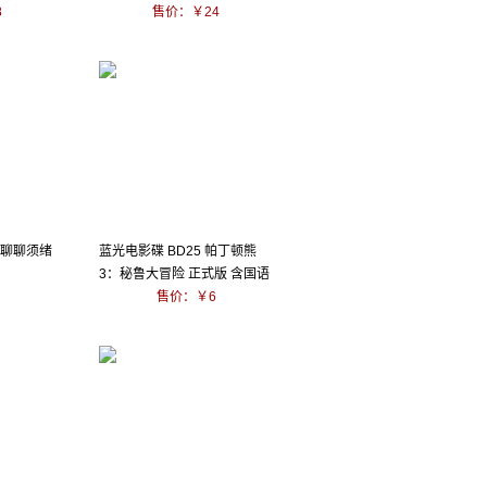
8
售价：￥24
来聊聊须绪
蓝光电影碟 BD25 帕丁顿熊
3：秘鲁大冒险 正式版 含国语
2024
售价：￥6