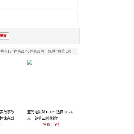
共有134件商品,40件商品为一页,共4页第 1页
真实故事改
蓝光电影碟 BD25 选择 2024
25惊悚喜剧
又一部菲三刺激新作
2
售价：￥6