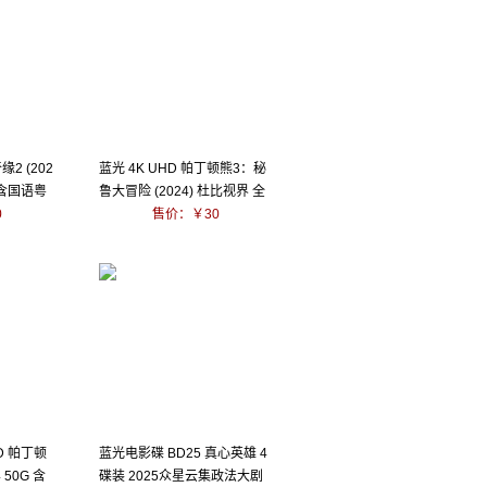
缘2 (202
蓝光 4K UHD 帕丁顿熊3：秘
 含国语粤
鲁大冒险 (2024) 杜比视界 全
0
景声 含国语
售价：￥30
D 帕丁顿
蓝光电影碟 BD25 真心英雄 4
 50G 含
碟装 2025众星云集政法大剧