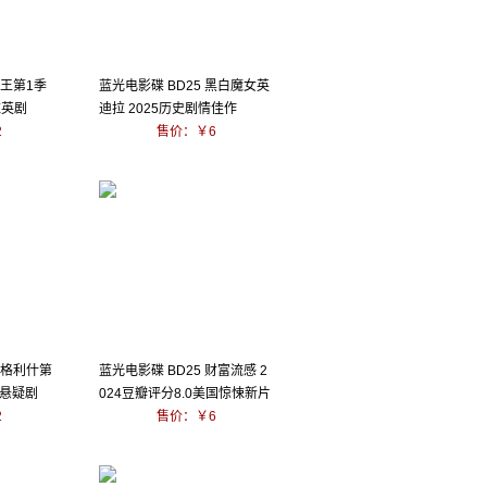
红王第1季
蓝光电影碟 BD25 黑白魔女英
悚英剧
迪拉 2025历史剧情佳作
2
售价：￥6
达格利什第
蓝光电影碟 BD25 财富流感 2
案悬疑剧
024豆瓣评分8.0美国惊悚新片
2
售价：￥6