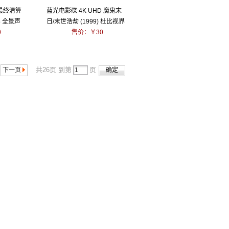
：最终清算
蓝光电影碟 4K UHD 魔鬼末
视界 全景声
日/末世浩劫 (1999) 杜比视界
0
售价：￥30
共26页 到第
页
下一页