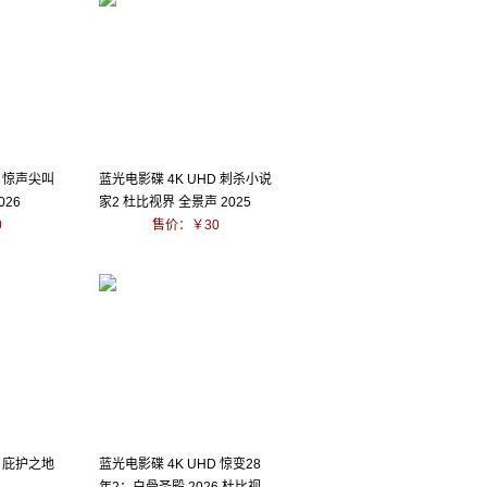
D 惊声尖叫
蓝光电影碟 4K UHD 刺杀小说
026
家2 杜比视界 全景声 2025
0
售价：￥30
D 庇护之地
蓝光电影碟 4K UHD 惊变28