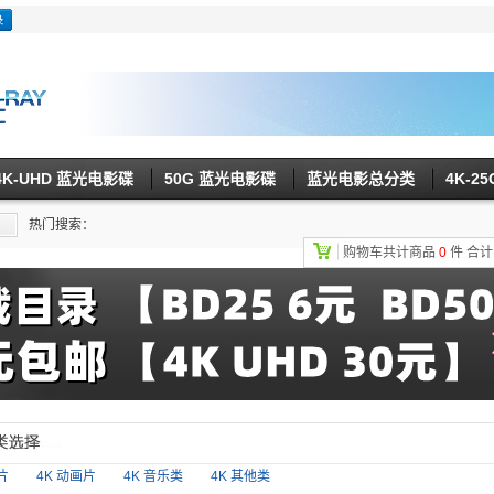
4K-UHD 蓝光电影碟
50G 蓝光电影碟
蓝光电影总分类
4K-2
热门搜索：
购物车共计商品
0
件
合
片
4K 动画片
4K 音乐类
4K 其他类