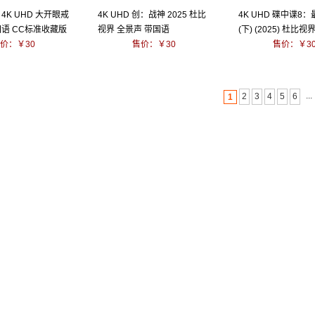
4K UHD 大开眼戒
4K UHD 创：战神 2025 杜比
4K UHD 碟中谍8
含国语 CC标准收藏版
视界 全景声 带国语
(下) (2025) 杜比
价：￥30
售价：￥30
带国语
售价：￥3
...
2
3
4
5
6
1