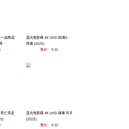
D 一战再战
蓝光电影碟 4K UHD 招魂4：
界
终章 (2025)
0
售价：￥30
D 死亡竞走
蓝光电影碟 4K UHD 破果 파과
5)
(2025)
0
售价：￥30