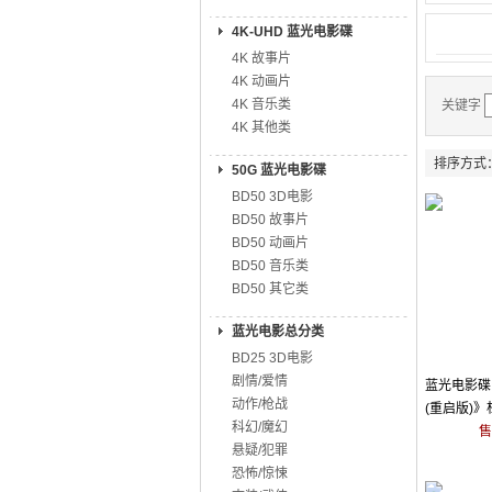
4K-UHD 蓝光电影碟
4K 故事片
4K 动画片
4K 音乐类
关键字
4K 其他类
排序方式
50G 蓝光电影碟
BD50 3D电影
BD50 故事片
BD50 动画片
BD50 音乐类
BD50 其它类
蓝光电影总分类
BD25 3D电影
剧情/爱情
蓝光电影碟 
动作/枪战
(重启版)》
科幻/魔幻
26
售
悬疑/犯罪
恐怖/惊悚