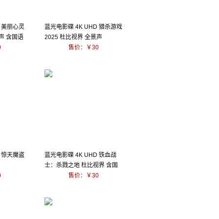
D 美丽心灵
蓝光电影碟 4K UHD 猎杀游戏
景声 含国语
2025 杜比视界 全景声
0
售价：￥30
D 惊天魔盗
蓝光电影碟 4K UHD 铁血战
士：杀戮之地 杜比视界 含国
0
语
售价：￥30