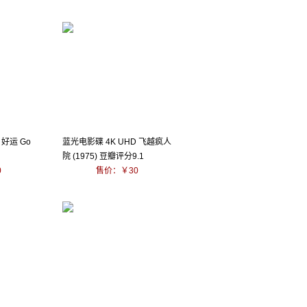
 好运 Go
蓝光电影碟 4K UHD 飞越疯人
院 (1975) 豆瓣评分9.1
0
售价：￥30