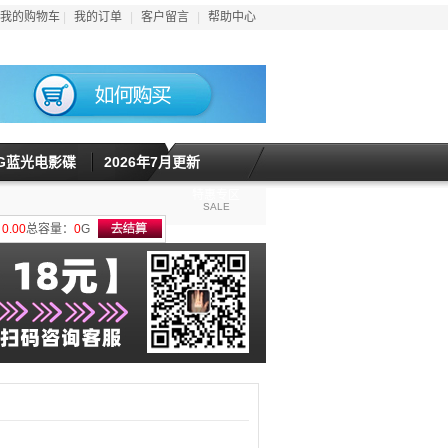
我的购物车
|
我的订单
|
客户留言
|
帮助中心
5G蓝光电影碟
2026年7月更新
特惠专区
SALE
计
0.00
总容量：
0
G