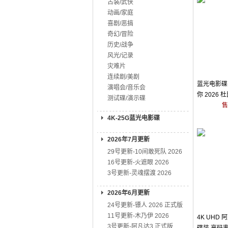
古装/武侠
动画/家庭
喜剧/恶搞
奇幻/冒险
历史/战争
风光/记录
灾难片
连续剧/美剧
蓝光电影碟 
演唱会/音乐会
你 2026
测试碟/演示碟
售
4K-25G蓝光电影碟
2026年7月更新
29号更新-10间敢死队 2026
16号更新-火遮眼 2026
3号更新-灵魂摆渡 2026
2026年6月更新
24号更新-镖人 2026 正式版
11号更新-木乃伊 2026
4K UHD
3号更新-阿凡达3 正式版