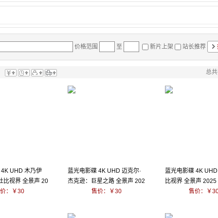
价格范围
至
新片上架
站长推荐
总共
：
4K UHD 木乃伊
蓝光电影碟 4K UHD 迈克尔·
蓝光电影碟 4K UHD
杜比视界 全景声 20
杰克逊：巨星之路 全景声 202
比视界 全景声 2025
价：￥30
6
售价：￥30
售价：￥3