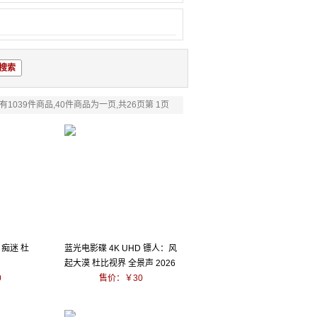
有1039件商品,40件商品为一页,共26页第 1页
 痴迷 杜
蓝光电影碟 4K UHD 镖人：风
起大漠 杜比视界 全景声 2026
0
含国语粤语
售价：￥30