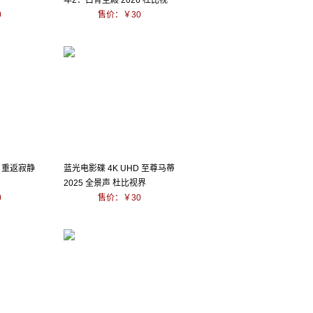
年2：白骨圣殿 2026 杜比视
0
界
售价：￥30
D 重返寂静
蓝光电影碟 4K UHD 至尊马蒂
2025 全景声 杜比视界
0
售价：￥30