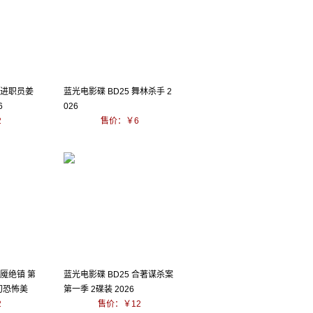
新进职员姜
蓝光电影碟 BD25 舞林杀手 2
6
026
2
售价：￥6
梦魇绝镇 第
蓝光电影碟 BD25 合著谋杀案
科幻恐怖美
第一季 2碟装 2026
2
售价：￥12