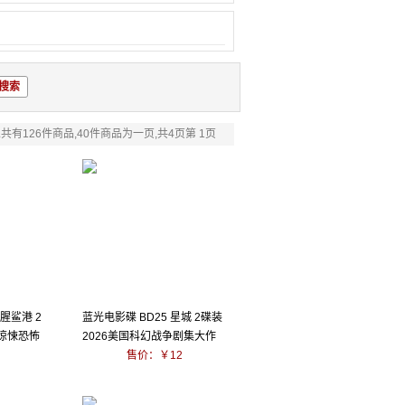
共有126件商品,40件商品为一页,共4页第 1页
血腥鲨港 2
蓝光电影碟 BD25 星城 2碟装
映惊悚恐怖
2026美国科幻战争剧集大作
售价：￥12