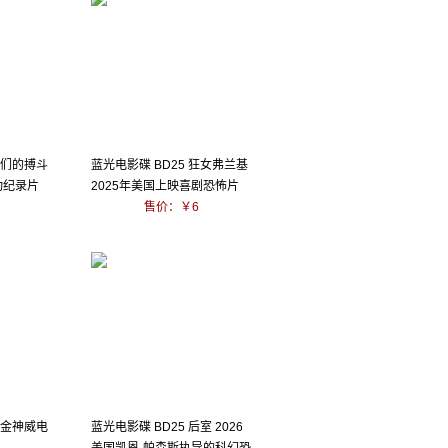
他们的搏斗
蓝光电影碟 BD25 狂女弗兰基
动纪录片
2025年美国上映喜剧恐怖片
售价：￥6
黄金神威电
蓝光电影碟 BD25 后室 2026