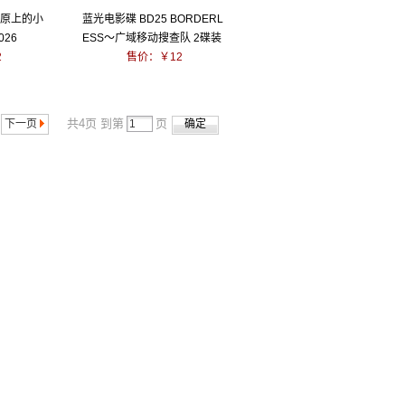
草原上的小
蓝光电影碟 BD25 BORDERL
026
ESS～广域移动搜查队 2碟装
2
2026
售价：￥12
共4页 到第
页
下一页