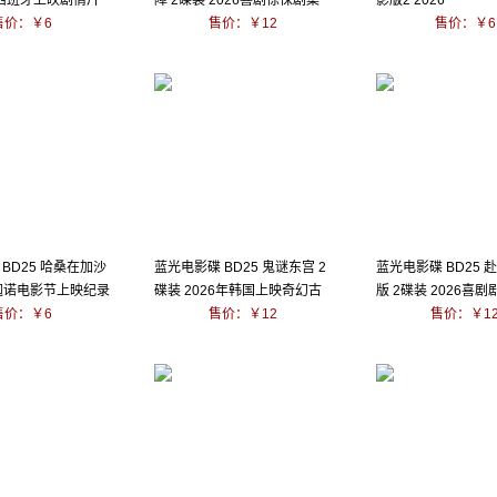
年西班牙上映剧情片
障 2碟装 2026喜剧惊悚剧集
影版2 2026
售价：￥6
大作
售价：￥12
售价：￥6
BD25 哈桑在加沙
蓝光电影碟 BD25 鬼谜东宫 2
蓝光电影碟 BD25 
洛迦诺电影节上映纪录
碟装 2026年韩国上映奇幻古
版 2碟装 2026喜剧
售价：￥6
装剧集
售价：￥12
售价：￥1