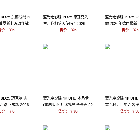
BD25 东部战线19
蓝光电影碟 BD25 德瓦克先
蓝光电影碟 BD25 2
2年俄罗斯上映动作战
生，你相信天使吗？2026
命 2026年德国最
售价：￥6
售价：￥6
片
售价：￥6
BD25 迈克尔·杰
蓝光电影碟 4K UHD 木乃伊
蓝光电影碟 4K UHD
路 正式版 2026
(重启版)》杜比视界 全景声 20
杰克逊：巨星之路 全
售价：￥6
26
售价：￥30
6
售价：￥3