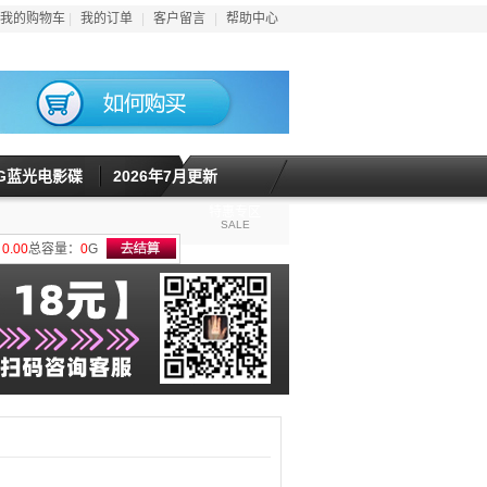
我的购物车
|
我的订单
|
客户留言
|
帮助中心
5G蓝光电影碟
2026年7月更新
特惠专区
SALE
计
0.00
总容量：
0
G