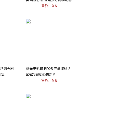
美国凯恩·帕森斯执导的科幻恐
怖片
售价：￥6
赴汤蹈火剧
蓝光电影碟 BD25 夺命航班 2
剧集
026超现实恐怖新片
2
售价：￥6