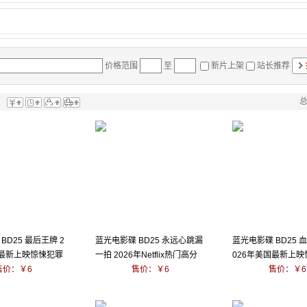
价格范围
至
新片上架
站长推荐
总
：
BD25 最后王牌 2
蓝光电影碟 BD25 永远心跳漏
蓝光电影碟 BD25 
度最新上映惊悚犯罪
一拍 2026年Netflix热门高分
026年美国最新上
售价：￥6
剧集
售价：￥6
片
售价：￥6