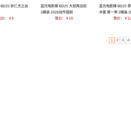
BD25 狄仁杰之血
蓝光电影碟 BD25 大叔再出招
蓝光电影碟 BD25 
3碟装 2026动作喜剧
木屋 第一季 2碟装 2
售价：￥6
售价：￥18
售价：￥1
2
3
4
1