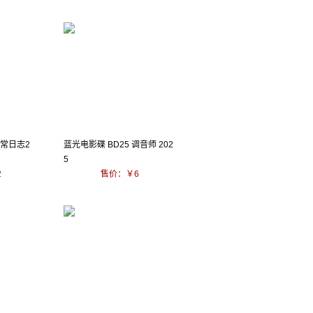
飞常日志2
蓝光电影碟 BD25 调音师 202
5
2
售价：￥6