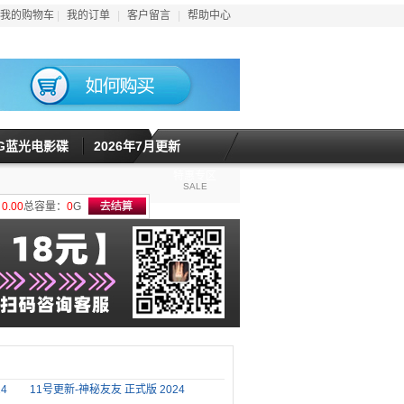
我的购物车
|
我的订单
|
客户留言
|
帮助中心
5G蓝光电影碟
2026年7月更新
特惠专区
SALE
计
0.00
总容量：
0
G
4
11号更新-神秘友友 正式版 2024