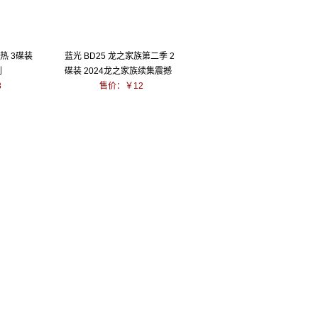
赤热 3碟装
蓝光 BD25 龙之家族第二季 2
剧
碟装 2024龙之家族续集震撼
8
来袭
售价：￥12