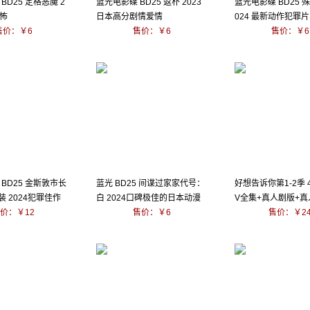
BD25 定格恶魔 2
蓝光电影碟 BD25 返朴 2023
蓝光电影碟 BD25 
恐怖
日本高分剧情爱情
024 最新动作犯罪片
售价：￥6
售价：￥6
售价：￥6
BD25 金斯敦市长
蓝光 BD25 间谍过家家代号：
好想告诉你第1-2季 
装 2024犯罪佳作
白 2024口碑极佳的日本动漫
V全集+真人剧版+
价：￥12
售价：￥6
售价：￥2