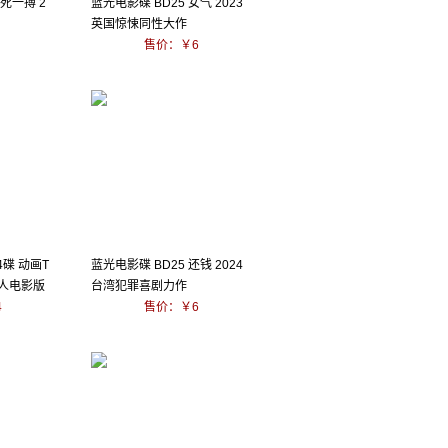
殊死一搏 2
蓝光电影碟 BD25 女气 2023
英国惊悚同性大作
售价：￥6
4碟 动画T
蓝光电影碟 BD25 还钱 2024
真人电影版
台湾犯罪喜剧力作
4
售价：￥6