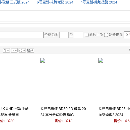
-破墓 正式版 2024
6号更新-末路老奶 2024
4号更新-绝地战警 2024
价格范围
至
新片上架
站长推荐
：
4K UHD 冠军亚瑟
蓝光电影碟 BD50 2D 破墓 20
蓝光电影碟 BD25 
杜比视界 全景声
24 高分悬疑恐怖 50G
血染蜂蜜2 2024
价：￥30
售价：￥18
售价：￥6