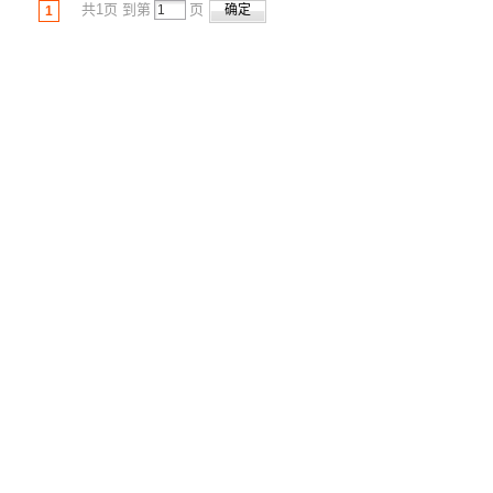
共1页 到第
页
1