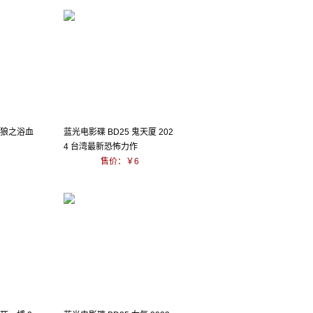
苍狼之浴血
蓝光电影碟 BD25 鬼天厦 202
4 台湾最新恐怖力作
售价：￥6