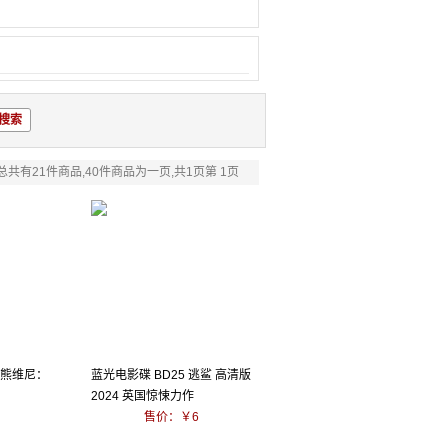
总共有21件商品,40件商品为一页,共1页第 1页
小熊维尼：
蓝光电影碟 BD25 逃鲨 高清版
2024 英国惊悚力作
售价：￥6