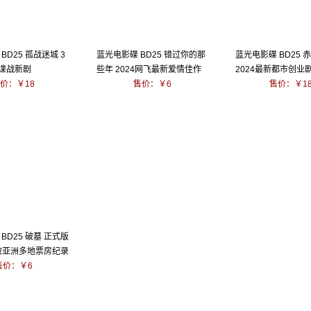
BD25 孤战迷城 3
蓝光电影碟 BD25 错过你的那
蓝光电影碟 BD25 
4 谍战新剧
些年 2024网飞最新爱情佳作
2024最新都市创业
价：￥18
售价：￥6
售价：￥1
BD25 破墓 正式版
续破亚洲多地票房纪录
售价：￥6