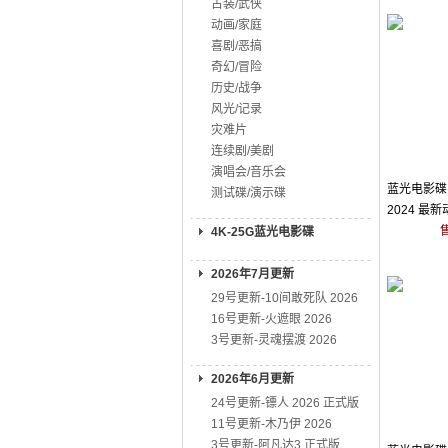
古装/武侠
动画/家庭
喜剧/恶搞
奇幻/冒险
历史/战争
风光/记录
灾难片
连续剧/美剧
演唱会/音乐会
蓝光电影碟 
测试碟/演示碟
2024 最
4K-25G蓝光电影碟
2026年7月更新
29号更新-10间敢死队 2026
16号更新-火遮眼 2026
3号更新-灵魂摆渡 2026
2026年6月更新
24号更新-镖人 2026 正式版
11号更新-木乃伊 2026
3号更新-阿凡达3 正式版