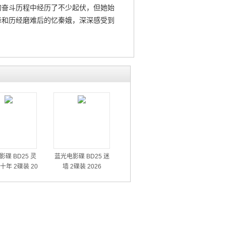
的奋斗历程中经历了不少起伏，但她始
峰和历经磨难后的忆秦娥，深深感受到
碟 BD25 灵
蓝光电影碟 BD25 迷
十年 2碟装 20
墙 2碟装 2026
26