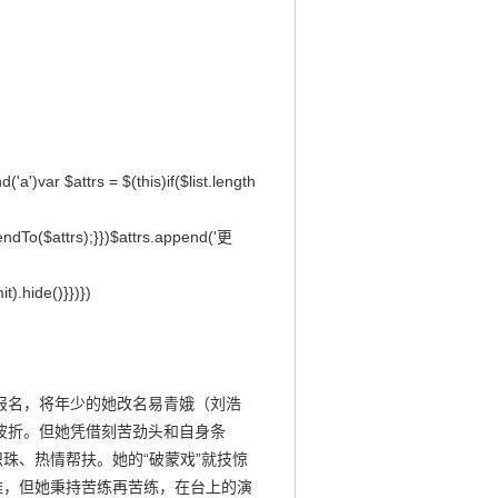
d('a')var $attrs = $(this)if($list.length
ppendTo($attrs);}})$attrs.append('更
it).hide()}})})
报名，将年少的她改名易青娥（刘浩
波折。但她凭借刻苦劲头和自身条
珠、热情帮扶。她的“破蒙戏”就技惊
难，但她秉持苦练再苦练，在台上的演