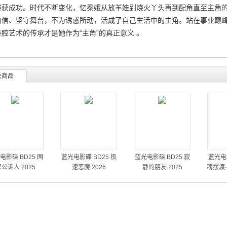
屡获成功。时代不断变化，忆秦娥从放羊娃到烧火丫头再到配角直至主角
自信、坚守舞台，不为诱惑所动，活成了自己生活中的主角。站在事业巅
秦腔艺术的传承才是她作为“主角”的真正意义 。
关商品
电影碟 BD25 国
蓝光电影碟 BD25 极
蓝光电影碟 BD25 寂
蓝光电影
公诉人 2025
速恶魔 2026
静的朋友 2025
魂摆渡·