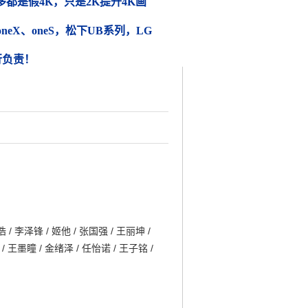
都是假4K，只是2K提升4K画
 oneX、oneS，松下UB系列，LG
行负责！
 / 李泽锋 / 姬他 / 张国强 / 王丽坤 /
 / 王墨瞳 / 金绪泽 / 任怡诺 / 王子铭 /