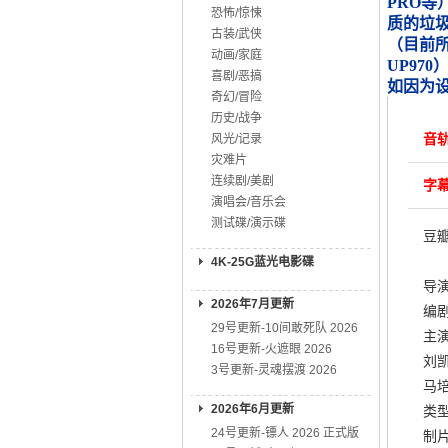
PRO等
恐怖/惊悚
质的垃
古装/武侠
（目前所知
动画/家庭
UP970
喜剧/恶搞
如因为
奇幻/冒险
历史/战争
音轨
风光/记录
灾难片
连续剧/美剧
字幕
演唱会/音乐会
测试碟/演示碟
豆瓣
4K-25G蓝光电影碟
导演
2026年7月更新
编剧
29号更新-10间敢死队 2026
主演
16号更新-火遮眼 2026
刘凯
3号更新-灵魂摆渡 2026
马培
2026年6月更新
类型
24号更新-镖人 2026 正式版
制片