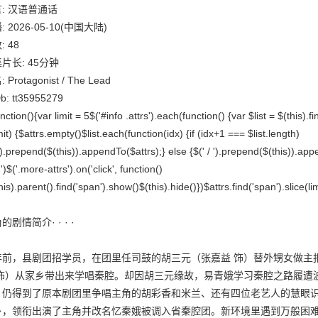
: 汉语普通话
: 2026-05-10(中国大陆)
: 48
片长: 45分钟
 Protagonist / The Lead
b: tt35955279
nction(){var limit = 5$('#info .attrs').each(function() {var $list = $(this).fin
mit) {$attrs.empty()$list.each(function(idx) {if (idx+1 === $list.length)
').prepend($(this)).appendTo($attrs);} else {$(' / ').prepend($(this)).a
')$('.more-attrs').on('click', function()
his).parent().find('span').show()$(this).hide()})$attrs.find('span').slice(lim
的剧情简介· · · ·
年前，县剧团招学员，在团里任司鼓的胡三元（张嘉益 饰）替外甥女做主
 饰）从家乡带出来学唱秦腔。却因胡三元缘故，易青娥学习秦腔之路履遭
，仍得到了原本剧团里争唱主角的胡彩香和米兰、还有四位老艺人的慧眼识
乡，领衔出演了主角并改名忆秦娥被调入省秦腔团。新环境里遇到万般困