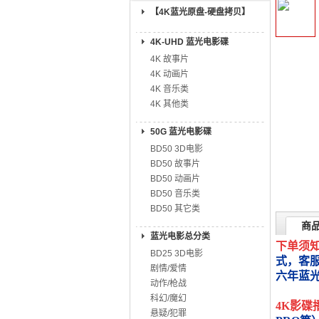
【4K蓝光原盘-硬盘拷贝】
4K-UHD 蓝光电影碟
4K 故事片
4K 动画片
4K 音乐类
4K 其他类
50G 蓝光电影碟
BD50 3D电影
BD50 故事片
BD50 动画片
BD50 音乐类
BD50 其它类
商
蓝光电影总分类
下单须
BD25 3D电影
式，客
剧情/爱情
六年蓝
动作/枪战
科幻/魔幻
4K影碟
悬疑/犯罪