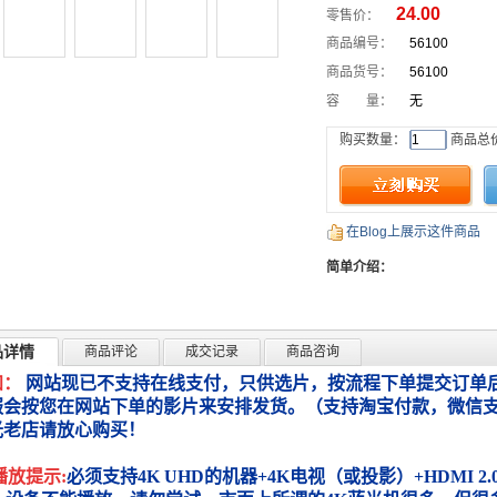
24.00
零售价：
商品编号：
56100
商品货号：
56100
容 量：
无
购买数量：
商品总
在Blog上展示这件商品
简单介绍：
品详情
商品评论
成交记录
商品咨询
知：
网站现已不支持在线支付，只供选片，按流程下单提交订单后
服会按您在网站下单的影片来安排发货。（支持淘宝付款，微信
光老店请放心购买！
播放提示:
必须支持4K UHD的机器+4K电视（或投影）+HDMI 2