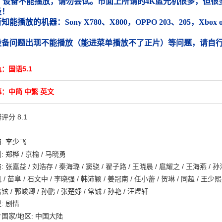
）设备不能播放，请勿尝试。市面上所谓的4K蓝光机很多，但很多
圾！
能播放的机器：Sony X780、X800，OPPO 203、205，Xbox
）
设备问题出现不能播放（能进菜单播放不了正片）等问题，请自
：国语5.1
：中简 中繁 英文
评分 8.1
: 李少飞
: 郑桦 / 京榆 / 马晓勇
: 张嘉益 / 刘浩存 / 秦海璐 / 窦骁 / 翟子路 / 王晓晨 / 扈耀之 / 王海燕 / 孙浩
 / 苗阜 / 石文中 / 李晓强 / 韩沛颖 / 姜冠南 / 任小蕾 / 贺琳 / 同超 / 王少熙
铉 / 郭峻卿 / 孙鹏 / 张楚妤 / 常铖 / 孙艳 / 汪煜轩
: 剧情
国家/地区: 中国大陆