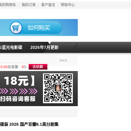
我的购物车
|
我的订单
|
客户留言
|
帮助中心
5G蓝光电影碟
2026年7月更新
特惠专区
SALE
计
0.00
总容量：
0
G
4碟装 2026 国产豆瓣8.1高分剧集