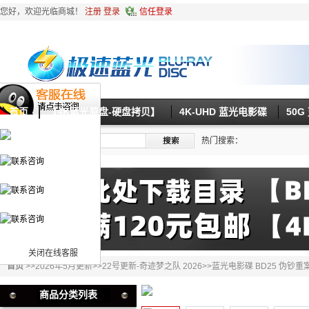
您好，欢迎光临商城！
注册
登录
信任登录
首页
【4K蓝光原盘-硬盘拷贝】
4K-UHD 蓝光电影碟
50
热门搜索：
关闭在线客服
首页
>>
2026年5月更新
>>
22号更新-奇迹梦之队 2026
>>蓝光电影碟 BD25 伪钞重
商品分类列表