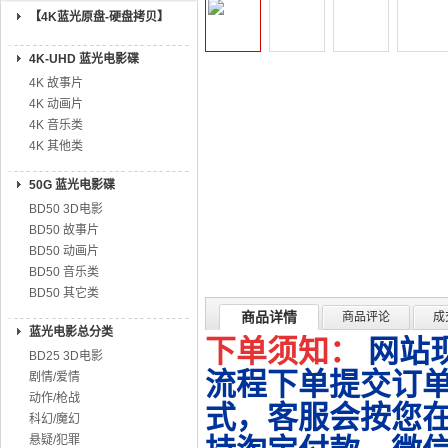
【4K蓝光原盘-硬盘拷贝】
4K-UHD 蓝光电影碟
4K 故事片
4K 动画片
4K 音乐类
4K 其他类
50G 蓝光电影碟
BD50 3D电影
BD50 故事片
BD50 动画片
BD50 音乐类
BD50 其它类
商品详情
商品评论
成
蓝光电影总分类
下单须知：
网站
BD25 3D电影
流程下单提交订单
剧情/爱情
动作/枪战
式，客服会按您
科幻/魔幻
悬疑/犯罪