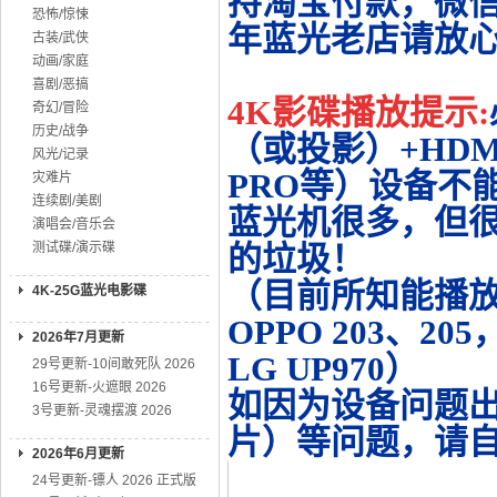
持淘宝付款，微
恐怖/惊悚
年蓝光老店请放
古装/武侠
动画/家庭
喜剧/恶搞
4K影碟播放提示:
奇幻/冒险
历史/战争
（或投影）+HDMI
风光/记录
PRO等）设备不
灾难片
连续剧/美剧
蓝光机很多，但很
演唱会/音乐会
测试碟/演示碟
的垃圾！
（目前所知能播放的机
4K-25G蓝光电影碟
OPPO 203、20
2026年7月更新
LG UP970）
29号更新-10间敢死队 2026
16号更新-火遮眼 2026
如因为设备问题
3号更新-灵魂摆渡 2026
片）等问题，请
2026年6月更新
24号更新-镖人 2026 正式版