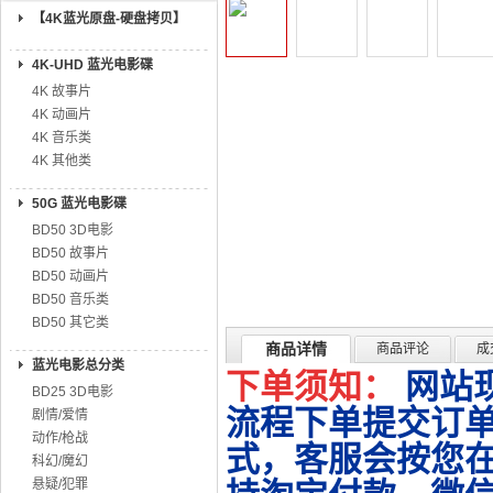
【4K蓝光原盘-硬盘拷贝】
4K-UHD 蓝光电影碟
4K 故事片
4K 动画片
4K 音乐类
4K 其他类
50G 蓝光电影碟
BD50 3D电影
BD50 故事片
BD50 动画片
BD50 音乐类
BD50 其它类
商品详情
商品评论
成
蓝光电影总分类
下单须知：
网站
BD25 3D电影
流程下单提交订单
剧情/爱情
动作/枪战
式，客服会按您
科幻/魔幻
悬疑/犯罪