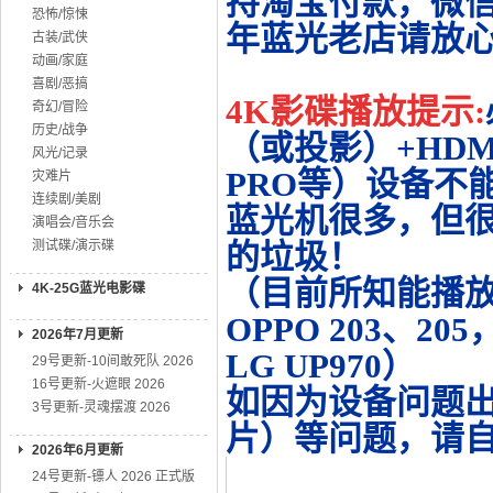
持淘宝付款，微
恐怖/惊悚
年蓝光老店请放
古装/武侠
动画/家庭
喜剧/恶搞
4K影碟播放提示:
奇幻/冒险
历史/战争
（或投影）+HDMI
风光/记录
PRO等）设备不
灾难片
连续剧/美剧
蓝光机很多，但很
演唱会/音乐会
测试碟/演示碟
的垃圾！
（目前所知能播放的机
4K-25G蓝光电影碟
OPPO 203、20
2026年7月更新
LG UP970）
29号更新-10间敢死队 2026
16号更新-火遮眼 2026
如因为设备问题
3号更新-灵魂摆渡 2026
片）等问题，请
2026年6月更新
24号更新-镖人 2026 正式版