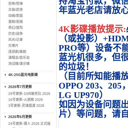
持淘宝付款，微
恐怖/惊悚
年蓝光老店请放
古装/武侠
动画/家庭
喜剧/恶搞
4K影碟播放提示:
奇幻/冒险
历史/战争
（或投影）+HDMI
风光/记录
PRO等）设备不
灾难片
连续剧/美剧
蓝光机很多，但很
演唱会/音乐会
测试碟/演示碟
的垃圾！
（目前所知能播放的机
4K-25G蓝光电影碟
OPPO 203、20
2026年7月更新
LG UP970）
29号更新-10间敢死队 2026
16号更新-火遮眼 2026
如因为设备问题
3号更新-灵魂摆渡 2026
片）等问题，请
2026年6月更新
24号更新-镖人 2026 正式版