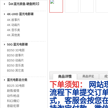
【4K蓝光原盘-硬盘拷贝】
4K-UHD 蓝光电影碟
4K 故事片
4K 动画片
4K 音乐类
4K 其他类
50G 蓝光电影碟
BD50 3D电影
BD50 故事片
BD50 动画片
BD50 音乐类
BD50 其它类
商品详情
商品评论
成
蓝光电影总分类
下单须知：
网站
BD25 3D电影
流程下单提交订单
剧情/爱情
动作/枪战
式，客服会按您
科幻/魔幻
悬疑/犯罪