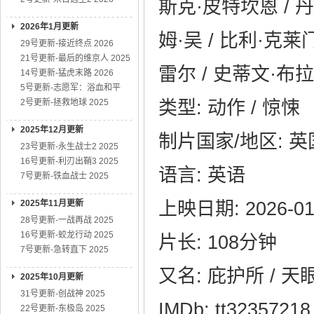
斯克·皮特坎恩 / 丹
2026年1月更新
姆·吴 / 比利·克莱
29号更新-接近终点 2026
21号更新-最后的维京人 2025
雷尔 / 史蒂文·布
14号更新-猛虎末路 2026
5号更新-志愿军：浴血和平
2号更新-拯救地球 2025
类型: 动作 / 惊悚
2025年12月更新
制片国家/地区: 英国
23号更新-永生战士2 2025
16号更新-利刃出鞘3 2025
语言: 英语
7号更新-铁血战士 2025
2025年11月更新
上映日期: 2026-0
28号更新-一战再战 2025
16号更新-蛟龙行动 2025
片长: 108分钟
7号更新-急转直下 2025
又名: 庇护所 / 天
2025年10月更新
31号更新-创战神 2025
IMDb: tt32357218
22号更新-东极岛 2025