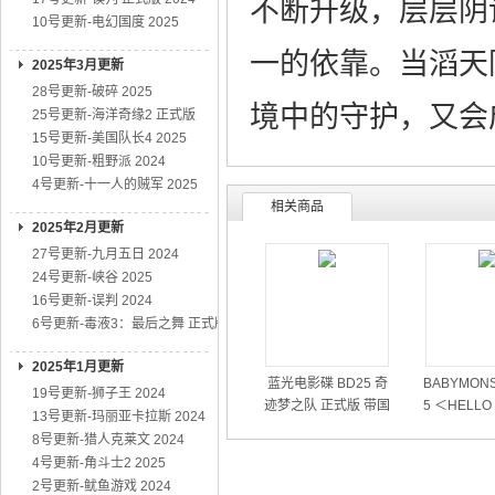
不断升级，层层阴
10号更新-电幻国度 2025
一的依靠。当滔天
2025年3月更新
28号更新-破碎 2025
境中的守护，又会
25号更新-海洋奇缘2 正式版
15号更新-美国队长4 2025
10号更新-粗野派 2024
4号更新-十一人的贼军 2025
相关商品
2025年2月更新
27号更新-九月五日 2024
24号更新-峡谷 2025
16号更新-误判 2024
6号更新-毒液3：最后之舞 正式版
2025年1月更新
蓝光电影碟 BD25 奇
BABYMONS
19号更新-狮子王 2024
迹梦之队 正式版 带国
5 ＜HELLO
13号更新-玛丽亚卡拉斯 2024
粤语 2026
RS＞世界
8号更新-猎人克莱文 2024
4号更新-角斗士2 2025
2号更新-鱿鱼游戏 2024