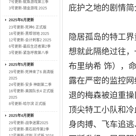
7号更新-鱿鱼游戏第三季
庇护之地的剧情简介· 
3号更新-猎金游戏 2025
2025年6月更新
23号更新-死神6 正式版
16号更新-黑帮领地 2025
隐居孤岛的特工界
12号更新-会计刺客2 2025
6号更新-最后生还者第2季
想就此隔绝过往，
3号更新-紧急呼救第八季
布里纳希 饰），
2025年5月更新
29号更新-死神来了6 高清版
2025
露在严密的监控网
24号更新-安多 神剧第二季
16号更新-美国队长4 正式版
退的梅森被迫重操
2025
8号更新-哈尔滨 正式版
顶尖特工小队和冷
2025年4月更新
身肉搏、飞车追逃
29号更新-战争迷雾2025
22号更新-黄石前传第2季
17号更新-误判 正式版 2024