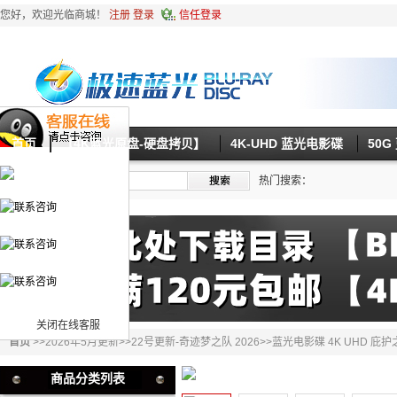
您好，欢迎光临商城！
注册
登录
信任登录
首页
【4K蓝光原盘-硬盘拷贝】
4K-UHD 蓝光电影碟
50
热门搜索：
关闭在线客服
首页
>>
2026年5月更新
>>
22号更新-奇迹梦之队 2026
>>蓝光电影碟 4K UHD 庇护之
商品分类列表