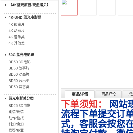
【4K蓝光原盘-硬盘拷贝】
4K-UHD 蓝光电影碟
4K 故事片
4K 动画片
4K 音乐类
4K 其他类
50G 蓝光电影碟
BD50 3D电影
BD50 故事片
BD50 动画片
BD50 音乐类
BD50 其它类
商品详情
商品评论
成
蓝光电影总分类
下单须知：
网站
BD25 3D电影
流程下单提交订单
剧情/爱情
动作/枪战
式，客服会按您
科幻/魔幻
悬疑/犯罪