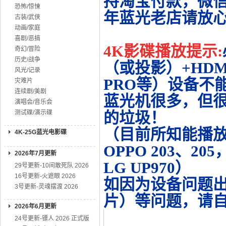
持淘宝付款，微
恐怖/惊悚
年蓝光老店请放
古装/武侠
动画/家庭
喜剧/恶搞
4K影碟播放提示:
奇幻/冒险
历史/战争
（或投影）+HDMI
风光/记录
PRO等）设备不
灾难片
连续剧/美剧
蓝光机很多，但很
演唱会/音乐会
测试碟/演示碟
的垃圾！
（目前所知能播放的机
4K-25G蓝光电影碟
OPPO 203、20
2026年7月更新
LG UP970）
29号更新-10间敢死队 2026
16号更新-火遮眼 2026
如因为设备问题
3号更新-灵魂摆渡 2026
片）等问题，请
2026年6月更新
24号更新-镖人 2026 正式版