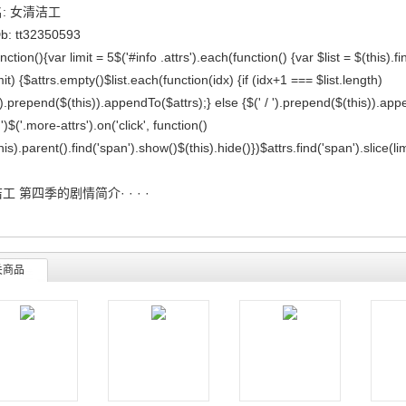
: 女清洁工
b: tt32350593
nction(){var limit = 5$('#info .attrs').each(function() {var $list = $(this).fin
mit) {$attrs.empty()$list.each(function(idx) {if (idx+1 === $list.length)
').prepend($(this)).appendTo($attrs);} else {$(' / ').prepend($(this)).a
')$('.more-attrs').on('click', function()
his).parent().find('span').show()$(this).hide()})$attrs.find('span').slice(lim
工 第四季的剧情简介· · · ·
关商品