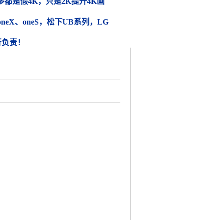
都是假4K，只是2K提升4K画
 oneX、oneS，松下UB系列，LG
行负责！