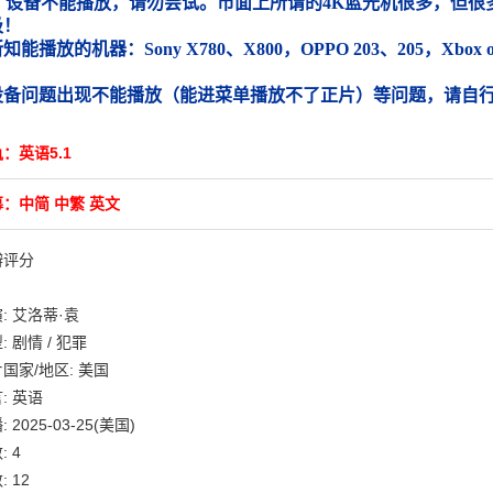
）设备不能播放，请勿尝试。市面上所谓的4K蓝光机很多，但很多
圾！
能播放的机器：Sony X780、X800，OPPO 203、205，Xbox
）
设备问题出现不能播放（能进菜单播放不了正片）等问题，请自
：英语5.1
：中简 中繁 英文
瓣评分
: 艾洛蒂·袁
: 剧情 / 犯罪
国家/地区: 美国
: 英语
 2025-03-25(美国)
: 4
: 12