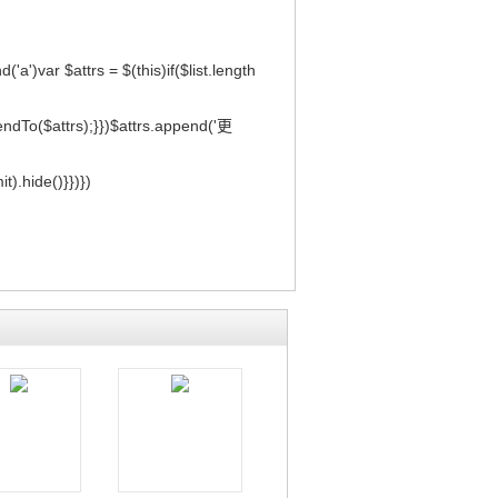
d('a')var $attrs = $(this)if($list.length
ppendTo($attrs);}})$attrs.append('更
it).hide()}})})