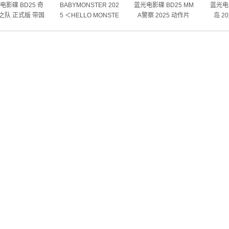
电影碟 BD25 奇
BABYMONSTER 202
蓝光电影碟 BD25 MM
蓝光电影
之队 正式版 带国
5 ＜HELLO MONSTE
A警察 2025 动作片
岛 2
粤语 2026
RS＞世界巡回演唱会