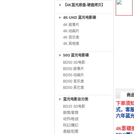
【4K蓝光原盘-硬盘拷贝】
4K-UHD 蓝光电影碟
4K 故事片
4K 动画片
4K 音乐类
4K 其他类
50G 蓝光电影碟
BD50 3D电影
BD50 故事片
BD50 动画片
BD50 音乐类
BD50 其它类
商
蓝光电影总分类
下单须
BD25 3D电影
式，客
剧情/爱情
六年蓝
动作/枪战
科幻/魔幻
4K影碟
悬疑/犯罪