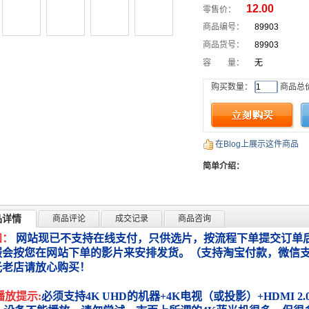
12.00
零售价：
商品编号：
89903
商品货号：
89903
容 量：
无
购买数量：
商品总
在Blog上展示这件商品
简单介绍：
品详情
商品评论
成交记录
商品咨询
知：
网站现已不支持在线支付，只供选片，按流程下单提交订单后
服会按您在网站下单的影片来安排发货。（支持淘宝付款，微信
光老店请放心购买！
播放提示:
必须支持4K UHD的机器+4K电视（或投影）+HDMI 2