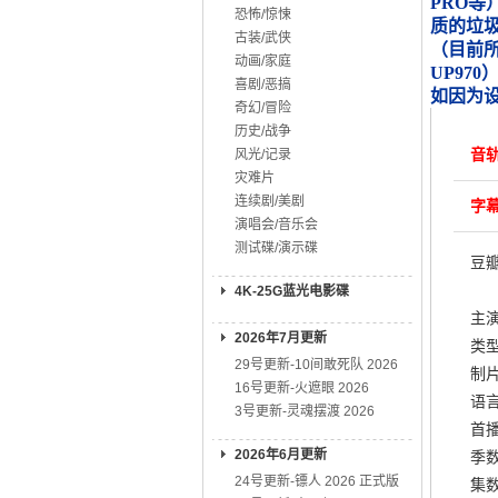
PRO等
恐怖/惊悚
质的垃
古装/武侠
（目前所知
动画/家庭
UP970
喜剧/恶搞
如因为
奇幻/冒险
历史/战争
音轨
风光/记录
灾难片
连续剧/美剧
字幕
演唱会/音乐会
测试碟/演示碟
豆
4K-25G蓝光电影碟
主演
2026年7月更新
类型
29号更新-10间敢死队 2026
制片
16号更新-火遮眼 2026
语言
3号更新-灵魂摆渡 2026
首播:
2026年6月更新
季数
24号更新-镖人 2026 正式版
集数