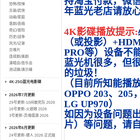
持淘宝付款，微
恐怖/惊悚
年蓝光老店请放
古装/武侠
动画/家庭
喜剧/恶搞
4K影碟播放提示:
奇幻/冒险
历史/战争
（或投影）+HDMI
风光/记录
PRO等）设备不
灾难片
连续剧/美剧
蓝光机很多，但很
演唱会/音乐会
测试碟/演示碟
的垃圾！
（目前所知能播放的机
4K-25G蓝光电影碟
OPPO 203、20
2026年7月更新
LG UP970）
29号更新-10间敢死队 2026
16号更新-火遮眼 2026
如因为设备问题
3号更新-灵魂摆渡 2026
片）等问题，请
2026年6月更新
24号更新-镖人 2026 正式版