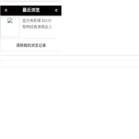
最近浏览
蓝光电影碟 BD25
黎明经典演唱会上
下 5碟装 含国语粤
语 4:3比例
清除我的浏览记录