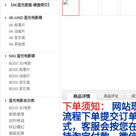
【4K蓝光原盘-硬盘拷贝】
4K-UHD 蓝光电影碟
4K 故事片
4K 动画片
4K 音乐类
4K 其他类
50G 蓝光电影碟
BD50 3D电影
BD50 故事片
BD50 动画片
BD50 音乐类
BD50 其它类
商品详情
商品评论
成
蓝光电影总分类
下单须知：
网站
BD25 3D电影
流程下单提交订单
剧情/爱情
动作/枪战
式，客服会按您
科幻/魔幻
悬疑/犯罪