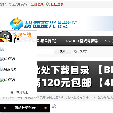
您好，欢迎光临商城！
注册
登录
信任登录
首页
【4K蓝光原盘-硬盘拷贝】
4K-UHD 蓝光电影碟
50
热门搜索：
关闭在线客服
首页
>>
2026年6月更新
>>
3号更新-阿凡达3 正式版
>>蓝光电影碟 BD25 星与月是
商品分类列表