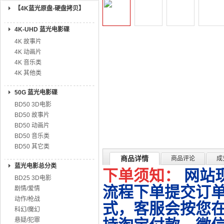
【4K蓝光原盘-硬盘拷贝】
4K-UHD 蓝光电影碟
4K 故事片
4K 动画片
4K 音乐类
4K 其他类
50G 蓝光电影碟
BD50 3D电影
BD50 故事片
BD50 动画片
BD50 音乐类
BD50 其它类
商品详情
商品评论
成
蓝光电影总分类
下单须知：
网站
BD25 3D电影
流程下单提交订单
剧情/爱情
动作/枪战
式，客服会按您
科幻/魔幻
悬疑/犯罪