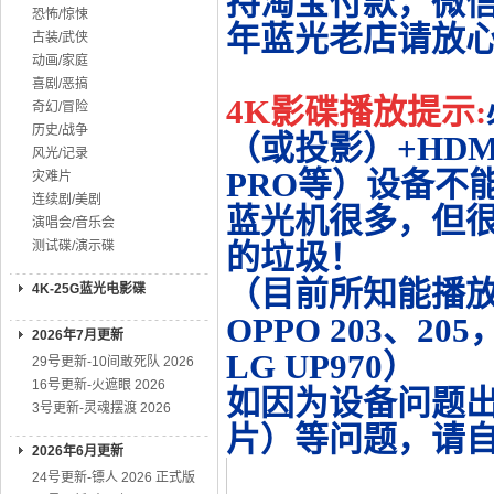
持淘宝付款，微
恐怖/惊悚
年蓝光老店请放
古装/武侠
动画/家庭
喜剧/恶搞
4K影碟播放提示:
奇幻/冒险
历史/战争
（或投影）+HDMI
风光/记录
PRO等）设备不
灾难片
连续剧/美剧
蓝光机很多，但很
演唱会/音乐会
测试碟/演示碟
的垃圾！
（目前所知能播放的机
4K-25G蓝光电影碟
OPPO 203、20
2026年7月更新
LG UP970）
29号更新-10间敢死队 2026
16号更新-火遮眼 2026
如因为设备问题
3号更新-灵魂摆渡 2026
片）等问题，请
2026年6月更新
24号更新-镖人 2026 正式版