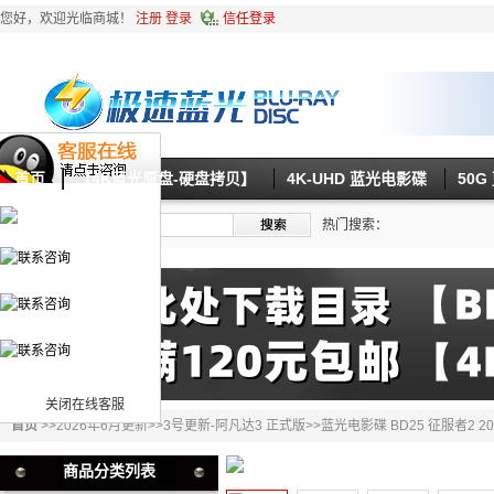
您好，欢迎光临商城！
注册
登录
信任登录
首页
【4K蓝光原盘-硬盘拷贝】
4K-UHD 蓝光电影碟
50
热门搜索：
关闭在线客服
首页
>>
2026年6月更新
>>
3号更新-阿凡达3 正式版
>>蓝光电影碟 BD25 征服者2 
商品分类列表