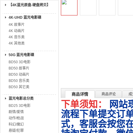
【4K蓝光原盘-硬盘拷贝】
4K-UHD 蓝光电影碟
4K 故事片
4K 动画片
4K 音乐类
4K 其他类
50G 蓝光电影碟
BD50 3D电影
BD50 故事片
BD50 动画片
BD50 音乐类
BD50 其它类
商品详情
商品评论
成
蓝光电影总分类
下单须知：
网站
BD25 3D电影
流程下单提交订单
剧情/爱情
动作/枪战
式，客服会按您
科幻/魔幻
悬疑/犯罪