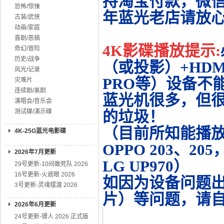
持淘宝付款，微
恐怖/惊悚
年蓝光老店请放
古装/武侠
动画/家庭
喜剧/恶搞
4K影碟播放提示:
奇幻/冒险
历史/战争
（或投影）+HDMI
风光/记录
PRO等）设备不
灾难片
连续剧/美剧
蓝光机很多，但很
演唱会/音乐会
测试碟/演示碟
的垃圾！
（目前所知能播放的机
4K-25G蓝光电影碟
OPPO 203、20
2026年7月更新
LG UP970）
29号更新-10间敢死队 2026
16号更新-火遮眼 2026
如因为设备问题
3号更新-灵魂摆渡 2026
片）等问题，请
2026年6月更新
24号更新-镖人 2026 正式版