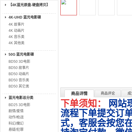
【4K蓝光原盘-硬盘拷贝】
4K-UHD 蓝光电影碟
4K 故事片
4K 动画片
4K 音乐类
4K 其他类
50G 蓝光电影碟
BD50 3D电影
BD50 故事片
BD50 动画片
BD50 音乐类
BD50 其它类
商品详情
商品评论
成
蓝光电影总分类
下单须知：
网站
BD25 3D电影
流程下单提交订单
剧情/爱情
动作/枪战
式，客服会按您
科幻/魔幻
悬疑/犯罪