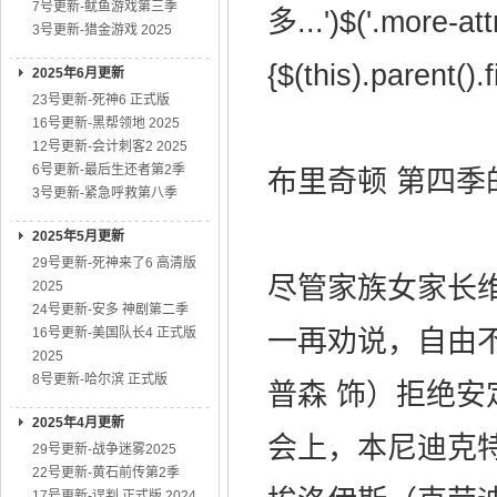
7号更新-鱿鱼游戏第三季
多...')$('.more-attr
3号更新-猎金游戏 2025
{$(this).parent().f
2025年6月更新
23号更新-死神6 正式版
16号更新-黑帮领地 2025
12号更新-会计刺客2 2025
6号更新-最后生还者第2季
布里奇顿 第四季的剧
3号更新-紧急呼救第八季
2025年5月更新
29号更新-死神来了6 高清版
尽管家族女家长维
2025
24号更新-安多 神剧第二季
16号更新-美国队长4 正式版
一再劝说，自由不
2025
8号更新-哈尔滨 正式版
普森 饰）拒绝
2025年4月更新
会上，本尼迪克
29号更新-战争迷雾2025
22号更新-黄石前传第2季
17号更新-误判 正式版 2024