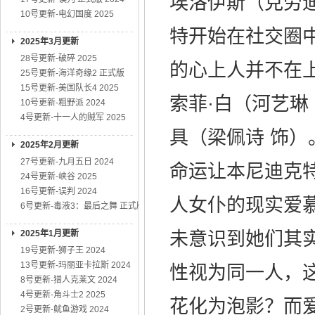
埃洛伊斯（克劳迪
10号更新-电幻国度 2025
特开始在社交圈
2025年3月更新
28号更新-破碎 2025
的心上人并不在
25号更新-海洋奇缘2 正式版
15号更新-美国队长4 2025
索菲·白（河艺琳
10号更新-粗野派 2024
4号更新-十一人的贼军 2025
具（梁佩诗 饰）
2025年2月更新
27号更新-九月五日 2024
命运让本尼迪克
24号更新-峡谷 2025
16号更新-误判 2024
人女仆的现实爱
6号更新-毒液3：最后之舞 正式版
2025年1月更新
未意识到她们其
19号更新-狮子王 2024
13号更新-玛丽亚卡拉斯 2024
性视为同一人，
8号更新-猎人克莱文 2024
4号更新-角斗士2 2025
花化为泡影？而
2号更新-鱿鱼游戏 2024