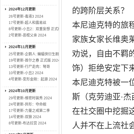
的跨阶层关系？
2024年12月更新
26号更新-毒液3 2024
17号更新-超人和露易丝
本尼迪克特的旅程
8号更新-小丑2：双重妄想 正式版
2号更新-恶棍父亲 2024
家族女家长维奥莱
2024年11月更新
劝说，自由不羁的
25号更新-企鹅人: 蝙蝠侠衍生剧
19号更新-首尔之春 正式版 2024
饰）拒绝安定下
13号更新-行尸走肉：弩哥
10号更新-小丑2 2024
4号更新-变形金刚：起源 2024
本尼迪克特被一
2024年10月更新
斯（克劳迪亚·杰
29号更新-维密时装秀 2024
24号更新-异形：夺命舰
在社交圈中挖掘
17号更新-力量之戒第二季
14号更新-双狼 2024
8号更新-布达拉宫 2024
人并不在上流社