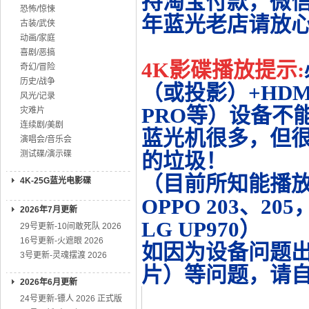
持淘宝付款，微
恐怖/惊悚
年蓝光老店请放
古装/武侠
动画/家庭
喜剧/恶搞
4K影碟播放提示:
奇幻/冒险
历史/战争
（或投影）+HDMI
风光/记录
PRO等）设备不
灾难片
连续剧/美剧
蓝光机很多，但很
演唱会/音乐会
测试碟/演示碟
的垃圾！
（目前所知能播放的机
4K-25G蓝光电影碟
OPPO 203、20
2026年7月更新
LG UP970）
29号更新-10间敢死队 2026
16号更新-火遮眼 2026
如因为设备问题
3号更新-灵魂摆渡 2026
片）等问题，请
2026年6月更新
24号更新-镖人 2026 正式版