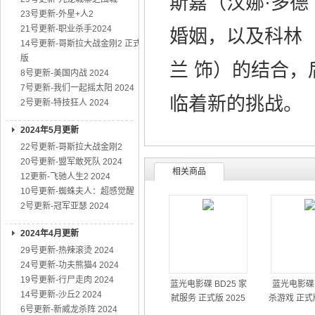
斯嘉（汉娜·多德
23号更新-外星+人2
21号更新-职业杀手2024
婚姻，以及科林（
14号更新-哥斯拉大战金刚2 正式
版
兰 饰）的结合
8号更新-美国内战 2024
7号更新-我们一起摇太阳 2024
临着新的挑战。
2号更新-特技狂人 2024
2024年5月更新
22号更新-哥斯拉大战金刚2
20号更新-盟军敢死队 2024
相关商品
12更新-飞驰人生2 2024
10号更新-蜘蛛夫人：超感觉醒
2号更新-冠军亚瑟 2024
2024年4月更新
29号更新-热辣滚烫 2024
24号更新-功夫熊猫4 2024
19号更新-行尸走肉 2024
蓝光电影碟 BD25 家
蓝光电影碟 
14号更新-沙丘2 2024
弑服务 正式版 2025
杀游戏 正式版
6号更新-新威龙杀阵 2024
幻动作