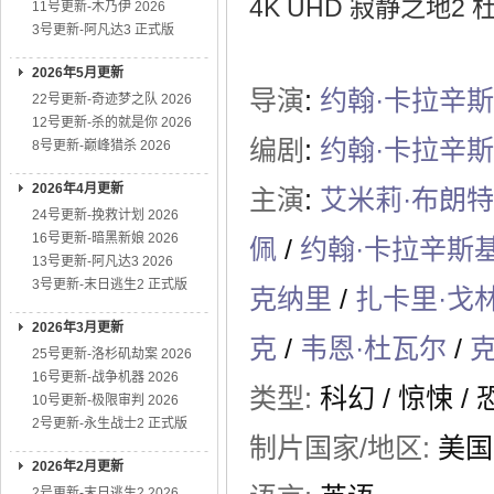
4K UHD 寂静之地2 杜比视
11号更新-木乃伊 2026
3号更新-阿凡达3 正式版
2026年5月更新
导演
:
约翰·卡拉辛
22号更新-奇迹梦之队 2026
12号更新-杀的就是你 2026
编剧
:
约翰·卡拉辛
8号更新-巅峰猎杀 2026
2026年4月更新
主演
:
艾米莉·布朗特
24号更新-挽救计划 2026
16号更新-暗黑新娘 2026
佩
/
约翰·卡拉辛斯
13号更新-阿凡达3 2026
3号更新-末日逃生2 正式版
克纳里
/
扎卡里·戈
2026年3月更新
克
/
韦恩·杜瓦尔
/
25号更新-洛杉矶劫案 2026
16号更新-战争机器 2026
类型:
科幻
/
惊悚
/
10号更新-极限审判 2026
2号更新-永生战士2 正式版
制片国家/地区:
美国
2026年2月更新
2号更新-末日逃生2 2026