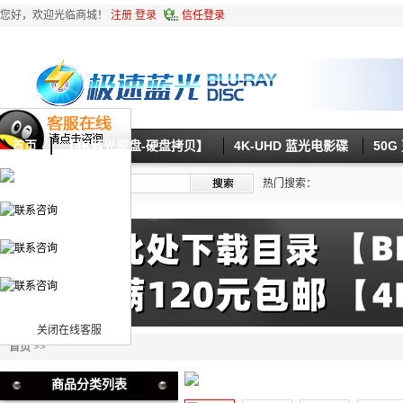
您好，欢迎光临商城！
注册
登录
信任登录
首页
【4K蓝光原盘-硬盘拷贝】
4K-UHD 蓝光电影碟
50
热门搜索：
关闭在线客服
首页
>>
商品分类列表