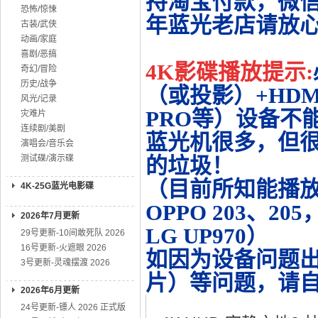
持淘宝付款，微
恐怖/惊悚
年蓝光老店请放
古装/武侠
动画/家庭
喜剧/恶搞
4K影碟播放提示:
奇幻/冒险
历史/战争
（或投影）+HDMI
风光/记录
PRO等）设备不
灾难片
连续剧/美剧
蓝光机很多，但很
演唱会/音乐会
测试碟/演示碟
的垃圾！
（目前所知能播放的机
4K-25G蓝光电影碟
OPPO 203、20
2026年7月更新
LG UP970）
29号更新-10间敢死队 2026
16号更新-火遮眼 2026
如因为设备问题
3号更新-灵魂摆渡 2026
片）等问题，请
2026年6月更新
24号更新-镖人 2026 正式版