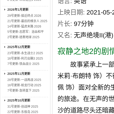
语言:
英语
2026年1月更新
上映日期:
2021-0
29号更新-接近终点 2026
21号更新-最后的维京人 2025
片长:
97分钟
14号更新-猛虎末路 2026
5号更新-志愿军：浴血和平
又名:
无声绝境II(港) / 
2号更新-拯救地球 2025
2025年12月更新
寂静之地2的剧
23号更新-永生战士2 2025
16号更新-利刃出鞘3 2025
故事紧承上一部展
7号更新-铁血战士 2025
2025年11月更新
米莉·布朗特 饰）
28号更新-一战再战 2025
16号更新-蛟龙行动 2025
佩 饰）面对全新的
7号更新-急转直下 2025
的旅途。在无声的世
2025年10月更新
31号更新-创战神 2025
沙的道路尽头还暗
22号更新-东极岛 2025