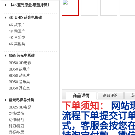
【4K蓝光原盘-硬盘拷贝】
4K-UHD 蓝光电影碟
4K 故事片
4K 动画片
4K 音乐类
4K 其他类
50G 蓝光电影碟
BD50 3D电影
BD50 故事片
BD50 动画片
BD50 音乐类
BD50 其它类
商品详情
商品评论
成
蓝光电影总分类
下单须知：
网站
BD25 3D电影
流程下单提交订单
剧情/爱情
动作/枪战
式，客服会按您
科幻/魔幻
悬疑/犯罪