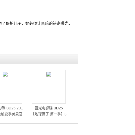
了保护儿子，她必须让黑暗的祕密曝光，
碟 BD25 201
蓝光电影碟 BD25
也纳夏季美泉宫
【地球百子 第一季】3
音乐会
碟