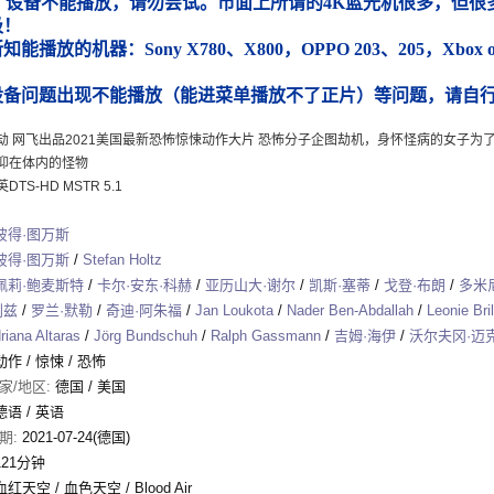
）设备不能播放，请勿尝试。市面上所谓的4K蓝光机很多，但很多
圾！
能播放的机器：Sony X780、X800，OPPO 203、205，Xbox
）
设备问题出现不能播放（能进菜单播放不了正片）等问题，请自
劫 网飞出品2021美国最新恐怖惊悚动作大片 恐怖分子企图劫机，身怀怪病的女子为
抑在体内的怪物
TS-HD MSTR 5.1
彼得·图万斯
彼得·图万斯
/
Stefan Holtz
佩莉·鲍麦斯特
/
卡尔·安东·科赫
/
亚历山大·谢尔
/
凯斯·塞蒂
/
戈登·布朗
/
多米
利兹
/
罗兰·默勒
/
奇迪·阿朱福
/
Jan Loukota
/
Nader Ben-Abdallah
/
Leonie Bril
riana Altaras
/
Jörg Bundschuh
/
Ralph Gassmann
/
吉姆·海伊
/
沃尔夫冈·迈
动作
/
惊悚
/
恐怖
家/地区:
德国 / 美国
德语 / 英语
期:
2021-07-24(德国)
121分钟
血红天空 / 血色天空 / Blood Air