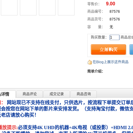
9.00
零售价：
商品编号：
87576
商品货号：
87576
容 量：
无
购买数量：
商品总
在Blog上展示这件商品
简单介绍：
品详情
商品评论
成交记录
商品咨询
知：
网站现已不支持在线支付，只供选片，按流程下单提交订单后
服会按您在网站下单的影片来安排发货。（支持淘宝付款，微信
光老店请放心购买！
播放提示:
必须支持4K UHD的机器+4K电视（或投影）+HDMI 2