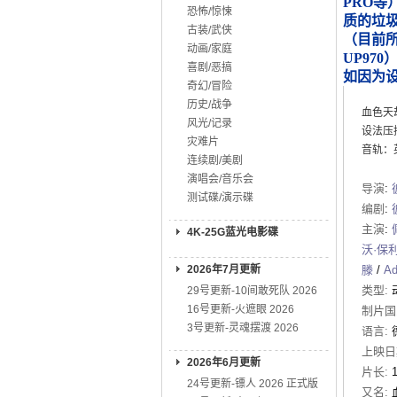
PRO等
恐怖/惊悚
质的垃
古装/武侠
（目前所知
动画/家庭
UP970
喜剧/恶搞
如因为
奇幻/冒险
历史/战争
血色天
风光/记录
设法压
灾难片
音轨：英D
连续剧/美剧
演唱会/音乐会
导演
:
测试碟/演示碟
编剧
:
主演
:
4K-25G蓝光电影碟
沃·保
2026年7月更新
滕
/
Ad
类型:
29号更新-10间敢死队 2026
16号更新-火遮眼 2026
制片国
3号更新-灵魂摆渡 2026
语言:
上映日
2026年6月更新
片长:
24号更新-镖人 2026 正式版
又名: