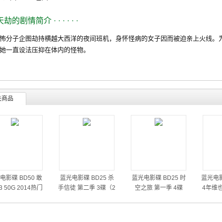
天劫的剧情简介
· · · · · ·
分子企图劫持横越大西洋的夜间班机，身怀怪病的女子因而被迫亲上火线。为
她一直设法压抑在体内的怪物。
关商品
电影碟 BD50 敢
蓝光电影碟 BD25 杀
蓝光电影碟 BD25 时
蓝光电影
 50G 2014热门
手信徒 第二季 3碟（2
空之旅 第一季 4碟
4年维
动作大片
014）