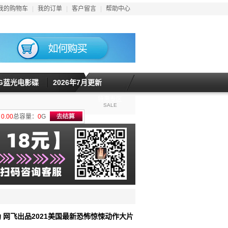
我的购物车
|
我的订单
|
客户留言
|
帮助中心
5G蓝光电影碟
2026年7月更新
特惠专区
SALE
计
0.00
总容量：
0
G
天劫 网飞出品2021美国最新恐怖惊悚动作大片