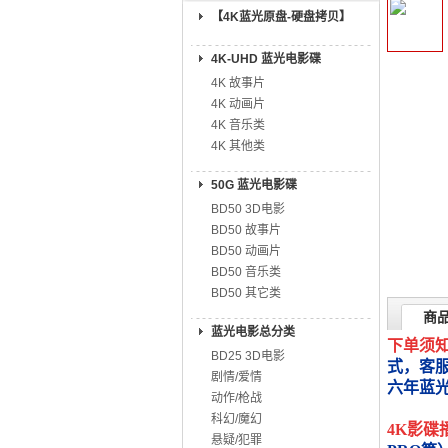
【4K蓝光原盘-硬盘拷贝】
4K-UHD 蓝光电影碟
4K 故事片
4K 动画片
4K 音乐类
4K 其他类
50G 蓝光电影碟
BD50 3D电影
BD50 故事片
BD50 动画片
BD50 音乐类
BD50 其它类
商
蓝光电影总分类
下单须
BD25 3D电影
式，客
剧情/爱情
六年蓝
动作/枪战
科幻/魔幻
4K影碟
悬疑/犯罪