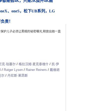
都是假4K，只是2K提升4K画
 oneX、oneS，松下UB系列，LG
行负责！
了保护儿子必须让黑暗的祕密曝光,释放出她一直
尼克·珀塞尔
/
格拉汉姆·麦克泰维什
/
凯·伊
l
/
Rutger Lysen
/
Rainer Reiners
/
戴维胡
克尔
/
丹尼斯·莱昂斯