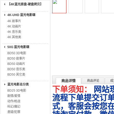
【4K蓝光原盘-硬盘拷贝】
4K-UHD 蓝光电影碟
4K 故事片
4K 动画片
4K 音乐类
4K 其他类
50G 蓝光电影碟
BD50 3D电影
BD50 故事片
BD50 动画片
BD50 音乐类
BD50 其它类
商品详情
商品评论
成
蓝光电影总分类
下单须知：
网站
BD25 3D电影
流程下单提交订单
剧情/爱情
动作/枪战
式，客服会按您
科幻/魔幻
悬疑/犯罪