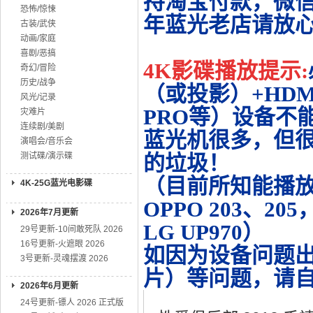
持淘宝付款，微
恐怖/惊悚
年蓝光老店请放
古装/武侠
动画/家庭
喜剧/恶搞
4K影碟播放提示:
奇幻/冒险
历史/战争
（或投影）+HDMI
风光/记录
PRO等）设备不
灾难片
连续剧/美剧
蓝光机很多，但很
演唱会/音乐会
测试碟/演示碟
的垃圾！
（目前所知能播放的机
4K-25G蓝光电影碟
OPPO 203、20
2026年7月更新
LG UP970）
29号更新-10间敢死队 2026
16号更新-火遮眼 2026
如因为设备问题
3号更新-灵魂摆渡 2026
片）等问题，请
2026年6月更新
24号更新-镖人 2026 正式版