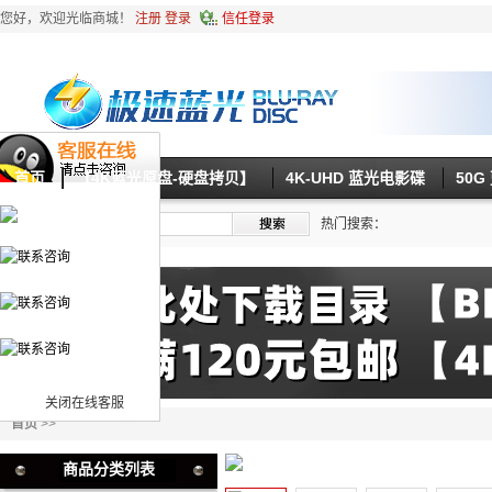
您好，欢迎光临商城！
注册
登录
信任登录
首页
【4K蓝光原盘-硬盘拷贝】
4K-UHD 蓝光电影碟
50
热门搜索：
关闭在线客服
首页
>>
商品分类列表