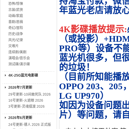
持淘宝付款，微
恐怖/惊悚
年蓝光老店请放
古装/武侠
动画/家庭
喜剧/恶搞
4K影碟播放提示:
奇幻/冒险
历史/战争
（或投影）+HDMI
风光/记录
PRO等）设备不
灾难片
连续剧/美剧
蓝光机很多，但很
演唱会/音乐会
测试碟/演示碟
的垃圾！
（目前所知能播放的机
4K-25G蓝光电影碟
OPPO 203、20
2026年7月更新
LG UP970）
29号更新-10间敢死队 2026
16号更新-火遮眼 2026
如因为设备问题
3号更新-灵魂摆渡 2026
片）等问题，请
2026年6月更新
24号更新-镖人 2026 正式版