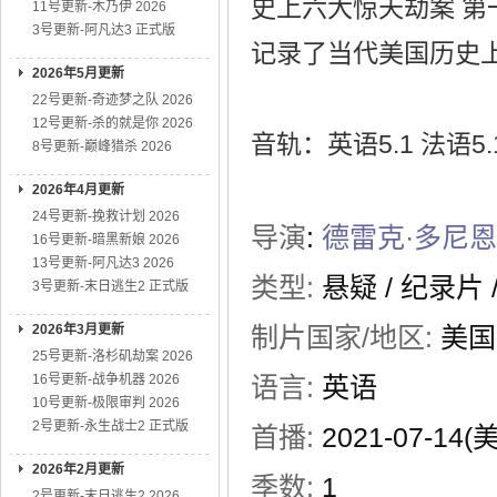
史上六大惊天劫案 第一
11号更新-木乃伊 2026
3号更新-阿凡达3 正式版
记录了当代美国历史
2026年5月更新
22号更新-奇迹梦之队 2026
12号更新-杀的就是你 2026
音轨：英语5.1 法语5.
8号更新-巅峰猎杀 2026
2026年4月更新
24号更新-挽救计划 2026
导演
:
德雷克·多尼恩
16号更新-暗黑新娘 2026
13号更新-阿凡达3 2026
类型:
悬疑
/
纪录片
3号更新-末日逃生2 正式版
2026年3月更新
制片国家/地区:
美国
25号更新-洛杉矶劫案 2026
16号更新-战争机器 2026
语言:
英语
10号更新-极限审判 2026
2号更新-永生战士2 正式版
首播:
2021-07-14(
2026年2月更新
季数:
1
2号更新-末日逃生2 2026