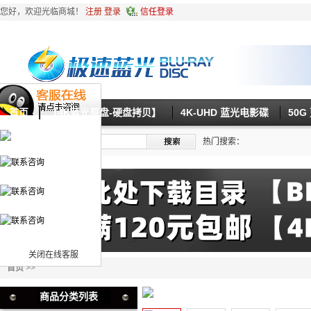
您好，欢迎光临商城！
注册
登录
信任登录
首页
【4K蓝光原盘-硬盘拷贝】
4K-UHD 蓝光电影碟
50
热门搜索：
关闭在线客服
首页
>>
商品分类列表