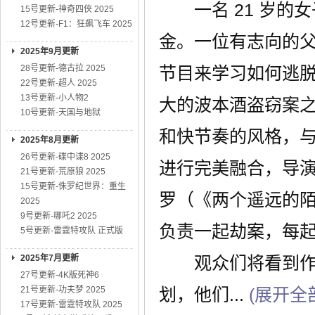
一名 21 岁的
15号更新-神奇四侠 2025
12号更新-F1：狂飙飞车 2025
金。一位有志向的父
2025年9月更新
28号更新-德古拉 2025
节目来学习如何逃
22号更新-超人 2025
13号更新-小人物2
大的波本酒盗窃案
10号更新-天国与地狱
和快节奏的风格，
2025年8月更新
26号更新-碟中谍8 2025
进行完美融合，导演
21号更新-荒原狼 2025
15号更新-侏罗纪世界：重生
罗（《两个遥远的陌
2025
9号更新-哪吒2 2025
负责一起劫案，每
5号更新-雷霆特攻队 正式版
2025年7月更新
观众们将看到作案
27号更新-4K版死神6
21号更新-功夫梦 2025
划，他们...
(展开全
17号更新-雷霆特攻队 2025