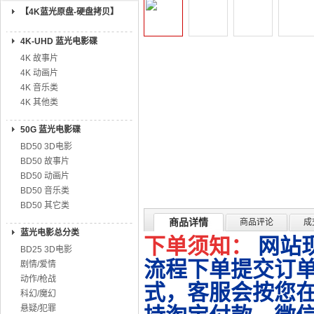
【4K蓝光原盘-硬盘拷贝】
4K-UHD 蓝光电影碟
4K 故事片
4K 动画片
4K 音乐类
4K 其他类
50G 蓝光电影碟
BD50 3D电影
BD50 故事片
BD50 动画片
BD50 音乐类
BD50 其它类
商品详情
商品评论
成
蓝光电影总分类
下单须知：
网站
BD25 3D电影
流程下单提交订单
剧情/爱情
动作/枪战
式，客服会按您
科幻/魔幻
悬疑/犯罪