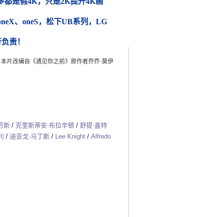
都是假4K，只是2K提升4K画
 oneX、oneS，松下UB系列，LG
行负责！
·琼斯】本片改编自《遇见你之前》原作者乔乔·莫伊
劳斯
/
克里斯蒂安·布拉辛顿
/
舒提·盖特
利
/
迪亚戈·马丁斯
/
Lee Knight
/
Alfredo