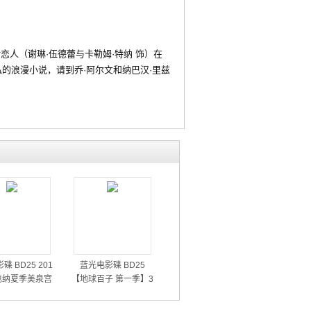
人（谢琳·伍德蕾与卡勒姆·特纳 饰）在
弘的浪漫小说，请到乔·阿尔文和纳巴汉·里兹
碟 BD25 201
蓝光电影碟 BD25
也纳夏季美泉宫
【地球百子 第一季】3
音乐会
碟