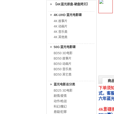
【4K蓝光原盘-硬盘拷贝】
4K-UHD 蓝光电影碟
4K 故事片
4K 动画片
4K 音乐类
4K 其他类
50G 蓝光电影碟
BD50 3D电影
BD50 故事片
BD50 动画片
BD50 音乐类
BD50 其它类
商
蓝光电影总分类
下单须
BD25 3D电影
式，客
剧情/爱情
六年蓝
动作/枪战
科幻/魔幻
4K影碟
悬疑/犯罪