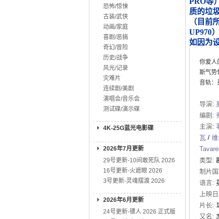
PRO等
恐怖/惊悚
质的垃
古装/武侠
（目前所知
动画/家庭
UP970
喜剧/恶搞
如因为
奇幻/冒险
历史/战争
你爱人
风光/记录
斯气势
灾难片
音轨：英
连续剧/美剧
演唱会/音乐会
导演
:
测试碟/演示碟
编剧
:
主演
:
4K-25G蓝光电影碟
瓦
/
维
2026年7月更新
Tavare
类型:
29号更新-10间敢死队 2026
16号更新-火遮眼 2026
制片国
3号更新-灵魂摆渡 2026
语言:
上映日
2026年6月更新
片长:
24号更新-镖人 2026 正式版
又名: