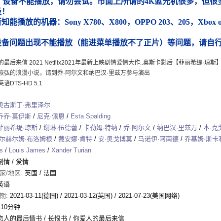
）设备不能播放，请勿尝试。市面上所谓的4K蓝光机很多，但很多
圾！
能播放的机器：Sony X780、X800，OPPO 203、205，Xbox
）
设备问题出现不能播放（能进菜单播放不了正片）等问题，请自
的最后来信 2021 Netflix2021年最新上映剧情爱情大作..奥斯卡影后【菲丽希缇
恢弘的浪漫小说，请到乔·阿尔文和纳巴汉·里兹万参与演出
语DTS-HD 5.1
奥古斯丁·弗里泽尔
乔乔·莫伊斯
/
尼克·佩恩
/
Esta Spalding
菲丽希缇·琼斯
/
谢琳·伍德蕾
/
卡勒姆·特纳
/
乔·阿尔文
/
纳巴汉·里兹万
/
本·克
尔赫尔姆·布洛姆根
/
戴安娜·肯特
/
安·奥戈博莫
/
马诺伊·阿南德
/
乔基姆·斯卡
s
/
Louis James
/
Xander Turian
剧情
/
爱情
家/地区:
英国 / 法国
英语
期:
2021-03-11(德国)
/
2021-03-12(英国)
/
2021-07-23(美国网络)
110分钟
恋人的最后情书 / 长恨书 / 你爱人的最后来信