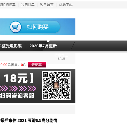
我的购物车
|
我的订单
|
客户留言
|
帮助中心
5G蓝光电影碟
2026年7月更新
特惠专区
SALE
计
0.00
总容量：
0
G
最后来信 2021 豆瓣6.5高分剧情