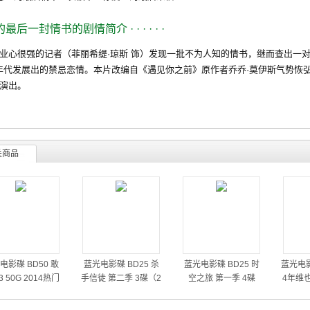
的最后一封情书的剧情简介
· · · · · ·
很强的记者（菲丽希缇·琼斯 饰）发现一批不为人知的情书，继而查出一对恋
0 年代发展出的禁忌恋情。本片改编自《遇见你之前》原作者乔乔·莫伊斯气势恢
演出。
关商品
电影碟 BD50 敢
蓝光电影碟 BD25 杀
蓝光电影碟 BD25 时
蓝光电影
 50G 2014热门
手信徒 第二季 3碟（2
空之旅 第一季 4碟
4年维
动作大片
014）