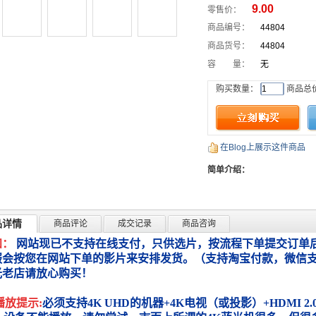
9.00
零售价：
商品编号：
44804
商品货号：
44804
容 量：
无
购买数量：
商品总
在Blog上展示这件商品
简单介绍：
品详情
商品评论
成交记录
商品咨询
知：
网站现已不支持在线支付，只供选片，按流程下单提交订单后
服会按您在网站下单的影片来安排发货。（支持淘宝付款，微信
光老店请放心购买！
播放提示:
必须支持4K UHD的机器+4K电视（或投影）+HDMI 2