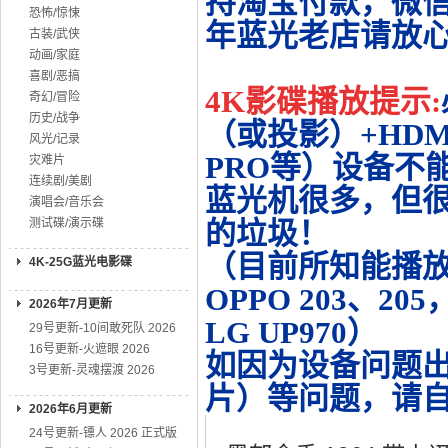
持淘宝付款，微
恐怖/惊悚
年蓝光老店请放
古装/武侠
动画/家庭
喜剧/恶搞
4K影碟播放提示:
奇幻/冒险
历史/战争
（或投影）+HDMI
风光/记录
PRO等）设备不
灾难片
连续剧/美剧
蓝光机很多，但很
演唱会/音乐会
测试碟/演示碟
的垃圾！
（目前所知能播放的机
4K-25G蓝光电影碟
OPPO 203、20
2026年7月更新
LG UP970）
29号更新-10间敢死队 2026
16号更新-火遮眼 2026
如因为设备问题
3号更新-灵魂摆渡 2026
片）等问题，请
2026年6月更新
24号更新-镖人 2026 正式版