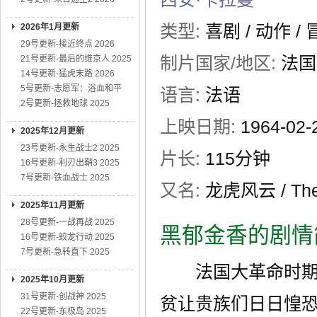
类型:
喜剧
/
动作
/
2026年1月更新
29号更新-接近终点 2026
制片国家/地区:
法国
21号更新-最后的维京人 2025
14号更新-猛虎末路 2026
5号更新-志愿军：浴血和平
语言:
法语
2号更新-拯救地球 2025
上映日期:
1964-02
2025年12月更新
23号更新-永生战士2 2025
片长:
115分钟
16号更新-利刃出鞘3 2025
7号更新-铁血战士 2025
又名:
龙虎风云 / The
2025年11月更新
28号更新-一战再战 2025
黑郁金香的剧情
16号更新-蛟龙行动 2025
7号更新-急转直下 2025
法国大革命时期，
2025年10月更新
31号更新-创战神 2025
贫让贵族们日日惶恐
22号更新-东极岛 2025