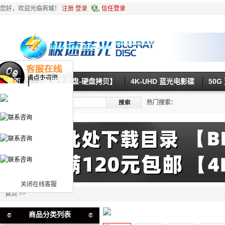
您好，欢迎光临商城！
注册
登录
信任登录
首页
【4K蓝光原盘-硬盘拷贝】
4K-UHD 蓝光电影碟
50
热门搜索：
关闭在线客服
首页
>>
商品分类列表