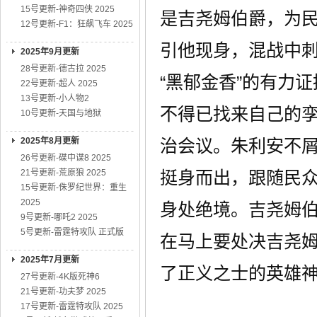
15号更新-神奇四侠 2025
是吉尧姆伯爵，为
12号更新-F1：狂飙飞车 2025
引他现身，混战中
2025年9月更新
28号更新-德古拉 2025
“黑郁金香”的有力
22号更新-超人 2025
13号更新-小人物2
不得已找来自己的孪
10号更新-天国与地狱
2025年8月更新
治会议。朱利安不屑
26号更新-碟中谍8 2025
21号更新-荒原狼 2025
挺身而出，跟随民
15号更新-侏罗纪世界：重生
2025
身处绝境。吉尧姆
9号更新-哪吒2 2025
5号更新-雷霆特攻队 正式版
在马上要处决吉尧姆
2025年7月更新
了正义之士的英雄
27号更新-4K版死神6
21号更新-功夫梦 2025
17号更新-雷霆特攻队 2025