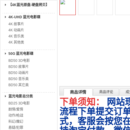
【4K蓝光原盘-硬盘拷贝】
4K-UHD 蓝光电影碟
4K 故事片
4K 动画片
4K 音乐类
4K 其他类
50G 蓝光电影碟
BD50 3D电影
BD50 故事片
BD50 动画片
BD50 音乐类
BD50 其它类
商品详情
商品评论
成
蓝光电影总分类
下单须知：
网站
BD25 3D电影
流程下单提交订单
剧情/爱情
动作/枪战
式，客服会按您
科幻/魔幻
悬疑/犯罪