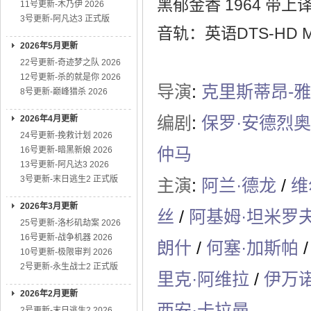
黑郁金香 1964 带
11号更新-木乃伊 2026
3号更新-阿凡达3 正式版
音轨：英语DTS-HD MS
2026年5月更新
22号更新-奇迹梦之队 2026
12号更新-杀的就是你 2026
导演
:
克里斯蒂昂-
8号更新-巅峰猎杀 2026
编剧
:
保罗·安德烈
2026年4月更新
24号更新-挽救计划 2026
仲马
16号更新-暗黑新娘 2026
13号更新-阿凡达3 2026
3号更新-末日逃生2 正式版
主演
:
阿兰·德龙
/
维
2026年3月更新
丝
/
阿基姆·坦米罗
25号更新-洛杉矶劫案 2026
16号更新-战争机器 2026
朗什
/
何塞·加斯帕
/
10号更新-极限审判 2026
2号更新-永生战士2 正式版
里克·阿维拉
/
伊万诺
2026年2月更新
西安·卡拉曼
2号更新-末日逃生2 2026