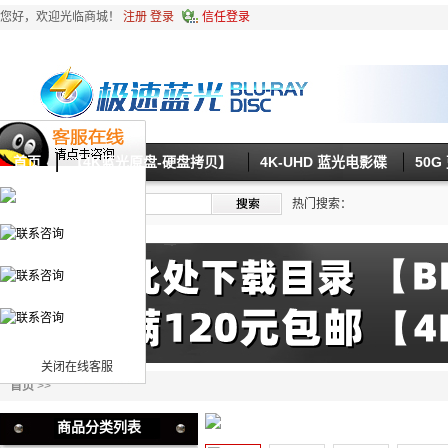
您好，欢迎光临商城！
注册
登录
信任登录
首页
【4K蓝光原盘-硬盘拷贝】
4K-UHD 蓝光电影碟
50
热门搜索：
关闭在线客服
首页
>>
商品分类列表