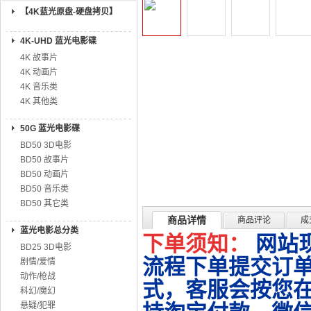
【4K蓝光原盘-硬盘拷贝】
4K-UHD 蓝光电影碟
4K 故事片
4K 动画片
4K 音乐类
4K 其他类
50G 蓝光电影碟
BD50 3D电影
BD50 故事片
BD50 动画片
BD50 音乐类
BD50 其它类
商品详情
商品评论
成
蓝光电影总分类
下单须知：
网站
BD25 3D电影
流程下单提交订单
剧情/爱情
动作/枪战
式，客服会按您
科幻/魔幻
悬疑/犯罪