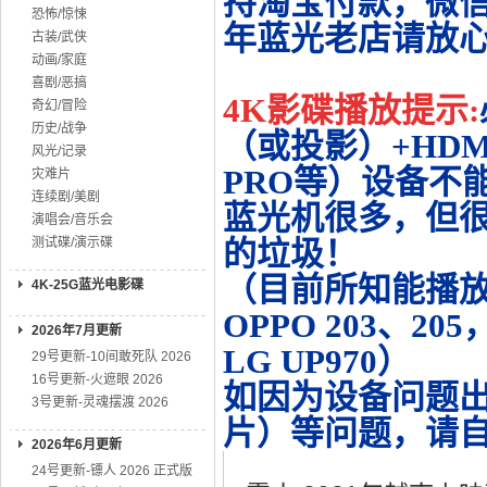
持淘宝付款，微
恐怖/惊悚
年蓝光老店请放
古装/武侠
动画/家庭
喜剧/恶搞
4K影碟播放提示:
奇幻/冒险
历史/战争
（或投影）+HDMI
风光/记录
PRO等）设备不
灾难片
连续剧/美剧
蓝光机很多，但很
演唱会/音乐会
测试碟/演示碟
的垃圾！
（目前所知能播放的机
4K-25G蓝光电影碟
OPPO 203、20
2026年7月更新
LG UP970）
29号更新-10间敢死队 2026
16号更新-火遮眼 2026
如因为设备问题
3号更新-灵魂摆渡 2026
片）等问题，请
2026年6月更新
24号更新-镖人 2026 正式版