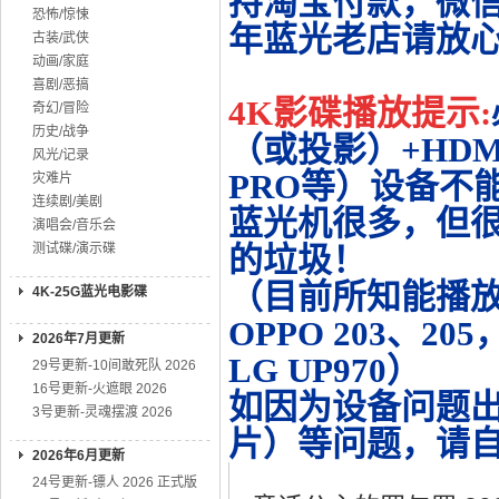
持淘宝付款，微
恐怖/惊悚
年蓝光老店请放
古装/武侠
动画/家庭
喜剧/恶搞
4K影碟播放提示:
奇幻/冒险
历史/战争
（或投影）+HDMI
风光/记录
PRO等）设备不
灾难片
连续剧/美剧
蓝光机很多，但很
演唱会/音乐会
测试碟/演示碟
的垃圾！
（目前所知能播放的机
4K-25G蓝光电影碟
OPPO 203、20
2026年7月更新
LG UP970）
29号更新-10间敢死队 2026
16号更新-火遮眼 2026
如因为设备问题
3号更新-灵魂摆渡 2026
片）等问题，请
2026年6月更新
24号更新-镖人 2026 正式版