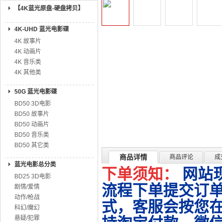
【4K蓝光原盘-硬盘拷贝】
4K-UHD 蓝光电影碟
4K 故事片
4K 动画片
4K 音乐类
4K 其他类
50G 蓝光电影碟
BD50 3D电影
BD50 故事片
BD50 动画片
BD50 音乐类
BD50 其它类
商品详情
商品评论
成
蓝光电影总分类
下单须知：
网站
BD25 3D电影
流程下单提交订单
剧情/爱情
动作/枪战
式，客服会按您
科幻/魔幻
悬疑/犯罪