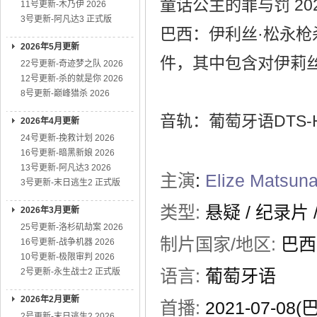
童话公主的罪与罚 20
11号更新-木乃伊 2026
3号更新-阿凡达3 正式版
巴西：伊利丝·松永
2026年5月更新
件，其中包含对伊莉
22号更新-奇迹梦之队 2026
12号更新-杀的就是你 2026
8号更新-巅峰猎杀 2026
音轨：葡萄牙语DTS-HD
2026年4月更新
24号更新-挽救计划 2026
16号更新-暗黑新娘 2026
13号更新-阿凡达3 2026
主演
:
Elize Matsun
3号更新-末日逃生2 正式版
类型:
悬疑
/
纪录片
2026年3月更新
25号更新-洛杉矶劫案 2026
制片国家/地区:
巴西
16号更新-战争机器 2026
10号更新-极限审判 2026
语言:
葡萄牙语
2号更新-永生战士2 正式版
2026年2月更新
首播:
2021-07-08(
2号更新-末日逃生2 2026