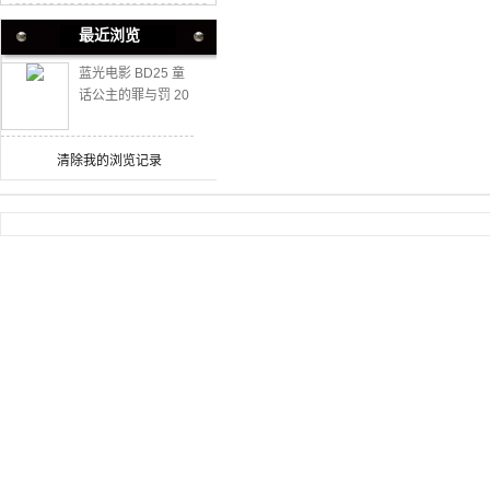
最近浏览
蓝光电影 BD25 童
话公主的罪与罚 20
21 豆瓣高分犯罪纪
录片
清除我的浏览记录