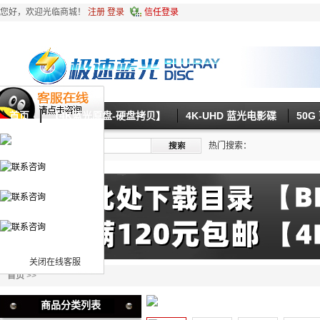
您好，欢迎光临商城！
注册
登录
信任登录
首页
【4K蓝光原盘-硬盘拷贝】
4K-UHD 蓝光电影碟
50
热门搜索：
关闭在线客服
首页
>>
商品分类列表