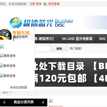
您好，欢迎光临商城！
注册
登录
信任登录
首页
【4K蓝光原盘-硬盘拷贝】
4K-UHD 蓝光电影碟
50
热门搜索：
关闭在线客服
首页
>>
商品分类列表