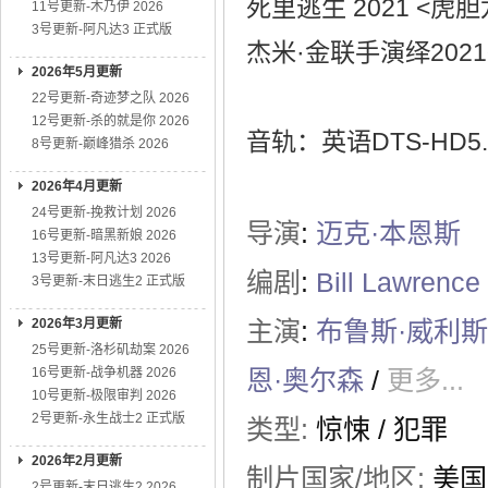
死里逃生 2021 <
11号更新-木乃伊 2026
3号更新-阿凡达3 正式版
杰米·金联手演绎20
2026年5月更新
22号更新-奇迹梦之队 2026
12号更新-杀的就是你 2026
音轨：英语DTS-HD5.
8号更新-巅峰猎杀 2026
2026年4月更新
24号更新-挽救计划 2026
导演
:
迈克·本恩斯
16号更新-暗黑新娘 2026
13号更新-阿凡达3 2026
编剧
:
Bill Lawrence
3号更新-末日逃生2 正式版
2026年3月更新
主演
:
布鲁斯·威利斯
25号更新-洛杉矶劫案 2026
16号更新-战争机器 2026
恩·奥尔森
/
更多...
10号更新-极限审判 2026
2号更新-永生战士2 正式版
类型:
惊悚
/
犯罪
2026年2月更新
制片国家/地区:
美国
2号更新-末日逃生2 2026