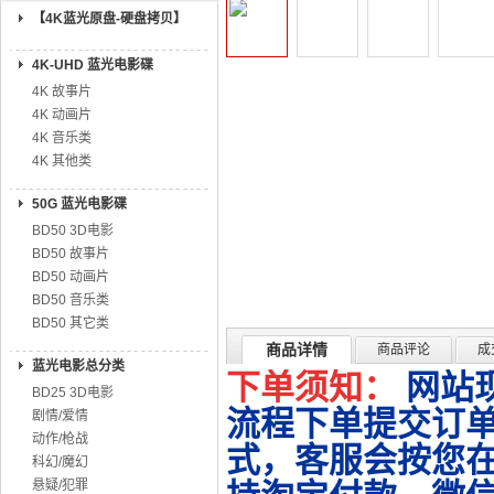
【4K蓝光原盘-硬盘拷贝】
4K-UHD 蓝光电影碟
4K 故事片
4K 动画片
4K 音乐类
4K 其他类
50G 蓝光电影碟
BD50 3D电影
BD50 故事片
BD50 动画片
BD50 音乐类
BD50 其它类
商品详情
商品评论
成
蓝光电影总分类
下单须知：
网站
BD25 3D电影
流程下单提交订单
剧情/爱情
动作/枪战
式，客服会按您
科幻/魔幻
悬疑/犯罪