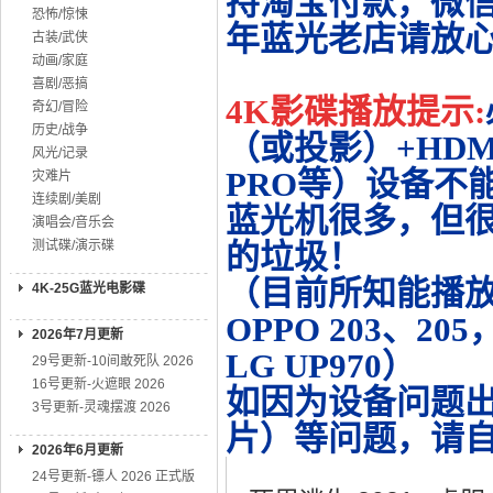
持淘宝付款，微
恐怖/惊悚
年蓝光老店请放
古装/武侠
动画/家庭
喜剧/恶搞
4K影碟播放提示:
奇幻/冒险
历史/战争
（或投影）+HDMI
风光/记录
PRO等）设备不
灾难片
连续剧/美剧
蓝光机很多，但很
演唱会/音乐会
测试碟/演示碟
的垃圾！
（目前所知能播放的机
4K-25G蓝光电影碟
OPPO 203、20
2026年7月更新
LG UP970）
29号更新-10间敢死队 2026
16号更新-火遮眼 2026
如因为设备问题
3号更新-灵魂摆渡 2026
片）等问题，请
2026年6月更新
24号更新-镖人 2026 正式版