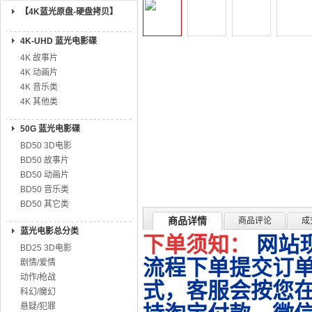
【4K蓝光原盘-硬盘拷贝】
4K-UHD 蓝光电影碟
4K 故事片
4K 动画片
4K 音乐类
4K 其他类
50G 蓝光电影碟
BD50 3D电影
BD50 故事片
BD50 动画片
BD50 音乐类
BD50 其它类
商品详情
商品评论
成
蓝光电影总分类
下单须知：
网站
BD25 3D电影
流程下单提交订单
剧情/爱情
动作/枪战
式，客服会按您
科幻/魔幻
悬疑/犯罪