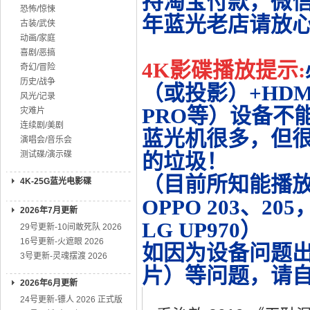
持淘宝付款，微
恐怖/惊悚
年蓝光老店请放
古装/武侠
动画/家庭
喜剧/恶搞
4K影碟播放提示:
奇幻/冒险
历史/战争
（或投影）+HDMI
风光/记录
PRO等）设备不
灾难片
连续剧/美剧
蓝光机很多，但很
演唱会/音乐会
测试碟/演示碟
的垃圾！
（目前所知能播放的机
4K-25G蓝光电影碟
OPPO 203、20
2026年7月更新
LG UP970）
29号更新-10间敢死队 2026
16号更新-火遮眼 2026
如因为设备问题
3号更新-灵魂摆渡 2026
片）等问题，请
2026年6月更新
24号更新-镖人 2026 正式版