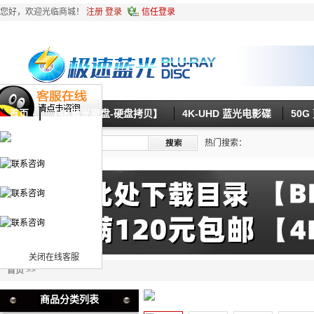
您好，欢迎光临商城！
注册
登录
信任登录
首页
【4K蓝光原盘-硬盘拷贝】
4K-UHD 蓝光电影碟
50
热门搜索：
关闭在线客服
首页
>>
商品分类列表