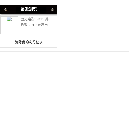
最近浏览
蓝光电影 BD25 乔
治敦 2019 导演自
导自演剧情传记犯
罪佳作
清除我的浏览记录