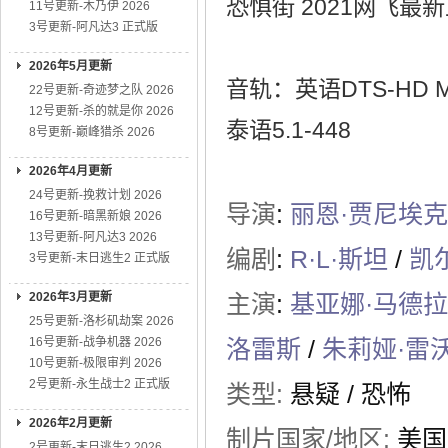
恐惧街 2021网飞最
11号更新-木乃伊 2026
3号更新-阿凡达3 正式版
2026年5月更新
音轨：英语DTS-HD MST
22号更新-奇迹梦之队 2026
12号更新-杀的就是你 2026
泰语5.1-448
8号更新-巅峰猎杀 2026
2026年4月更新
24号更新-挽救计划 2026
导演
:
丽恩·贾尼埃克
16号更新-暗黑新娘 2026
13号更新-阿凡达3 2026
编剧
:
R·L·斯坦
/
凯
3号更新-末日逃生2 正式版
2026年3月更新
主演
:
基亚娜·马德拉
25号更新-洛杉矶劫案 2026
16号更新-战争机器 2026
洛雷斯
/
朱莉娅·雷
10号更新-极限审判 2026
2号更新-永生战士2 正式版
类型:
悬疑
/
恐怖
2026年2月更新
制片国家/地区:
美国
2号更新-末日逃生2 2026