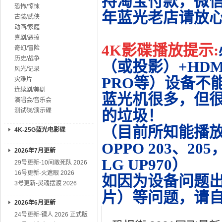
持淘宝付款，微
恐怖/惊悚
年蓝光老店请放
古装/武侠
动画/家庭
喜剧/恶搞
4K影碟播放提示:
奇幻/冒险
历史/战争
（或投影）+HDMI
风光/记录
PRO等）设备不
灾难片
连续剧/美剧
蓝光机很多，但很
演唱会/音乐会
测试碟/演示碟
的垃圾！
（目前所知能播放的机
4K-25G蓝光电影碟
OPPO 203、20
2026年7月更新
LG UP970）
29号更新-10间敢死队 2026
16号更新-火遮眼 2026
如因为设备问题
3号更新-灵魂摆渡 2026
片）等问题，请
2026年6月更新
24号更新-镖人 2026 正式版