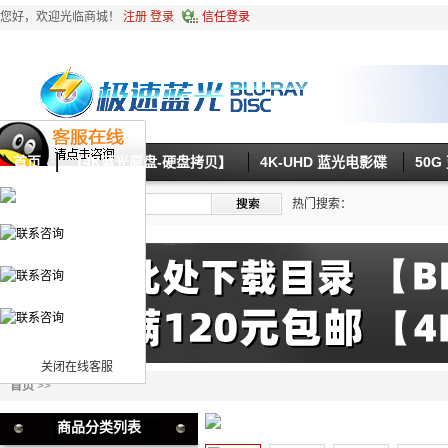
您好，欢迎光临商城！
注册
登录
信任登录
首页
【4K蓝光原盘-硬盘拷贝】
4K-UHD 蓝光电影碟
50
热门搜索：
关闭在线客服
首页
>>
商品分类列表