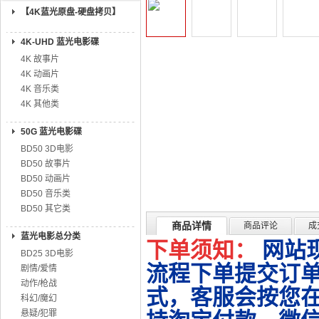
【4K蓝光原盘-硬盘拷贝】
4K-UHD 蓝光电影碟
4K 故事片
4K 动画片
4K 音乐类
4K 其他类
50G 蓝光电影碟
BD50 3D电影
BD50 故事片
BD50 动画片
BD50 音乐类
BD50 其它类
商品详情
商品评论
成
蓝光电影总分类
下单须知：
网站
BD25 3D电影
流程下单提交订单
剧情/爱情
动作/枪战
式，客服会按您
科幻/魔幻
悬疑/犯罪