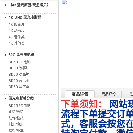
【4K蓝光原盘-硬盘拷贝】
4K-UHD 蓝光电影碟
4K 故事片
4K 动画片
4K 音乐类
4K 其他类
50G 蓝光电影碟
BD50 3D电影
BD50 故事片
BD50 动画片
BD50 音乐类
BD50 其它类
商品详情
商品评论
成
蓝光电影总分类
下单须知：
网站
BD25 3D电影
流程下单提交订单
剧情/爱情
动作/枪战
式，客服会按您
科幻/魔幻
悬疑/犯罪