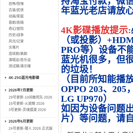
持淘宝付款，微
恐怖/惊悚
年蓝光老店请放
古装/武侠
动画/家庭
喜剧/恶搞
4K影碟播放提示:
奇幻/冒险
历史/战争
（或投影）+HDMI
风光/记录
PRO等）设备不
灾难片
连续剧/美剧
蓝光机很多，但很
演唱会/音乐会
测试碟/演示碟
的垃圾！
（目前所知能播放的机
4K-25G蓝光电影碟
OPPO 203、20
2026年7月更新
LG UP970）
29号更新-10间敢死队 2026
16号更新-火遮眼 2026
如因为设备问题
3号更新-灵魂摆渡 2026
片）等问题，请
2026年6月更新
24号更新-镖人 2026 正式版