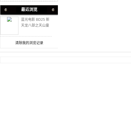
最近浏览
蓝光电影 BD25 新
天龙八部之天山童
姥 1994 豆瓣7.5高
分港产经典
清除我的浏览记录