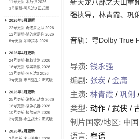
新天龙八部之天山童姥
11号更新-木乃伊 2026
3号更新-阿凡达3 正式版
强执导，林青霞、巩
2026年5月更新
22号更新-奇迹梦之队 2026
12号更新-杀的就是你 2026
音轨：粤Dolby True HD
8号更新-巅峰猎杀 2026
2026年4月更新
24号更新-挽救计划 2026
导演
:
钱永强
16号更新-暗黑新娘 2026
13号更新-阿凡达3 2026
编剧
:
张炭
/
金庸
3号更新-末日逃生2 正式版
2026年3月更新
主演
:
林青霞
/
巩俐
25号更新-洛杉矶劫案 2026
16号更新-战争机器 2026
类型:
动作
/
武侠
/
10号更新-极限审判 2026
2号更新-永生战士2 正式版
制片国家/地区:
中国
2026年2月更新
语言:
粤语
2号更新-末日逃生2 2026