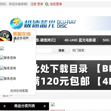
您好，欢迎光临商城！
注册
登录
信任登录
首页
【4K蓝光原盘-硬盘拷贝】
4K-UHD 蓝光电影碟
50
热门搜索：
关闭在线客服
首页
>>
商品分类列表