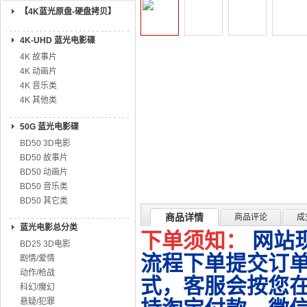
【4K蓝光原盘-硬盘拷贝】
4K-UHD 蓝光电影碟
4K 故事片
4K 动画片
4K 音乐类
4K 其他类
50G 蓝光电影碟
BD50 3D电影
BD50 故事片
BD50 动画片
BD50 音乐类
BD50 其它类
商品详情
商品评论
成
蓝光电影总分类
下单须知：
网站
BD25 3D电影
流程下单提交订单
剧情/爱情
动作/枪战
式，客服会按您
科幻/魔幻
悬疑/犯罪