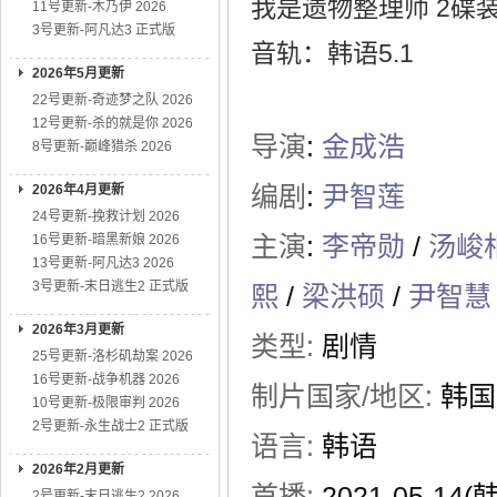
我是遗物整理师 2碟装 A
11号更新-木乃伊 2026
3号更新-阿凡达3 正式版
音轨：韩语5.1
2026年5月更新
22号更新-奇迹梦之队 2026
12号更新-杀的就是你 2026
导演
:
金成浩
8号更新-巅峰猎杀 2026
编剧
:
尹智莲
2026年4月更新
24号更新-挽救计划 2026
主演
:
李帝勋
/
汤峻
16号更新-暗黑新娘 2026
13号更新-阿凡达3 2026
3号更新-末日逃生2 正式版
熙
/
梁洪硕
/
尹智慧
2026年3月更新
类型:
剧情
25号更新-洛杉矶劫案 2026
16号更新-战争机器 2026
制片国家/地区:
韩国
10号更新-极限审判 2026
2号更新-永生战士2 正式版
语言:
韩语
2026年2月更新
首播:
2021-05-14(
2号更新-末日逃生2 2026