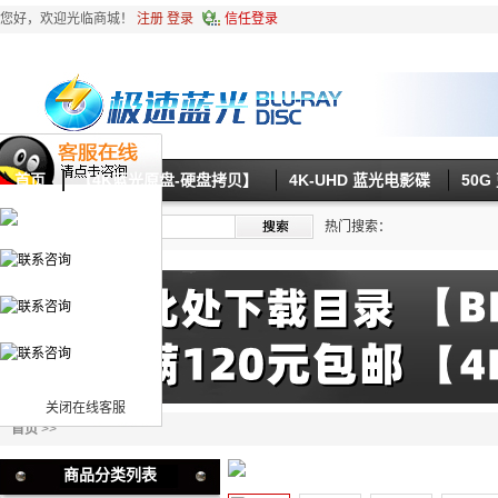
您好，欢迎光临商城！
注册
登录
信任登录
首页
【4K蓝光原盘-硬盘拷贝】
4K-UHD 蓝光电影碟
50
热门搜索：
关闭在线客服
首页
>>
商品分类列表