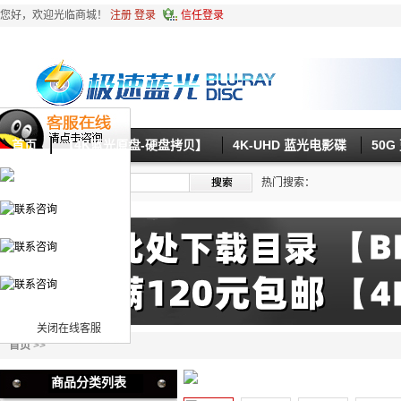
您好，欢迎光临商城！
注册
登录
信任登录
首页
【4K蓝光原盘-硬盘拷贝】
4K-UHD 蓝光电影碟
50
热门搜索：
关闭在线客服
首页
>>
商品分类列表