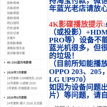
持淘宝付款，微
恐怖/惊悚
年蓝光老店请放
古装/武侠
动画/家庭
喜剧/恶搞
4K影碟播放提示:
奇幻/冒险
历史/战争
（或投影）+HDMI
风光/记录
PRO等）设备不
灾难片
连续剧/美剧
蓝光机很多，但很
演唱会/音乐会
测试碟/演示碟
的垃圾！
（目前所知能播放的机
4K-25G蓝光电影碟
OPPO 203、20
2026年7月更新
LG UP970）
29号更新-10间敢死队 2026
16号更新-火遮眼 2026
如因为设备问题
3号更新-灵魂摆渡 2026
片）等问题，请
2026年6月更新
24号更新-镖人 2026 正式版