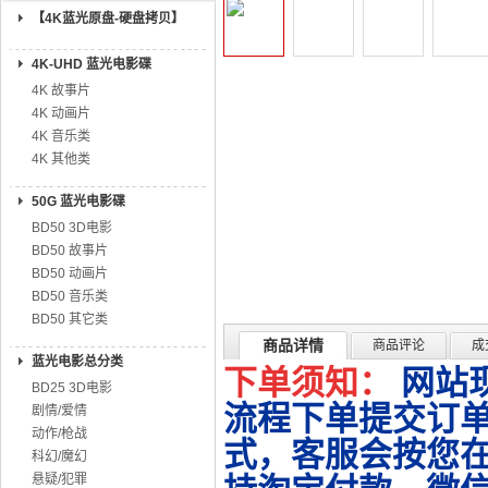
【4K蓝光原盘-硬盘拷贝】
4K-UHD 蓝光电影碟
4K 故事片
4K 动画片
4K 音乐类
4K 其他类
50G 蓝光电影碟
BD50 3D电影
BD50 故事片
BD50 动画片
BD50 音乐类
BD50 其它类
商品详情
商品评论
成
蓝光电影总分类
下单须知：
网站
BD25 3D电影
流程下单提交订单
剧情/爱情
动作/枪战
式，客服会按您
科幻/魔幻
悬疑/犯罪