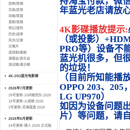
持淘宝付款，微
恐怖/惊悚
年蓝光老店请放
古装/武侠
动画/家庭
喜剧/恶搞
4K影碟播放提示:
奇幻/冒险
历史/战争
（或投影）+HDMI
风光/记录
PRO等）设备不
灾难片
连续剧/美剧
蓝光机很多，但很
演唱会/音乐会
测试碟/演示碟
的垃圾！
（目前所知能播放的机
4K-25G蓝光电影碟
OPPO 203、20
2026年7月更新
LG UP970）
29号更新-10间敢死队 2026
16号更新-火遮眼 2026
如因为设备问题
3号更新-灵魂摆渡 2026
片）等问题，请
2026年6月更新
24号更新-镖人 2026 正式版