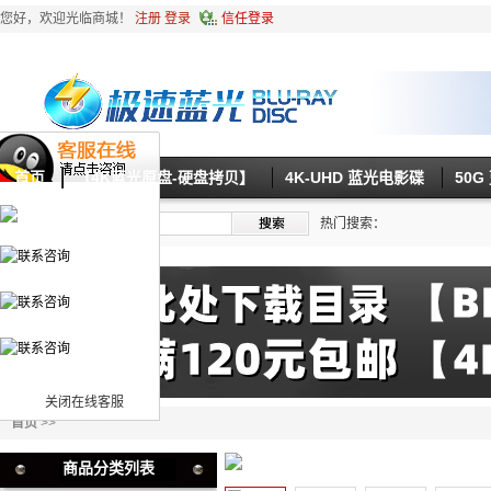
您好，欢迎光临商城！
注册
登录
信任登录
首页
【4K蓝光原盘-硬盘拷贝】
4K-UHD 蓝光电影碟
50
热门搜索：
关闭在线客服
首页
>>
商品分类列表