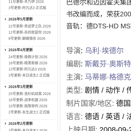
巴德尔和迈因霍夫集团 
11号更新-木乃伊 2026
3号更新-阿凡达3 正式版
书改编而成，荣获20
2026年5月更新
音轨：德DTS-HD MSTR
22号更新-奇迹梦之队 2026
12号更新-杀的就是你 2026
8号更新-巅峰猎杀 2026
导演
:
乌利·埃德尔
2026年4月更新
24号更新-挽救计划 2026
编剧
:
斯戴芬·奥斯特
16号更新-暗黑新娘 2026
13号更新-阿凡达3 2026
主演
:
马蒂娜·格德克
3号更新-末日逃生2 正式版
2026年3月更新
类型:
剧情
/
动作
/
25号更新-洛杉矶劫案 2026
16号更新-战争机器 2026
制片国家/地区:
德国
10号更新-极限审判 2026
2号更新-永生战士2 正式版
语言:
德语 / 英语 /
2026年2月更新
上映日期:
2008-09-
2号更新-末日逃生2 2026