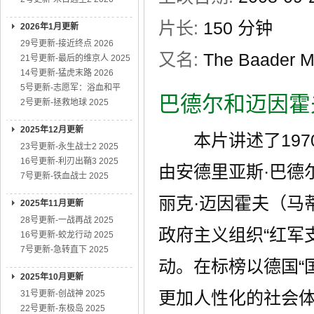
片长:
150 分钟
2026年1月更新
29号更新-接近终点 2026
又名:
The Baader M
21号更新-最后的维京人 2025
14号更新-猛虎末路 2026
5号更新-志愿军：浴血和平
巴德尔和迈因霍
2号更新-拯救地球 2025
2025年12月更新
本片讲述了1970
23号更新-永生战士2 2025
16号更新-利刃出鞘3 2025
由安德里亚斯·巴德尔（莫
7号更新-铁血战士 2025
丽克·迈因霍夫（马蒂娜
2025年11月更新
28号更新-一战再战 2025
政府主义组织“红军
16号更新-蛟龙行动 2025
7号更新-急转直下 2025
动。在标榜以德国“
2025年10月更新
更加人性化的社会
31号更新-创战神 2025
22号更新-东极岛 2025