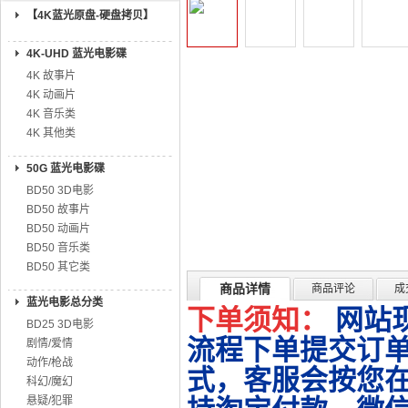
【4K蓝光原盘-硬盘拷贝】
4K-UHD 蓝光电影碟
4K 故事片
4K 动画片
4K 音乐类
4K 其他类
50G 蓝光电影碟
BD50 3D电影
BD50 故事片
BD50 动画片
BD50 音乐类
BD50 其它类
商品详情
商品评论
成
蓝光电影总分类
下单须知：
网站
BD25 3D电影
流程下单提交订单
剧情/爱情
动作/枪战
式，客服会按您
科幻/魔幻
悬疑/犯罪