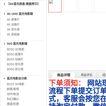
【4K蓝光原盘-硬盘拷贝】
4K-UHD 蓝光电影碟
4K 故事片
4K 动画片
4K 音乐类
4K 其他类
50G 蓝光电影碟
BD50 3D电影
BD50 故事片
BD50 动画片
BD50 音乐类
BD50 其它类
商品详情
商品评论
成
蓝光电影总分类
下单须知：
网站
BD25 3D电影
流程下单提交订单
剧情/爱情
动作/枪战
式，客服会按您
科幻/魔幻
悬疑/犯罪