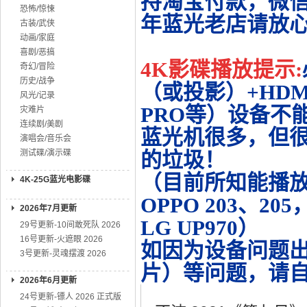
持淘宝付款，微
恐怖/惊悚
年蓝光老店请放
古装/武侠
动画/家庭
喜剧/恶搞
4K影碟播放提示:
奇幻/冒险
历史/战争
（或投影）+HDMI
风光/记录
PRO等）设备不
灾难片
连续剧/美剧
蓝光机很多，但很
演唱会/音乐会
测试碟/演示碟
的垃圾！
（目前所知能播放的机
4K-25G蓝光电影碟
OPPO 203、20
2026年7月更新
LG UP970）
29号更新-10间敢死队 2026
16号更新-火遮眼 2026
如因为设备问题
3号更新-灵魂摆渡 2026
片）等问题，请
2026年6月更新
24号更新-镖人 2026 正式版