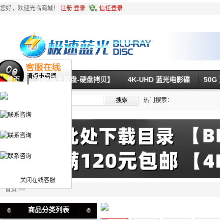
您好，欢迎光临商城！
注册
登录
信任登录
首页
【4K蓝光原盘-硬盘拷贝】
4K-UHD 蓝光电影碟
50
热门搜索：
关闭在线客服
首页
>>
商品分类列表