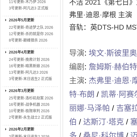
不洁 2021《第七日
11号更新-木乃伊 2026
3号更新-阿凡达3 正式版
弗里·迪恩·摩根 主演
2026年5月更新
音轨：英DTS-HD MST
22号更新-奇迹梦之队 2026
12号更新-杀的就是你 2026
8号更新-巅峰猎杀 2026
导演
:
埃文·斯彼里
2026年4月更新
24号更新-挽救计划 2026
编剧
:
詹姆斯·赫伯特
16号更新-暗黑新娘 2026
13号更新-阿凡达3 2026
主演
:
杰弗里·迪恩·
3号更新-末日逃生2 正式版
2026年3月更新
特·布朗
/
凯蒂·阿赛
25号更新-洛杉矶劫案 2026
16号更新-战争机器 2026
丽娜·马泽帕
/
吉塞拉
10号更新-极限审判 2026
2号更新-永生战士2 正式版
伯
/
达斯汀·塔克
/
2026年2月更新
多
/
桑尼·科尔博
/
2号更新-末日逃生2 2026