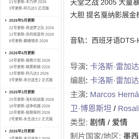
天堂之战 2005 
11号更新-木乃伊 2026
3号更新-阿凡达3 正式版
大胆 提名戛纳影展
2026年5月更新
22号更新-奇迹梦之队 2026
12号更新-杀的就是你 2026
音轨：西班牙语DTS-H
8号更新-巅峰猎杀 2026
2026年4月更新
24号更新-挽救计划 2026
导演
:
卡洛斯·雷加
16号更新-暗黑新娘 2026
13号更新-阿凡达3 2026
编剧
:
卡洛斯·雷加
3号更新-末日逃生2 正式版
2026年3月更新
主演
:
Marcos Hern
25号更新-洛杉矶劫案 2026
16号更新-战争机器 2026
卫·博恩斯坦
/
Rosal
10号更新-极限审判 2026
2号更新-永生战士2 正式版
类型:
剧情
/
爱情
2026年2月更新
制片国家/地区:
墨西哥
2号更新-末日逃生2 2026