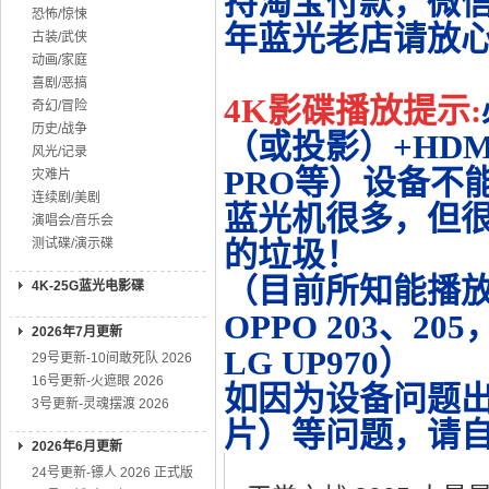
持淘宝付款，微
恐怖/惊悚
年蓝光老店请放
古装/武侠
动画/家庭
喜剧/恶搞
4K影碟播放提示:
奇幻/冒险
历史/战争
（或投影）+HDMI
风光/记录
PRO等）设备不
灾难片
连续剧/美剧
蓝光机很多，但很
演唱会/音乐会
测试碟/演示碟
的垃圾！
（目前所知能播放的机
4K-25G蓝光电影碟
OPPO 203、20
2026年7月更新
LG UP970）
29号更新-10间敢死队 2026
16号更新-火遮眼 2026
如因为设备问题
3号更新-灵魂摆渡 2026
片）等问题，请
2026年6月更新
24号更新-镖人 2026 正式版