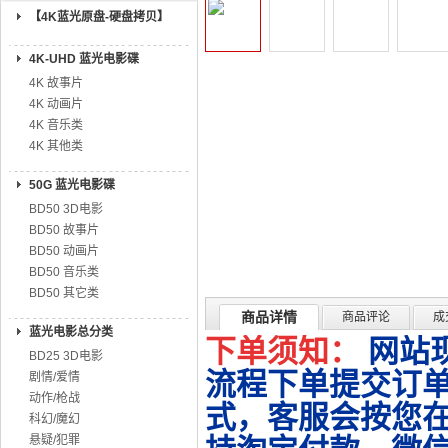
【4K蓝光原盘-硬盘拷贝】
4K-UHD 蓝光电影碟
4K 故事片
4K 动画片
4K 音乐类
4K 其他类
50G 蓝光电影碟
BD50 3D电影
BD50 故事片
BD50 动画片
BD50 音乐类
BD50 其它类
商品详情
商品评论
成
蓝光电影总分类
下单须知：
网站
BD25 3D电影
流程下单提交订单
剧情/爱情
动作/枪战
式，客服会按您
科幻/魔幻
悬疑/犯罪