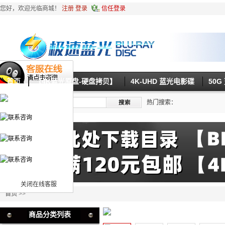
您好，欢迎光临商城！
注册
登录
信任登录
首页
【4K蓝光原盘-硬盘拷贝】
4K-UHD 蓝光电影碟
50
热门搜索：
关闭在线客服
首页
>>
商品分类列表