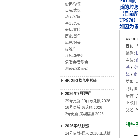
PRO等
恐怖/惊悚
质的垃
古装/武侠
（目前所知
动画/家庭
UP970
喜剧/恶搞
如因为
奇幻/冒险
历史/战争
4K U
风光/记录
音轨：
灾难片
编剧
:
连续剧/美剧
主演
:
演唱会/音乐会
基
/
安
测试碟/演示碟
姆
/
泰
4K-25G蓝光电影碟
类型:
制片国
2026年7月更新
语言:
29号更新-10间敢死队 2026
上映日
16号更新-火遮眼 2026
又名:
3号更新-灵魂摆渡 2026
特种
2026年6月更新
24号更新-镖人 2026 正式版
一支由