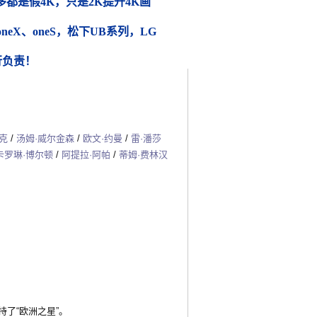
都是假4K，只是2K提升4K画
 oneX、oneS，松下UB系列，LG
行负责！
克
/
汤姆·威尔金森
/
欧文·约曼
/
雷·潘莎
卡罗琳·博尔顿
/
阿提拉·阿帕
/
蒂姆·费林汉
了“欧洲之星”。