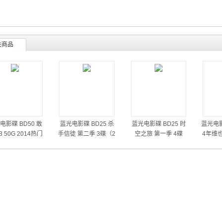
关商品
电影碟 BD50 敢
蓝光电影碟 BD25 杀
蓝光电影碟 BD25 时
蓝光电影
 50G 2014热门
手信徒 第二季 3碟（2
空之旅 第一季 4碟
4年维
动作大片
014）