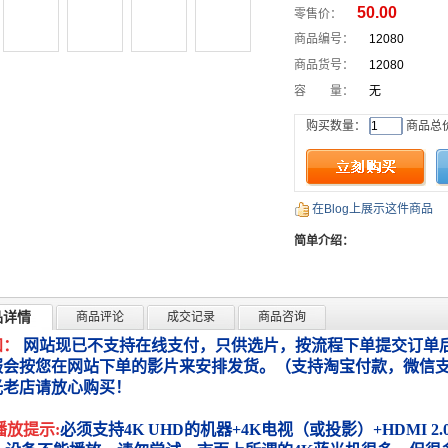
50.00
零售价：
商品编号：
12080
商品货号：
12080
容 量：
无
购买数量：
商品总
在Blog上展示这件商品
简单介绍：
品详情
商品评论
成交记录
商品咨询
知：
网站现已不支持在线支付，只供选片，按流程下单提交订单后
服会按您在网站下单的影片来安排发货。（支持淘宝付款，微信
光老店请放心购买！
播放提示:
必须支持4K UHD的机器+4K电视（或投影）+HDMI 2