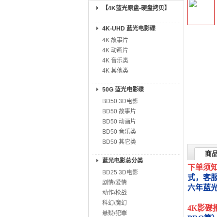
【4K蓝光原盘-硬盘拷贝】
4K-UHD 蓝光电影碟
4K 故事片
4K 动画片
4K 音乐类
4K 其他类
50G 蓝光电影碟
BD50 3D电影
BD50 故事片
BD50 动画片
BD50 音乐类
BD50 其它类
商
蓝光电影总分类
下单须
BD25 3D电影
式，客
剧情/爱情
六年蓝
动作/枪战
科幻/魔幻
4K影碟
悬疑/犯罪