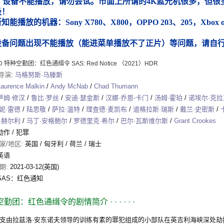
）设备不能播放，请勿尝试。市面上所谓的4K蓝光机很多，但很多
圾！
能播放的机器：Sony X780、X800，OPPO 203、205，Xbox
）
设备问题出现不能播放（能进菜单播放不了正片）等问题，请自
HD 特种空勤团：红色通缉令 SAS: Red Notice （2021）HDR
导演
:
马格努斯·马滕斯
Laurence Malkin
/
Andy McNab
/
Chad Thumann
萨姆·修汉
/
鲁比·罗丝
/
安迪·瑟金斯
/
汉娜·乔恩-卡门
/
汤姆·霍珀
/
诺埃尔·克拉
妮·雷德
/
陆思敬
/
萨拉·温特
/
理查德·麦凯布
/
道格拉斯·瑞斯
/
戴兰·史密斯
/
·赫尔利
/
马丁·安格鲍尔
/
罗德里克·希尔
/
巴尔·瓦斯维尔斯
/
Grant Crookes
动作
/
犯罪
家/地区:
英国 / 匈牙利 / 荷兰 / 瑞士
英语
期:
2021-03-12(英国)
SAS：红色通知
空勤团：红色通缉令的剧情简介
· · · · · ·
拉兹洛·安东诺夫领导的训练有素的罪犯组成的小部队在英吉利海峡深处劫持