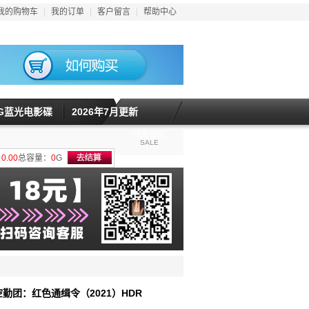
我的购物车
|
我的订单
|
客户留言
|
帮助中心
5G蓝光电影碟
2026年7月更新
特惠专区
SALE
计
0.00
总容量：
0
G
种空勤团：红色通缉令（2021）HDR