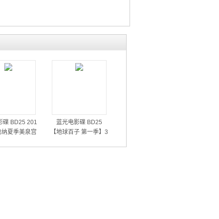
碟 BD25 201
蓝光电影碟 BD25
也纳夏季美泉宫
【地球百子 第一季】3
音乐会
碟