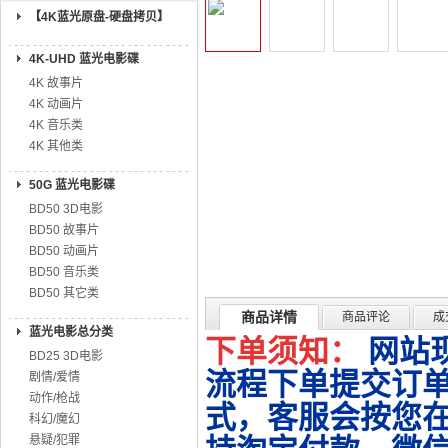
【4K蓝光原盘-硬盘拷贝】
4K-UHD 蓝光电影碟
4K 故事片
4K 动画片
4K 音乐类
4K 其他类
50G 蓝光电影碟
BD50 3D电影
BD50 故事片
BD50 动画片
BD50 音乐类
BD50 其它类
商品详情
商品评论
成
蓝光电影总分类
下单须知：
网站
BD25 3D电影
流程下单提交订单
剧情/爱情
动作/枪战
式，客服会按您
科幻/魔幻
悬疑/犯罪