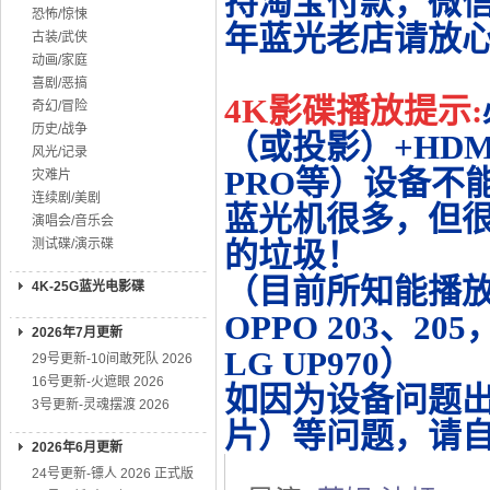
持淘宝付款，微
恐怖/惊悚
年蓝光老店请放
古装/武侠
动画/家庭
喜剧/恶搞
4K影碟播放提示:
奇幻/冒险
历史/战争
（或投影）+HDMI
风光/记录
PRO等）设备不
灾难片
连续剧/美剧
蓝光机很多，但很
演唱会/音乐会
测试碟/演示碟
的垃圾！
（目前所知能播放的机
4K-25G蓝光电影碟
OPPO 203、20
2026年7月更新
LG UP970）
29号更新-10间敢死队 2026
16号更新-火遮眼 2026
如因为设备问题
3号更新-灵魂摆渡 2026
片）等问题，请
2026年6月更新
24号更新-镖人 2026 正式版