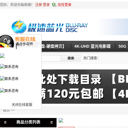
您好，欢迎光临商城！
注册
登录
信任登录
首页
【4K蓝光原盘-硬盘拷贝】
4K-UHD 蓝光电影碟
50
热门搜索：
关闭在线客服
首页
>>
商品分类列表