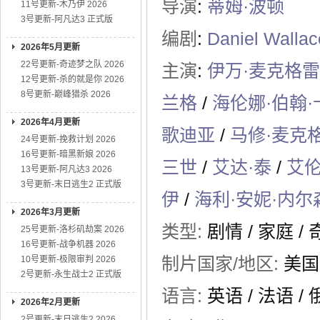
导演
:
蒂姆·波顿
11号更新-木乃伊 2026
3号更新-阿凡达3 正式版
编剧
:
Daniel Wallac
2026年5月更新
22号更新-奇迹梦之队 2026
主演
:
伊万·麦克格
12号更新-杀的就是你 2026
8号更新-巅峰猎杀 2026
兰格
/
海伦娜·伯翰·
2026年4月更新
歌迪亚
/
马修·麦克
24号更新-挽救计划 2026
16号更新-暗黑新娘 2026
三世
/
艾达·泰
/
艾伦
13号更新-阿凡达3 2026
3号更新-末日逃生2 正式版
伊
/
海利·安妮·内尔
2026年3月更新
类型:
剧情
/
家庭
/
25号更新-洛杉矶劫案 2026
16号更新-战争机器 2026
制片国家/地区:
美国
10号更新-极限审判 2026
2号更新-永生战士2 正式版
语言:
英语 / 法语 /
2026年2月更新
2号更新-末日逃生2 2026