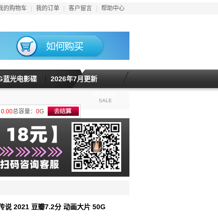
我的购物车
|
我的订单
|
客户留言
|
帮助中心
5G蓝光电影碟
2026年7月更新
特惠专区
SALE
计
0.00
总容量：
0
G
传说 2021 豆瓣7.2分 动画大片 50G