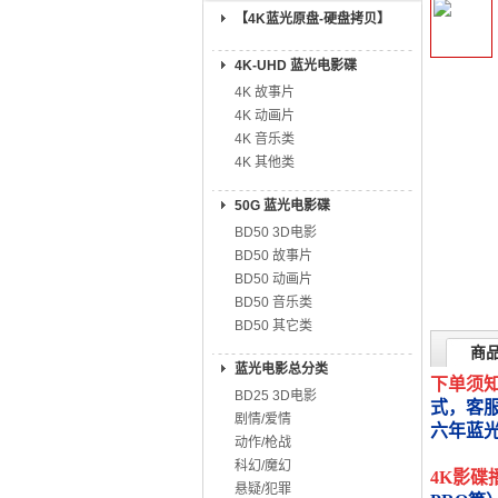
【4K蓝光原盘-硬盘拷贝】
4K-UHD 蓝光电影碟
4K 故事片
4K 动画片
4K 音乐类
4K 其他类
50G 蓝光电影碟
BD50 3D电影
BD50 故事片
BD50 动画片
BD50 音乐类
BD50 其它类
商
蓝光电影总分类
下单须
BD25 3D电影
式，客
剧情/爱情
六年蓝
动作/枪战
科幻/魔幻
4K影碟
悬疑/犯罪