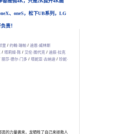
都是假4K，只是2K提升4K画
 oneX、oneS，松下UB系列，LG
行负责！
默里
/
约翰·瑞帕
/
迪恩·威林斯
王
/
塔莉娅·陈
/
艾伦·图代克
/
迪辰·拉克
/
丽莎·德尔·门多
/
塔妮亚·古纳迪
/
珍妮·
恶的力量袭来，龙牺牲了自己来拯救人