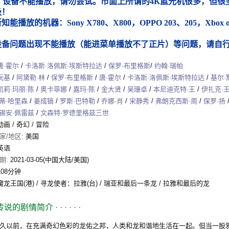
）设备不能播放，请勿尝试。市面上所谓的4K蓝光机很多，但很多
圾！
能播放的机器：Sony X780、X800，OPPO 203、205，Xbox
）
设备问题出现不能播放（能进菜单播放不了正片）等问题，请自
唐·霍尔
/
卡洛斯·洛佩斯·埃斯特拉达
/
保罗·布里格斯
/
约翰·瑞帕
阮基
/
阿黛勒·林
/
保罗·布里格斯
/
唐·霍尔
/
卡洛斯·洛佩斯·埃斯特拉达
/
基尔·
凯莉·玛丽·陈
/
奥卡菲娜
/
嘉玛·陈
/
金大贤
/
吴珊卓
/
本尼迪克特·王
/
伊扎克·
蒂·哈里森
/
姜成镐
/
罗斯·巴特勒
/
乔娜·肖
/
宋静秀
/
弗朗克西斯·周
/
保罗·扬
锡安·佩雷兹
/
文森特·罗德里格兹三世
动画
/
奇幻
/
冒险
家/地区:
美国
英语
期:
2021-03-05(中国大陆/美国)
108分钟
魔龙王国(港) / 寻龙使者：拉雅(台) / 瑞亚和最后一条龙 / 拉雅和最后的龙
传说的剧情简介
· · · · · ·
以前，在充满奇幻色彩的龙佑之邦，人类和龙和谐地生活在一起。但当一股邪