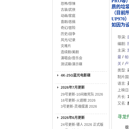
PRO等
恐怖/惊悚
质的垃
古装/武侠
（目前所知
动画/家庭
UP970
喜剧/恶搞
如因为
奇幻/冒险
历史/战争
导演
:
风光/记录
编剧
:
灾难片
主演
:
连续剧/美剧
曼
/
帕
演唱会/音乐会
关
/
卢
测试碟/演示碟
类型:
4K-25G蓝光电影碟
制片国
语言:
2026年7月更新
上映日
29号更新-10间敢死队 2026
片长:
16号更新-火遮眼 2026
又名:
3号更新-灵魂摆渡 2026
寻龙
2026年6月更新
24号更新-镖人 2026 正式版
很久