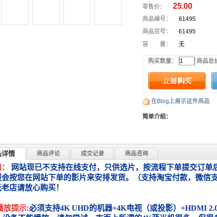
25.00
零售价：
商品编号：
61495
商品货号：
61495
容 量：
无
购买数量：
商品总
在Blog上展示这件商品
简单介绍：
品详情
商品评论
成交记录
商品咨询
知：
网站现已不支持在线支付，只供选片，按流程下单提交订单后
服会按您在网站下单的影片来安排发货。（支持淘宝付款，微信
光老店请放心购买！
播放提示:
必须支持4K UHD的机器+4K电视（或投影）+HDMI 2