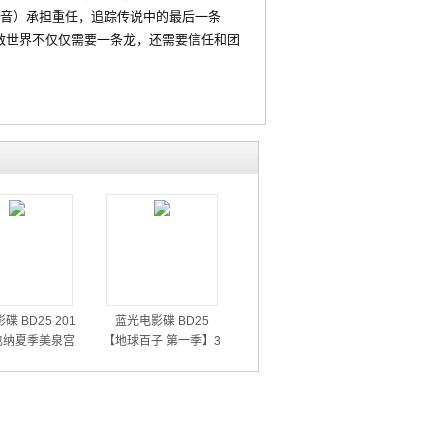
 配音）承担重任，追踪传说中的最后一条
救世界不仅仅需要一条龙，还需要信任和团
碟 BD25 201
蓝光电影碟 BD25
也纳夏季美泉宫
【地球百子 第一季】3
音乐会
碟