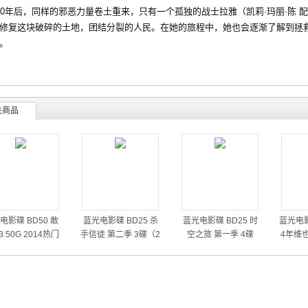
00年后，同样的邪恶力量卷土重来，只有一个孤独的战士拉雅（凯莉·玛丽·陈
修复这块破碎的土地，团结分裂的人民。在她的旅程中，她也会逐渐了解到拯
。
关商品
电影碟 BD50 敢
蓝光电影碟 BD25 杀
蓝光电影碟 BD25 时
蓝光电影
 50G 2014热门
手信徒 第二季 3碟（2
空之旅 第一季 4碟
4年维
动作大片
014）