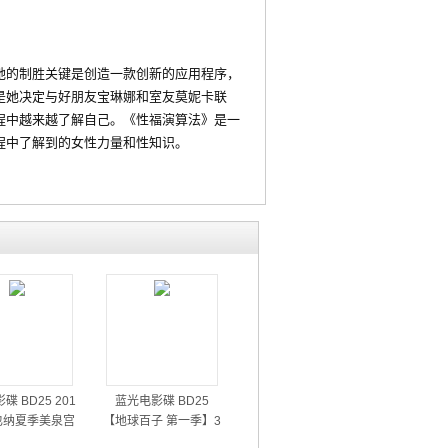
的制胜关键是创造一款创新的应用程序，
是她决定与好朋友宝琳娜和室友莫妮卡联
程中越来越了解自己。《性福演算法》是一
程中了解到的女性力量和性知识。
碟 BD25 201
蓝光电影碟 BD25
也纳夏季美泉宫
【地球百子 第一季】3
音乐会
碟