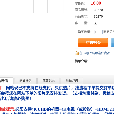
18.00
零售价：
商品编号：
30270
商品货号：
30270
容 量：
无
购买数量：
商品总
在Blog上展示这件商品
简单介绍：
品详情
商品评论
成交记录
商品咨询
知：
网站现已不支持在线支付，只供选片，按流程下单提交订单后
服会按您在网站下单的影片来安排发货。（支持淘宝付款，微信
光老店请放心购买！
播放提示:
必须支持4K UHD的机器+4K电视（或投影）+HDMI 2