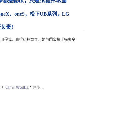
都是假4K，只是2K提升4K画
 oneX、oneS，松下UB系列，LG
行负责！
爱应用程式、赢得科技竞赛，她与闺蜜携手探索令
k
/
Kamil Wodka
/
更多...