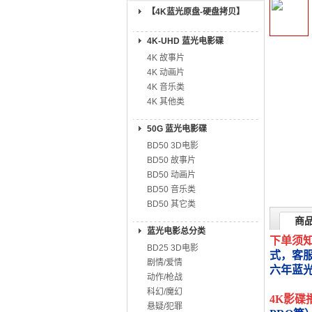
【4K蓝光原盘-硬盘拷贝】
4K-UHD 蓝光电影碟
4K 故事片
4K 动画片
4K 音乐类
4K 其他类
50G 蓝光电影碟
BD50 3D电影
BD50 故事片
BD50 动画片
BD50 音乐类
BD50 其它类
商
蓝光电影总分类
下单须
BD25 3D电影
式，客
剧情/爱情
六年蓝
动作/枪战
科幻/魔幻
4K影碟
悬疑/犯罪