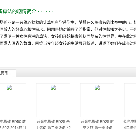
演算法的剧情简介
· · · · · ·
莉亚是一名雄心勃勃的计算机科学系学生，梦想在久负盛名的比赛中胜出。她
同龄人的好奇心和性需求。问题是她对编程了若指掌，但对性却知之甚少。于
了发明一种女性高潮的算法，女孩们开始探索神秘而复杂的性世界，并在此过
而发人深省的故事，围绕当今年轻女孩的生活展开叙述，讲述了她们在成长过
关商品
电影碟 BD50 敢
蓝光电影碟 BD25 杀
蓝光电影碟 BD25 时
蓝光电影
 50G 2014热门
手信徒 第二季 3碟（2
空之旅 第一季 4碟
4年维
动作大片
014）