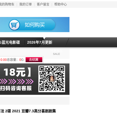
我的购物车
|
我的订单
|
客户留言
|
帮助中心
5G蓝光电影碟
2026年7月更新
特惠专区
SALE
计
0.00
总容量：
0
G
法 2碟 2021 豆瓣7.3高分喜剧剧集