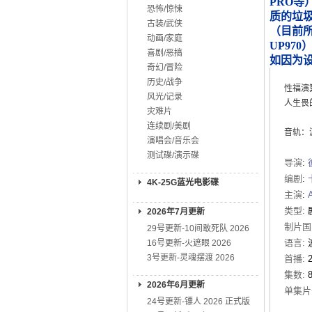
PRO等
恐怖/惊悚
质的垃
古装/武侠
（目前所知
动画/家庭
UP970
喜剧/恶搞
如因为
奇幻/冒险
历史/战争
性福演
风光/记录
人生畏
灾难片
连续剧/美剧
音轨：波兰
演唱会/音乐会
测试碟/演示碟
导演
:
编剧
:
4K-25G蓝光电影碟
主演
:
类型:
2026年7月更新
制片国
29号更新-10间敢死队 2026
语言:
16号更新-火遮眼 2026
3号更新-灵魂摆渡 2026
首播:
集数:
2026年6月更新
单集片
24号更新-镖人 2026 正式版