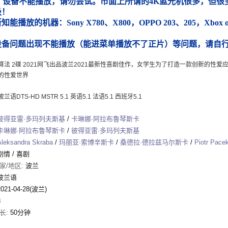
）设备不能播放，请勿尝试。市面上所谓的4K蓝光机很多，但很多
圾！
能播放的机器：Sony X780、X800，OPPO 203、205，Xbox
）
设备问题出现不能播放（能进菜单播放不了正片）等问题，请自
算法 2碟 2021网飞出品波兰2021最新性喜剧佳作，女学生为了打造一款创新的性
的性爱世界
语DTS-HD MSTR 5.1 英语5.1 法语5.1 西班牙5.1
彼得亚雷·多玛列夫斯基
/
卡琳娜·阿拉布鲁琴斯卡
卡琳娜·阿拉布鲁琴斯卡
/
彼得亚雷·多玛列夫斯基
Aleksandra Skraba
/
玛丽亚·索博辛斯卡
/
桑德拉·德拉兹马尔斯卡
/
Piotr Pace
剧情
/
喜剧
家/地区:
波兰
波兰语
2021-04-28(波兰)
8
长:
50分钟