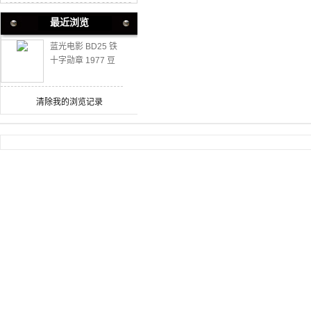
最近浏览
蓝光电影 BD25 铁
十字勋章 1977 豆
瓣7.9高分战争大片
清除我的浏览记录