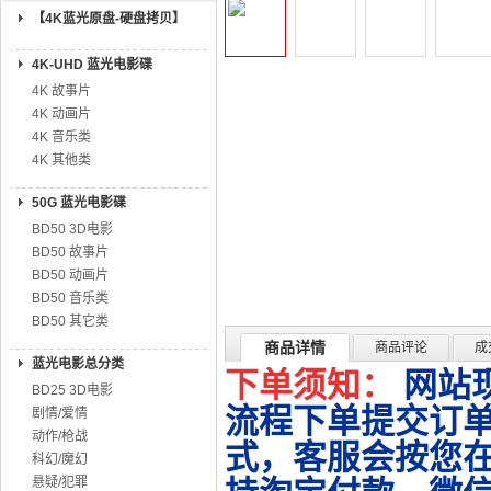
【4K蓝光原盘-硬盘拷贝】
4K-UHD 蓝光电影碟
4K 故事片
4K 动画片
4K 音乐类
4K 其他类
50G 蓝光电影碟
BD50 3D电影
BD50 故事片
BD50 动画片
BD50 音乐类
BD50 其它类
商品详情
商品评论
成
蓝光电影总分类
下单须知：
网站
BD25 3D电影
流程下单提交订单
剧情/爱情
动作/枪战
式，客服会按您
科幻/魔幻
悬疑/犯罪