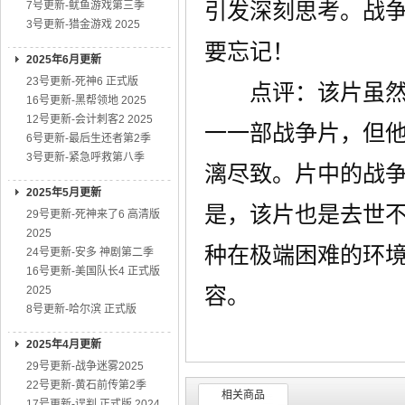
引发深刻思考。战
7号更新-鱿鱼游戏第三季
3号更新-猎金游戏 2025
要忘记！
2025年6月更新
23号更新-死神6 正式版
点评：该片虽然是
16号更新-黑帮领地 2025
12号更新-会计刺客2 2025
一一部战争片，但
6号更新-最后生还者第2季
3号更新-紧急呼救第八季
漓尽致。片中的战
2025年5月更新
是，该片也是去世不
29号更新-死神来了6 高清版
2025
种在极端困难的环
24号更新-安多 神剧第二季
16号更新-美国队长4 正式版
容。
2025
8号更新-哈尔滨 正式版
2025年4月更新
29号更新-战争迷雾2025
22号更新-黄石前传第2季
相关商品
17号更新-误判 正式版 2024