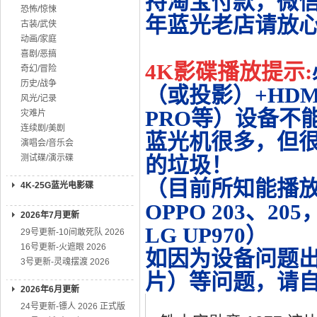
持淘宝付款，微
恐怖/惊悚
年蓝光老店请放
古装/武侠
动画/家庭
喜剧/恶搞
4K影碟播放提示:
奇幻/冒险
历史/战争
（或投影）+HDMI
风光/记录
PRO等）设备不
灾难片
连续剧/美剧
蓝光机很多，但很
演唱会/音乐会
测试碟/演示碟
的垃圾！
（目前所知能播放的机
4K-25G蓝光电影碟
OPPO 203、20
2026年7月更新
LG UP970）
29号更新-10间敢死队 2026
16号更新-火遮眼 2026
如因为设备问题
3号更新-灵魂摆渡 2026
片）等问题，请
2026年6月更新
24号更新-镖人 2026 正式版