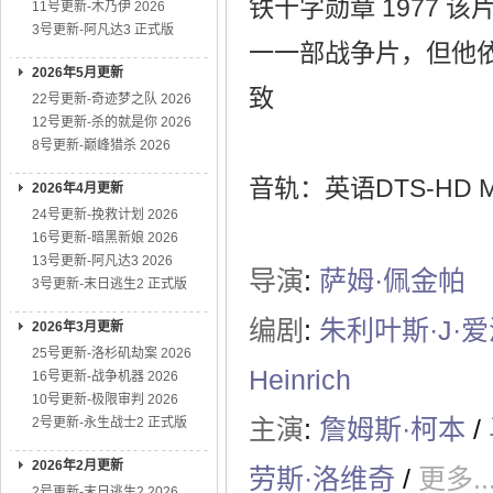
铁十字勋章 1977 
11号更新-木乃伊 2026
3号更新-阿凡达3 正式版
一一部战争片，但他
2026年5月更新
致
22号更新-奇迹梦之队 2026
12号更新-杀的就是你 2026
8号更新-巅峰猎杀 2026
音轨：英语DTS-HD MST
2026年4月更新
24号更新-挽救计划 2026
16号更新-暗黑新娘 2026
13号更新-阿凡达3 2026
导演
:
萨姆·佩金帕
3号更新-末日逃生2 正式版
编剧
:
朱利叶斯·J·
2026年3月更新
25号更新-洛杉矶劫案 2026
Heinrich
16号更新-战争机器 2026
10号更新-极限审判 2026
主演
:
詹姆斯·柯本
/
2号更新-永生战士2 正式版
2026年2月更新
劳斯·洛维奇
/
更多..
2号更新-末日逃生2 2026