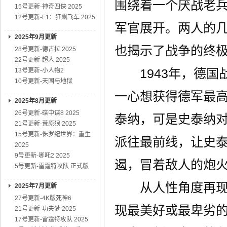
围绕着一个厌战老
15号更新-神奇四侠 2025
12号更新-F1：狂飙飞车 2025
军官展开。两人的
2025年9月更新
也揭示了战争的终
28号更新-德古拉 2025
22号更新-超人 2025
1943年，德国
13号更新-小人物2
10号更新-天国与地狱
一心想获得德军最高
2025年8月更新
26号更新-碟中谍8 2025
泰纳，可是史泰纳
21号更新-荒原狼 2025
15号更新-侏罗纪世界：重生
派往最前线，让史泰
2025
9号更新-哪吒2 2025
遏，冒着敌人的炮
5号更新-雷霆特攻队 正式版
从人性角度再现血
2025年7月更新
27号更新-4K版死神6
现最美好或最卑劣
21号更新-功夫梦 2025
17号更新-雷霆特攻队 2025