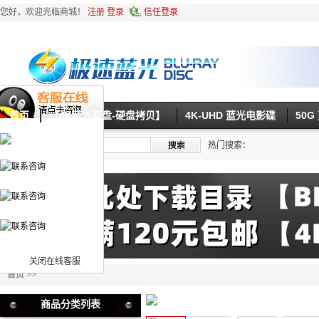
您好，欢迎光临商城！
注册
登录
信任登录
首页
【4K蓝光原盘-硬盘拷贝】
4K-UHD 蓝光电影碟
50
热门搜索：
关闭在线客服
首页
>>
商品分类列表