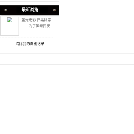
最近浏览
蓝光电影 扫黑除恶
——为了国泰民安
2碟 2021 豆瓣8.6
高分纪录片
清除我的浏览记录