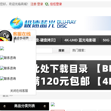
您好，欢迎光临商城！
注册
登录
信任登录
首页
【4K蓝光原盘-硬盘拷贝】
4K-UHD 蓝光电影碟
50
热门搜索：
关闭在线客服
首页
>>
商品分类列表