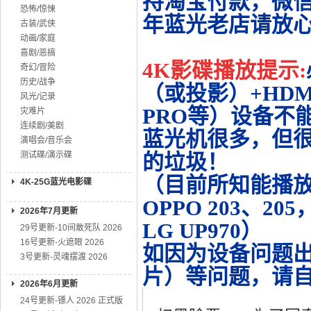
持淘宝付款，微
恐怖/惊悚
年蓝光老店请放
古装/武侠
动画/家庭
喜剧/恶搞
4K影碟播放提示:
奇幻/冒险
历史/战争
（或投影）+HDMI
风光/记录
PRO等）设备不
灾难片
连续剧/美剧
蓝光机很多，但很
演唱会/音乐会
测试碟/演示碟
的垃圾！
（目前所知能播放的机
4K-25G蓝光电影碟
OPPO 203、20
2026年7月更新
LG UP970）
29号更新-10间敢死队 2026
16号更新-火遮眼 2026
如因为设备问题
3号更新-灵魂摆渡 2026
片）等问题，请
2026年6月更新
24号更新-镖人 2026 正式版