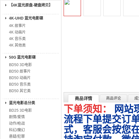
【4K蓝光原盘-硬盘拷贝】
4K-UHD 蓝光电影碟
4K 故事片
4K 动画片
4K 音乐类
4K 其他类
50G 蓝光电影碟
BD50 3D电影
BD50 故事片
BD50 动画片
BD50 音乐类
BD50 其它类
商品详情
商品评论
成
蓝光电影总分类
下单须知：
网站
BD25 3D电影
流程下单提交订单
剧情/爱情
动作/枪战
式，客服会按您
科幻/魔幻
悬疑/犯罪