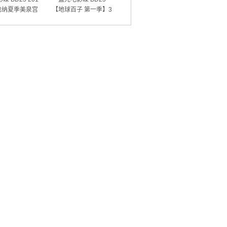
也纳夏季美泉宫
【地球百子 第一季】3
音乐会
碟