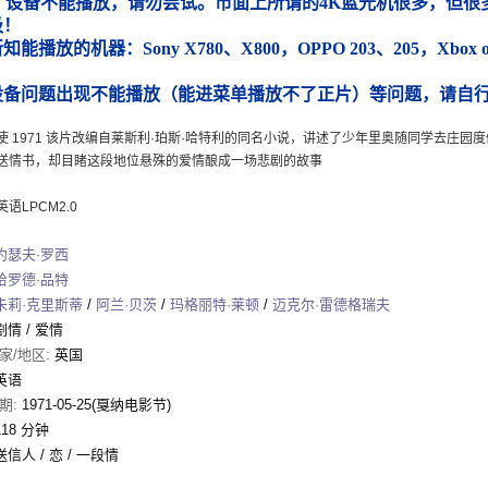
）设备不能播放，请勿尝试。市面上所谓的4K蓝光机很多，但很多
圾！
能播放的机器：Sony X780、X800，OPPO 203、205，Xbox
）
设备问题出现不能播放（能进菜单播放不了正片）等问题，请自
使 1971 该片改编自莱斯利·珀斯·哈特利的同名小说，讲述了少年里奥随同学去庄
送情书，却目睹这段地位悬殊的爱情酿成一场悲剧的故事
语LPCM2.0
约瑟夫·罗西
哈罗德·品特
朱莉·克里斯蒂
/
阿兰·贝茨
/
玛格丽特·莱顿
/
迈克尔·雷德格瑞夫
剧情
/
爱情
家/地区:
英国
英语
期:
1971-05-25(戛纳电影节)
118 分钟
送信人 / 恋 / 一段情