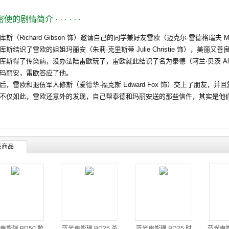
密使的剧情简介
· · · · · ·
（Richard Gibson 饰）邀请自己的同学兼好友雷欧（迈克尔·雷德格瑞夫 Mich
库斯结识了雷欧的姐姐玛丽安（朱莉·克里斯蒂 Julie Christie 饰），美
库斯得了传染病，没办法陪雷欧玩了，雷欧就此结识了名为泰德（阿兰·贝茨 Alan
玛丽安，雷欧答应了他。
雷欧和退伍军人修斯（爱德华·福克斯 Edward Fox 饰）交上了朋友，
不仅如此，雷欧还意外的发现，自己帮泰德和玛丽安送的那些信件，其实是他
关商品
电影碟 BD50 敢
蓝光电影碟 BD25 杀
蓝光电影碟 BD25 时
蓝光电影