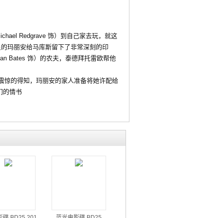
ael Redgrave 饰）到自己家去玩，就这
丽又善良的玛丽安给马库斯留下了非常深刻的印
 Bates 饰）的农夫，泰德拜托雷欧帮他
并且震惊的得知，玛丽安的家人准备将她许配给
们的情书
碟 BD25 201
蓝光电影碟 BD25