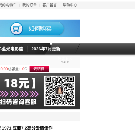
我的购物车
|
我的订单
|
客户留言
|
帮助中心
5G蓝光电影碟
2026年7月更新
特惠专区
SALE
计
0.00
总容量：
0
G
 1971 豆瓣7.2高分爱情佳作