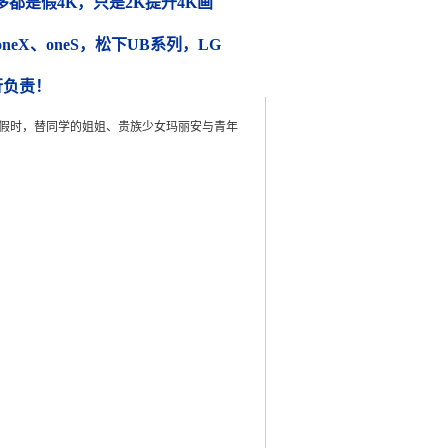
都是假4K，只是2K提升4K画
 oneX、oneS，松下UB系列，LG
行负责！
园度假时，替同学的姐姐、贵族少女玛丽安与青年