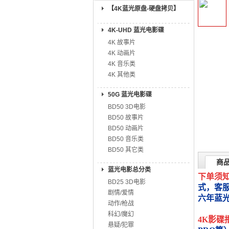
【4K蓝光原盘-硬盘拷贝】
4K-UHD 蓝光电影碟
4K 故事片
4K 动画片
4K 音乐类
4K 其他类
50G 蓝光电影碟
BD50 3D电影
BD50 故事片
BD50 动画片
BD50 音乐类
BD50 其它类
商
蓝光电影总分类
下单须
BD25 3D电影
式，客
剧情/爱情
六年蓝
动作/枪战
科幻/魔幻
4K影碟
悬疑/犯罪