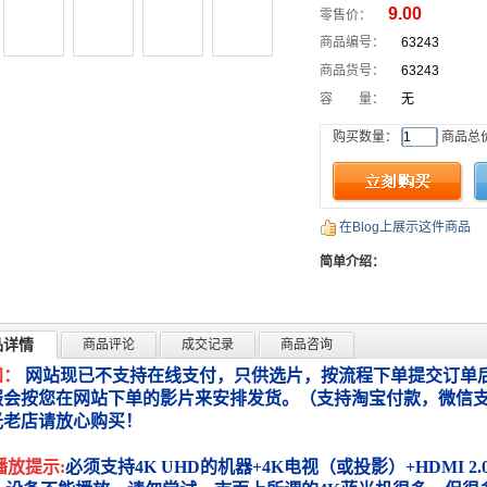
9.00
零售价：
商品编号：
63243
商品货号：
63243
容 量：
无
购买数量：
商品总
在Blog上展示这件商品
简单介绍：
品详情
商品评论
成交记录
商品咨询
知：
网站现已不支持在线支付，只供选片，按流程下单提交订单后
服会按您在网站下单的影片来安排发货。（支持淘宝付款，微信
光老店请放心购买！
播放提示:
必须支持4K UHD的机器+4K电视（或投影）+HDMI 2