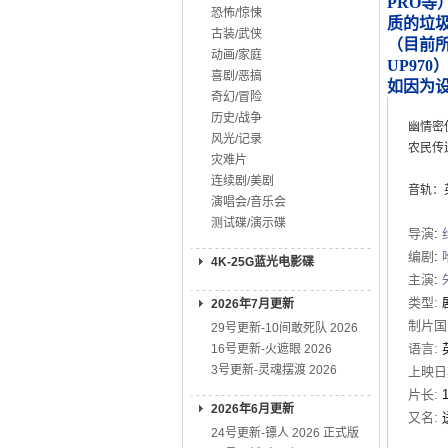
PRO等
恐怖/惊悚
质的垃
古装/武侠
（目前所知
动画/家庭
UP970
喜剧/恶搞
如因为
奇幻/冒险
历史/战争
幽情密
风光/记录
农民传
灾难片
连续剧/美剧
音轨：英
演唱会/音乐会
测试碟/演示碟
导演
:
编剧
:
4K-25G蓝光电影碟
主演
:
类型:
2026年7月更新
制片国
29号更新-10间敢死队 2026
语言:
16号更新-火遮眼 2026
3号更新-灵魂摆渡 2026
上映日
片长:
2026年6月更新
又名:
24号更新-镖人 2026 正式版