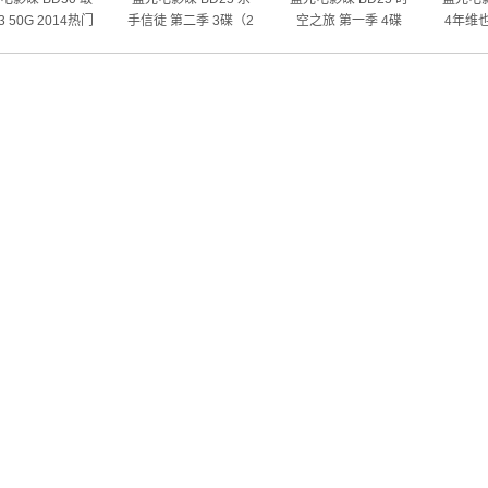
 50G 2014热门
手信徒 第二季 3碟（2
空之旅 第一季 4碟
4年维
动作大片
014）