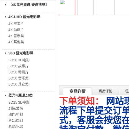
【4K蓝光原盘-硬盘拷贝】
4K-UHD 蓝光电影碟
4K 故事片
4K 动画片
4K 音乐类
4K 其他类
50G 蓝光电影碟
BD50 3D电影
BD50 故事片
BD50 动画片
BD50 音乐类
BD50 其它类
商品详情
商品评论
成
蓝光电影总分类
下单须知：
网站
BD25 3D电影
流程下单提交订单
剧情/爱情
动作/枪战
式，客服会按您
科幻/魔幻
悬疑/犯罪