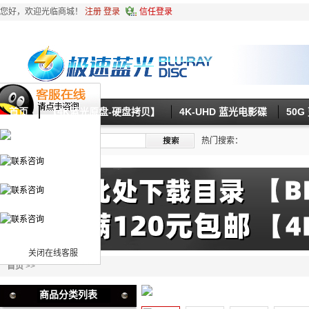
您好，欢迎光临商城！
注册
登录
信任登录
首页
【4K蓝光原盘-硬盘拷贝】
4K-UHD 蓝光电影碟
50
热门搜索：
关闭在线客服
首页
>>
商品分类列表