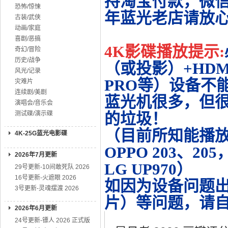
持淘宝付款，微
恐怖/惊悚
年蓝光老店请放
古装/武侠
动画/家庭
喜剧/恶搞
4K影碟播放提示:
奇幻/冒险
历史/战争
（或投影）+HDMI
风光/记录
PRO等）设备不
灾难片
连续剧/美剧
蓝光机很多，但很
演唱会/音乐会
测试碟/演示碟
的垃圾！
（目前所知能播放的机
4K-25G蓝光电影碟
OPPO 203、20
2026年7月更新
LG UP970）
29号更新-10间敢死队 2026
16号更新-火遮眼 2026
如因为设备问题
3号更新-灵魂摆渡 2026
片）等问题，请
2026年6月更新
24号更新-镖人 2026 正式版