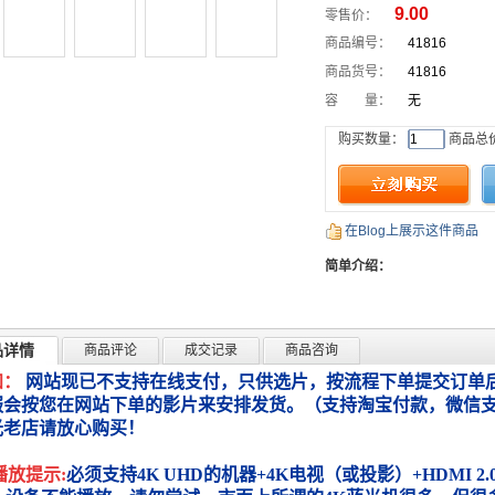
9.00
零售价：
商品编号：
41816
商品货号：
41816
容 量：
无
购买数量：
商品总
在Blog上展示这件商品
简单介绍：
品详情
商品评论
成交记录
商品咨询
知：
网站现已不支持在线支付，只供选片，按流程下单提交订单后
服会按您在网站下单的影片来安排发货。（支持淘宝付款，微信
光老店请放心购买！
播放提示:
必须支持4K UHD的机器+4K电视（或投影）+HDMI 2