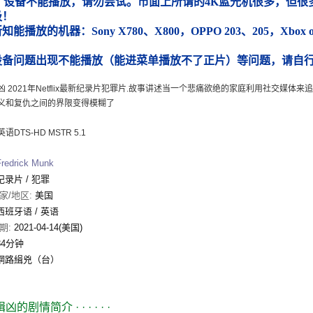
）设备不能播放，请勿尝试。市面上所谓的4K蓝光机很多，但很多
圾！
能播放的机器：Sony X780、X800，OPPO 203、205，Xbox
）
设备问题出现不能播放（能进菜单播放不了正片）等问题，请自
凶 2021年Netflix最新纪录片犯罪片.故事讲述当一个悲痛欲绝的家庭利用社交媒体
义和复仇之间的界限变得模糊了
语DTS-HD MSTR 5.1
Fredrick Munk
纪录片
/
犯罪
家/地区:
美国
西班牙语 / 英语
期:
2021-04-14(美国)
84分钟
網路緝兇（台）
缉凶的剧情简介
· · · · · ·