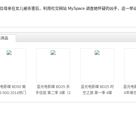
亲在女儿被杀害后，利用社交网站 MySpace 调查她怀疑的凶手，这一举
关商品
电影碟 BD50 敢
蓝光电影碟 BD25 杀
蓝光电影碟 BD25 时
蓝光电影
 50G 2014热门
手信徒 第二季 3碟（2
空之旅 第一季 4碟
4年维
动作大片
014）