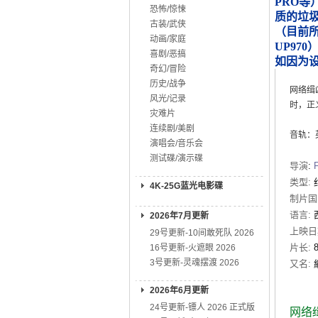
PRO等
恐怖/惊悚
质的垃
古装/武侠
（目前所知
动画/家庭
UP970
喜剧/恶搞
如因为
奇幻/冒险
历史/战争
网络缉
风光/记录
时，正
灾难片
连续剧/美剧
音轨：英
演唱会/音乐会
测试碟/演示碟
导演
:
类型:
4K-25G蓝光电影碟
制片国
语言:
2026年7月更新
上映日
29号更新-10间敢死队 2026
片长:
16号更新-火遮眼 2026
3号更新-灵魂摆渡 2026
又名:
2026年6月更新
24号更新-镖人 2026 正式版
网络