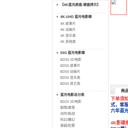
【4K蓝光原盘-硬盘拷贝】
4K-UHD 蓝光电影碟
4K 故事片
4K 动画片
4K 音乐类
4K 其他类
50G 蓝光电影碟
BD50 3D电影
BD50 故事片
BD50 动画片
BD50 音乐类
BD50 其它类
商
蓝光电影总分类
下单须
BD25 3D电影
式，客
剧情/爱情
六年蓝
动作/枪战
科幻/魔幻
4K影碟
悬疑/犯罪