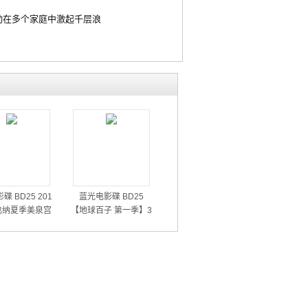
动在多个家庭中激起千层浪
碟 BD25 201
蓝光电影碟 BD25
也纳夏季美泉宫
【地球百子 第一季】3
音乐会
碟