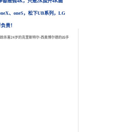
都是假4K，只是2K提升4K画
 oneX、oneS，松下UB系列，LG
行负责！
来追踪杀害24岁的克里斯特尔-西奥博尔德的凶手