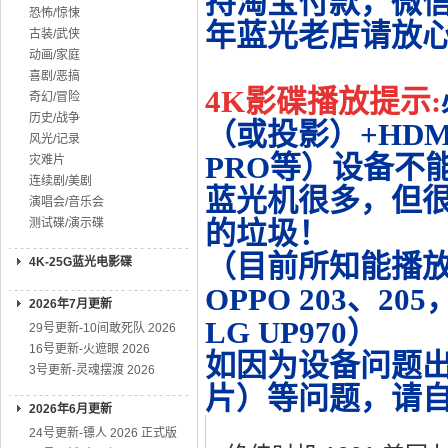
持淘宝付款，微
恐怖/惊悚
年蓝光老店请放
古装/武侠
动画/家庭
喜剧/恶搞
4K影碟播放提示:
奇幻/冒险
历史/战争
（或投影）+HDMI
风光/记录
PRO等）设备不
灾难片
连续剧/美剧
蓝光机很多，但很
演唱会/音乐会
测试碟/演示碟
的垃圾！
（目前所知能播放的机
4K-25G蓝光电影碟
OPPO 203、20
2026年7月更新
LG UP970）
29号更新-10间敢死队 2026
16号更新-火遮眼 2026
如因为设备问题
3号更新-灵魂摆渡 2026
片）等问题，请
2026年6月更新
24号更新-镖人 2026 正式版