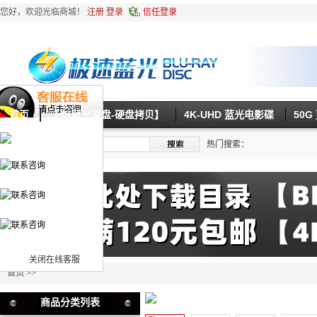
您好，欢迎光临商城！
注册
登录
信任登录
首页
【4K蓝光原盘-硬盘拷贝】
4K-UHD 蓝光电影碟
50
热门搜索：
关闭在线客服
首页
>>
商品分类列表