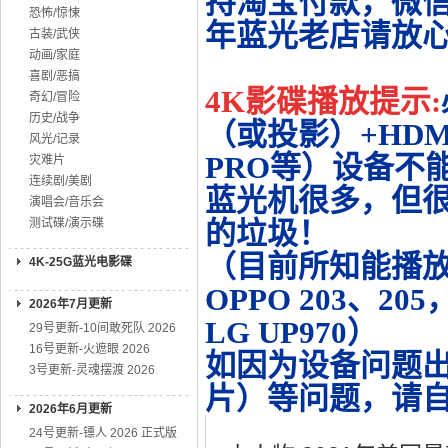
持淘宝付款，微
恐怖/惊悚
年蓝光老店请放
古装/武侠
动画/家庭
喜剧/恶搞
4K影碟播放提示:
奇幻/冒险
历史/战争
（或投影）+HDMI
风光/记录
PRO等）设备不
灾难片
连续剧/美剧
蓝光机很多，但很
演唱会/音乐会
测试碟/演示碟
的垃圾！
（目前所知能播放的机
4K-25G蓝光电影碟
OPPO 203、20
2026年7月更新
LG UP970）
29号更新-10间敢死队 2026
16号更新-火遮眼 2026
如因为设备问题
3号更新-灵魂摆渡 2026
片）等问题，请
2026年6月更新
24号更新-镖人 2026 正式版