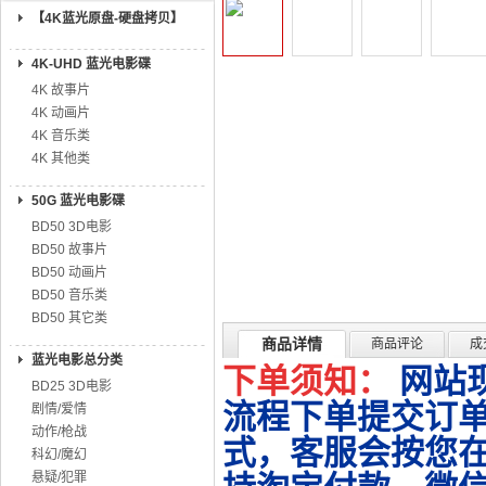
【4K蓝光原盘-硬盘拷贝】
4K-UHD 蓝光电影碟
4K 故事片
4K 动画片
4K 音乐类
4K 其他类
50G 蓝光电影碟
BD50 3D电影
BD50 故事片
BD50 动画片
BD50 音乐类
BD50 其它类
商品详情
商品评论
成
蓝光电影总分类
下单须知：
网站
BD25 3D电影
流程下单提交订单
剧情/爱情
动作/枪战
式，客服会按您
科幻/魔幻
悬疑/犯罪