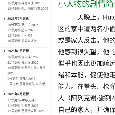
小人物的剧情简
15号更新-神奇四侠 2025
12号更新-F1：狂飙飞车 2025
一天晚上，Hutch（
2025年9月更新
28号更新-德古拉 2025
区的家中遭两名小偷
22号更新-超人 2025
13号更新-小人物2
或是家人反击。他的儿子
10号更新-天国与地狱
他感到很失望，他的老婆B
2025年8月更新
26号更新-碟中谍8 2025
似乎也因此更加疏远
21号更新-荒原狼 2025
15号更新-侏罗纪世界：重生
绪和本能，促使他
2025
9号更新-哪吒2 2025
5号更新-雷霆特攻队 正式版
能力。在拳头、枪弹
2025年7月更新
人（阿列克谢·谢列布里亚
27号更新-4K版死神6
21号更新-功夫梦 2025
自己的家人，并确
17号更新-雷霆特攻队 2025