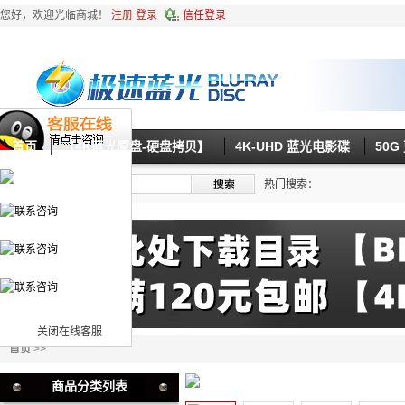
您好，欢迎光临商城！
注册
登录
信任登录
首页
【4K蓝光原盘-硬盘拷贝】
4K-UHD 蓝光电影碟
50
热门搜索：
关闭在线客服
首页
>>
商品分类列表